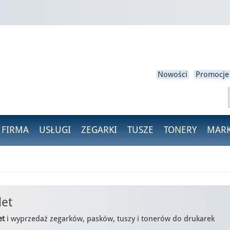
loguj się
isz być zalogowany, aby zapisać produkty na swojej liście życzeń.
Nowości
Promocje
Anulować
Zaloguj się
 FIRMA
USŁUGI
ZEGARKI
TUSZE
TONERY
MARK
let
et
i wyprzedaż zegarków, pasków, tuszy i tonerów do drukarek