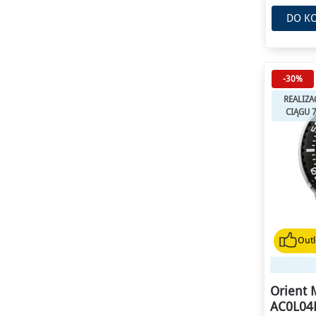
DO K
-30%
REALIZA
CIĄGU 
Outl
Orient 
AC0L04