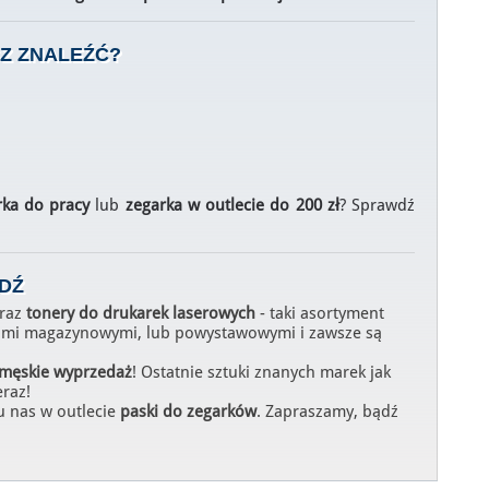
Z ZNALEŹĆ?
rka do pracy
lub
zegarka w outlecie do 200 zł
? Sprawdź
DŹ
oraz
tonery do drukarek laserowych
- taki asortyment
ukami magazynowymi, lub powystawowymi i zawsze są
 męskie wyprzedaż
! Ostatnie sztuki znanych marek jak
eraz!
 u nas w outlecie
paski do zegarków
. Zapraszamy, bądź