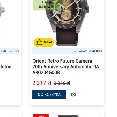
EDYCJA
LIMITOWANA
Outlet
-AR0102S10B
RA-AR0204G00B
ref.
Orient Retro Future Camera
leton
70th Anniversary Automatic RA-
AR0204G00B
2 317 zł
3 310 zł

DO KOSZYKA
-30%