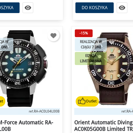


OSZYKA
DO KOSZYKA
Do końca promocji: 4h 16m 52s
-15%
CJA W
REALIZACJA W
7 DNI
CIĄGU 7 DNI
EDYCJA
LIMITOWANA
et
Outlet
RA-AC0L04L00B
RA-
ref.
ref.
M-Force Automatic RA-
Orient Automatic Diving
L00B
AC0K05G00B Limited T