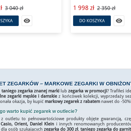
ł
1 998 zł
3 040 zł
2 350 zł


SZYKA
DO KOSZYKA
ET ZEGARKÓW
– MARKOWE ZEGARKI W OBNIŻON
z
taniego zegarka znanej marki
lub
zegarka w promocji
? Trafiłeś i
lne zegarki męskie i damskie
z końcówek kolekcji, wyprzedaży se
onała okazja, by kupić
markowy zegarek z rabatem
nawet do -50%
go warto kupić zegarek w outlecie?
 z outletu to pełnowartościowe produkty objęte gwarancją, czę
 Casio, Orient, Daniel Klein
i innych renomowanych producentów –
 dla osób szukających
zegarka do 300 zł
,
taniego zegarka do garni