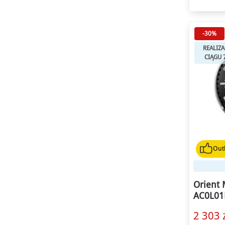
-30%
REALIZA
CIĄGU 
Outl
Orient 
AC0L01
2 303 z