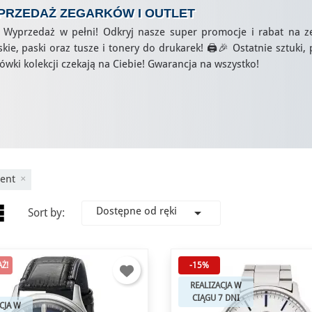
PRZEDAŻ ZEGARKÓW
I OUTLET
Wyprzedaż w pełni! Odkryj nasze super promocje i rabat na ze
kie, paski oraz tusze i tonery do drukarek! 🖨️🎉 Ostatnie sztuki
ówki kolekcji czekają na Ciebie! Gwarancja na wszystko!
ient
ist
Dostępne od ręki

Sort by:
Ż!
-15%
REALIZACJA W
CIĄGU 7 DNI
CJA W