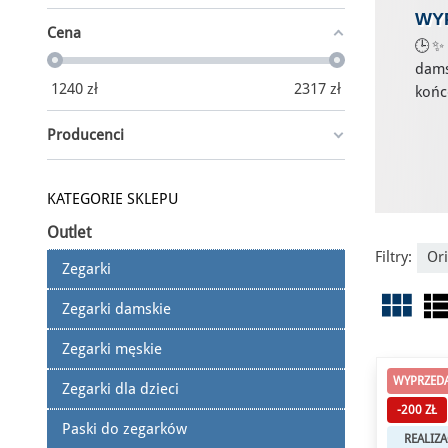
WY
Cena
🕒✨ 
dams
1240
zł
2317
zł
końc
Producenci
KATEGORIE SKLEPU
Outlet
Filtry:
Or
Zegarki
view_module
view_l
Zegarki damskie
Zegarki męskie
WYPRZEDA
Zegarki dla dzieci
-200 ZŁ
Paski do zegarków
REALIZA