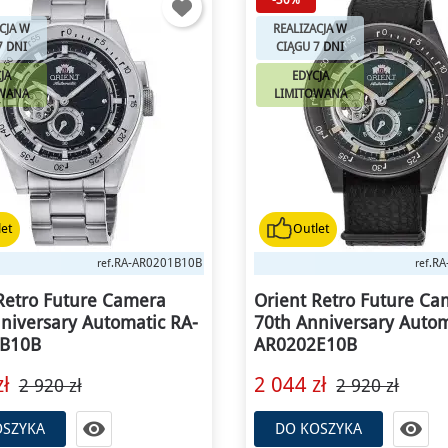
CJA W
REALIZACJA W
7 DNI
CIĄGU 7 DNI
JA
EDYCJA
OWANA
LIMITOWANA
et
Outlet
RA-AR0201B10B
RA
ref.
ref.
Retro Future Camera
Orient Retro Future C
niversary Automatic RA-
70th Anniversary Autom
B10B
AR0202E10B
ł
2 044 zł
2 920 zł
2 920 zł


OSZYKA
DO KOSZYKA