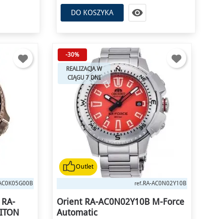

DO KOSZYKA
-30%
REALIZACJA W
CIĄGU 7 DNI
Outlet
AC0K05G00B
RA-AC0N02Y10B
ref.
 RA-
Orient RA-AC0N02Y10B M-Force
RITON
Automatic