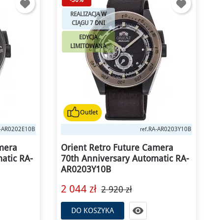
REALIZACJA W
CIĄGU 7 DNI
EDYCJA
LIMITOWANA
Outlet
-AR0202E10B
RA-AR0203Y10B
ref.
amera
Orient Retro Future Camera
atic RA-
70th Anniversary Automatic RA-
AR0203Y10B
2 044 zł
2 920 zł

DO KOSZYKA