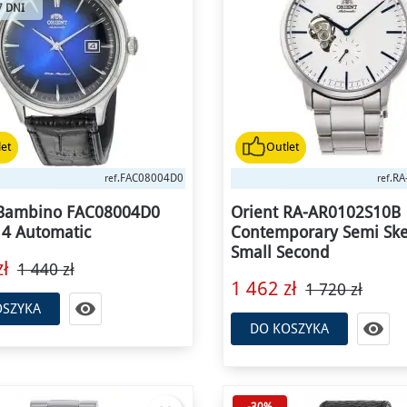
7 DNI
et
Outlet
FAC08004D0
RA
ref.
ref.
 Bambino FAC08004D0
Orient RA-AR0102S10B
 4 Automatic
Contemporary Semi Ske
Small Second
ł
1 440 zł
1 462 zł
1 720 zł

OSZYKA

DO KOSZYKA
-30%