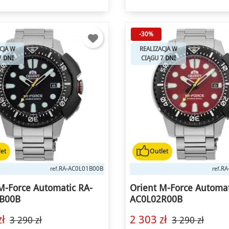
-30%
CJA W
REALIZACJA W
7 DNI
CIĄGU 7 DNI
et
Outlet
RA-AC0L01B00B
RA
ref.
ref.
🌛 NOCNE OKAZJE
M-Force Automatic RA-
Orient M-Force Automat
B00B
AC0L02R00B
Zegarki od - 15%*
ł
2 303 zł
3 290 zł
3 290 zł