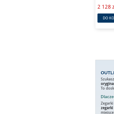
2 128 z
DO KO
OUTL
Szukas
orygina
To dosk
Dlacze
Zegarki
zegarki
miejsce