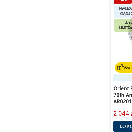
REALIZA
CIĄGU 
EDYC
LIMIT
Outl
Orient 
70th An
AR0201
2 044 z
DO K