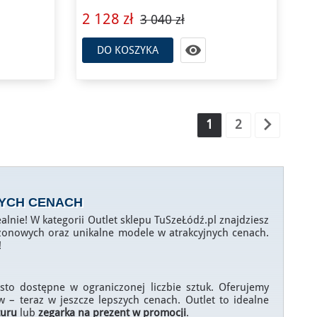
2 128 zł
3 040 zł

DO KOSZYKA

1
2
YCH CENACH
dealnie! W kategorii Outlet sklepu TuSzeŁódź.pl znajdziesz
zonowych oraz unikalne modele w atrakcyjnych cenach.
!
sto dostępne w ograniczonej liczbie sztuk. Oferujemy
 teraz w jeszcze lepszych cenach. Outlet to idealne
turu
lub
zegarka na prezent w promocji
.