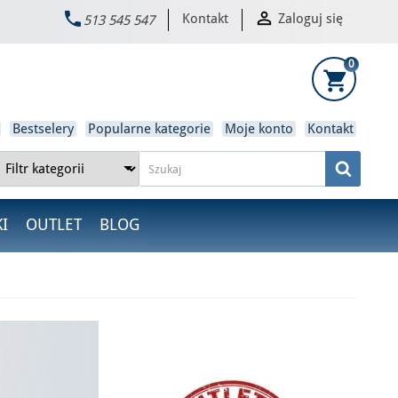


Kontakt
Zaloguj się
513 545 547
×
0
shopping_cart
Bestselery
Popularne kategorie
Moje konto
Kontakt
I
OUTLET
BLOG