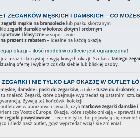
ET ZEGARKÓW MĘSKICH I DAMSKICH
– CO MOŻES
e
zegarki męskie na bransolecie
lub pasku skórzanym
kie
zegarki damskie w kolorze złotym i srebrnym
 sportowe i klasyczne
w super cenie
 na prezent z rabatem
– idealne na każdą okazję
egap okazji – ilość modeli w outlecie jest ograniczona!
uż teraz i skorzystaj z wyjątkowych okazji. Szukasz
taniego zega
tualną ofertę i wybierz coś dla siebie lub bliskiej osoby.
E ZEGARKI
I NIE TYLKO ŁAP OKAZJĘ W
OUTLET ŁÓ
 męskie
,
damskie
i
paski do zegarków
, a także
tusze do drukarek
, 
tu znaleźć. Zegarki, które obejmuje wyprzedaż są ostatnimi szt
gwarancją. Bywają też końcówki kolekcji.
 outletowe w obniżonych cenach, czyli
markowe zegarki damskie i
Orient czy Vostok Europe. Okazje, które szybko znikają – sprawdź t
e zegarki powystawowe
... lecz nie tylko, bo pojawiają się również
ąco i śledź nasz outlet, gdyż wyprzedaż wciąż się zmienia!