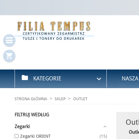
Za
Mus
shopping_cart
folder

KATEGORIE
NASZA
STRONA GŁÓWNA
SKLEP
OUTLET
FILTRUJ WEDŁUG
Out
Zegarki
Outl
Zegarki ORIENT
15