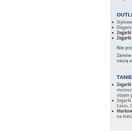
OUTL
Stylow
Eleganc
Zegarki
Zegarki
Nie prz
Zamów j
naszą ak
TANI
Zegarki
możesz 
objęte 
Zegarki
Casio, 
Markow
na bież