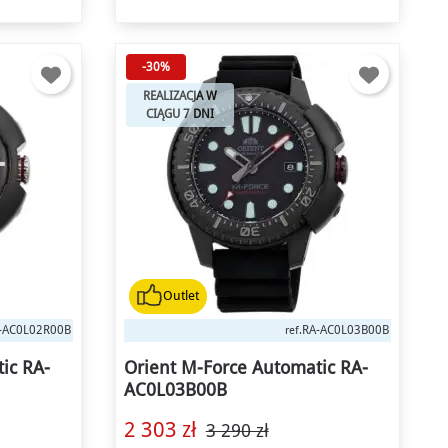
-30%
REALIZACJA W
CIĄGU 7 DNI
Outlet
-AC0L02R00B
RA-AC0L03B00B
ref.
×
ic RA-
Orient M-Force Automatic RA-
AC0L03B00B
2 303 zł
3 290 zł