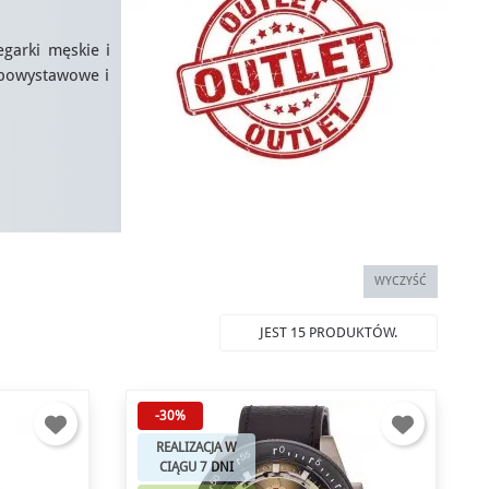
garki męskie i
, powystawowe i
WYCZYŚĆ
JEST 15 PRODUKTÓW.
-30%
REALIZACJA W
CIĄGU 7 DNI