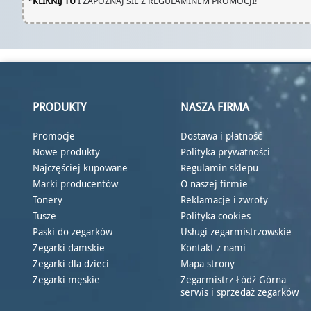
*
KLIKNIJ TU
I ZAPOZNAJ SIE Z REGULAMINEM PROMOCJI!
PRODUKTY
NASZA FIRMA
Promocje
Dostawa i płatność
Nowe produkty
Polityka prywatności
Najczęściej kupowane
Regulamin sklepu
Marki producentów
O naszej firmie
Tonery
Reklamacje i zwroty
Tusze
Polityka cookies
Paski do zegarków
Usługi zegarmistrzowskie
Zegarki damskie
Kontakt z nami
Zegarki dla dzieci
Mapa strony
Zegarki męskie
Zegarmistrz Łódź Górna
serwis i sprzedaż zegarków