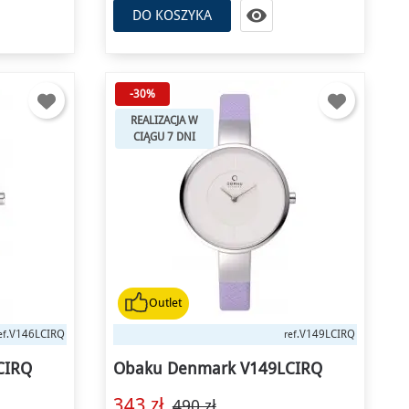

DO KOSZYKA
-30%
REALIZACJA W
CIĄGU 7 DNI
Outlet
V146LCIRQ
V149LCIRQ
ef.
ref.
CIRQ
Obaku Denmark V149LCIRQ
343 zł
490 zł