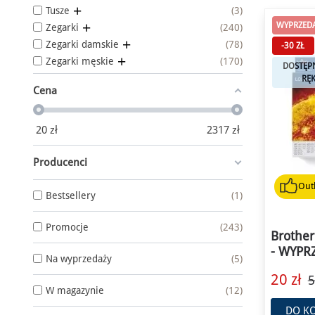
Tusze
3
WYPRZEDA
Zegarki
240
Zegarki damskie
78
-30 ZŁ
Zegarki męskie
170
DOSTĘP
RĘK
Cena
20
zł
2317
zł
Producenci
Outl
Bestsellery
1
Promocje
243
Brother
- WYPR
Na wyprzedaży
5
20 zł
5
W magazynie
12
DO K