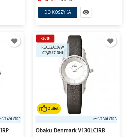

DO KOSZYKA
-30%
REALIZACJA W
CIĄGU 7 DNI
Outlet
V149LCIRP
V130LCIRB
f.
ref.
IRP
Obaku Denmark V130LCIRB