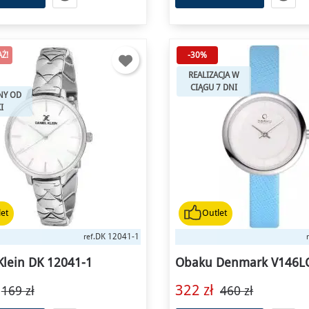
Ż!
-30%
REALIZACJA W
CIĄGU 7 DNI
NY OD
I
et
Outlet
DK 12041-1
ref.
Klein DK 12041-1
Obaku Denmark V146L
322 zł
169 zł
460 zł