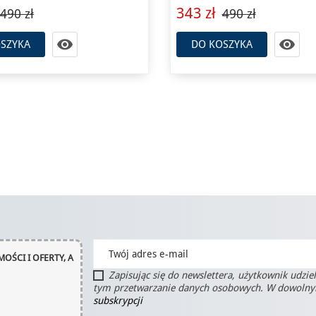
343 zł
490 zł
490 zł


SZYKA
DO KOSZYKA
OŚCI I OFERTY, A
Zapisując się do newslettera, użytkownik udzie
tym przetwarzanie danych osobowych. W dowoln
subskrypcji