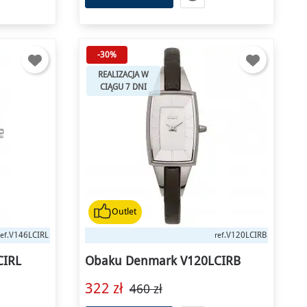
-30%
REALIZACJA W
CIĄGU 7 DNI
Outlet
V146LCIRL
V120LCIRB
ref.
ref.
CIRL
Obaku Denmark V120LCIRB
322 zł
460 zł