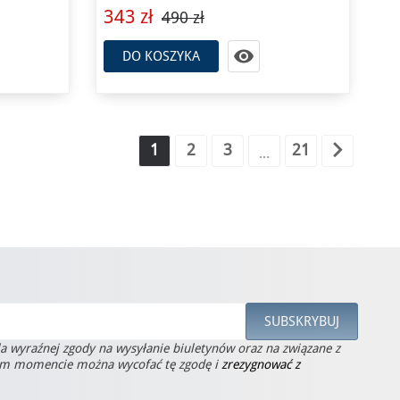
343 zł
490 zł

DO KOSZYKA

1
2
3
21
…
la wyraźnej zgody na wysyłanie biuletynów oraz na związane z
ym momencie można wycofać tę zgodę i
zrezygnować z