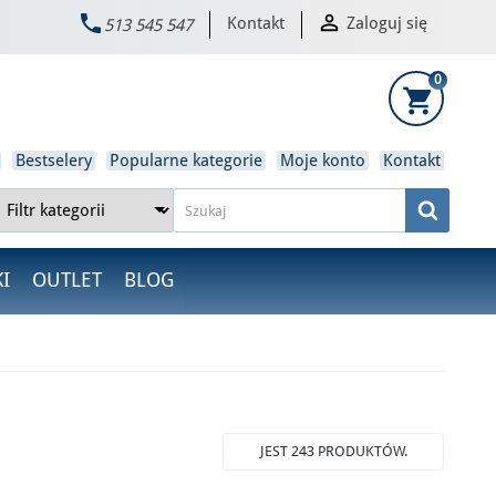


Kontakt
Zaloguj się
513 545 547
×
0
shopping_cart
Bestselery
Popularne kategorie
Moje konto
Kontakt
I
OUTLET
BLOG
JEST 243 PRODUKTÓW.