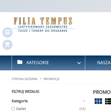
Za
Mus
shopping_cart
folder

KATEGORIE
NASZA
STRONA GŁÓWNA
PROMOCJE
PROMO
FILTRUJ WEDŁUG
view_module
view_l
Kategorie
Outlet
58