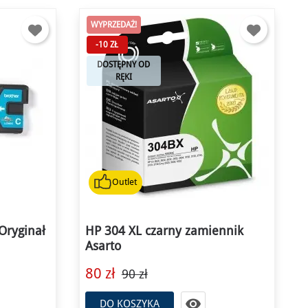
WYPRZEDAŻ!
-10 ZŁ
DOSTĘPNY OD
RĘKI
Outlet
Oryginał
HP 304 XL czarny zamiennik
Asarto
80 zł
90 zł

DO KOSZYKA