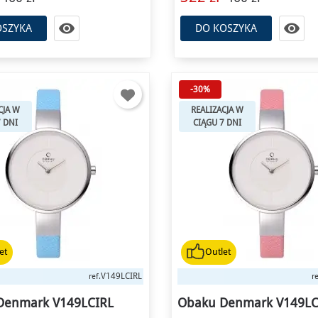


OSZYKA
DO KOSZYKA
-30%
CJA W
REALIZACJA W
7 DNI
CIĄGU 7 DNI
et
Outlet
V149LCIRL
ref.
re
Denmark V149LCIRL
Obaku Denmark V149LC