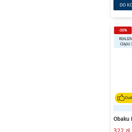
DO K
-30%
REALIZA
CIĄGU 
Outl
Obaku 
322 zł