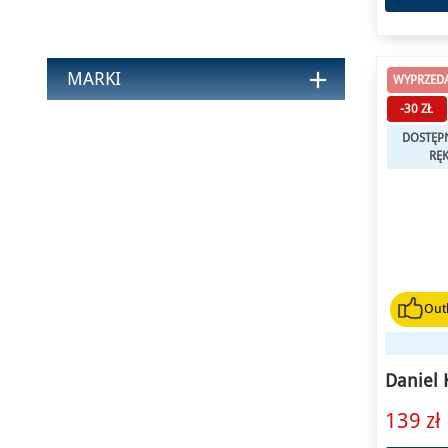
add
MARKI
WYPRZEDA
-30 ZŁ
DOSTĘP
RĘK
Outl
Daniel 
139 zł