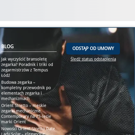
BLOG
ODSTĄP OD UMOWY
Jak wyczyścić bransoletę
Śledź status odstąpienia
zegarka? Poradnik i triki od
zegarmistrzów z Tempus
Łódź
Budowa zegarka –
kompletny przewodnik po
elementach zegarka i
mechanizmach
Orient Stretto – męskie
zegarki mechaniczne
Contemporary na 75-lecie
marki Orient
Nowości Orient Stretto Date
Lady Solar - eleganckie