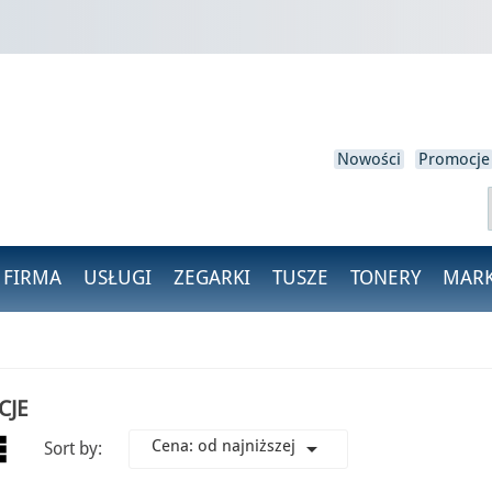
loguj się
isz być zalogowany, aby zapisać produkty na swojej liście życzeń.
Nowości
Promocje
Anulować
Zaloguj się
 FIRMA
USŁUGI
ZEGARKI
TUSZE
TONERY
MARK
CJE
ist
Cena: od najniższej

Sort by: