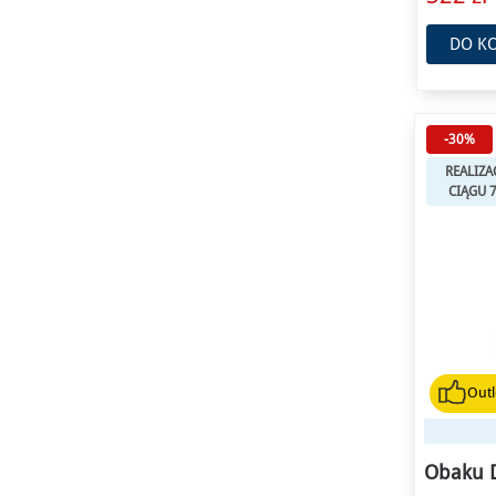
DO K
-30%
REALIZA
CIĄGU 
Outl
Obaku 