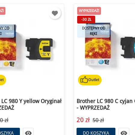
Ż!
WYPRZEDAŻ!
-30 ZŁ
NY OD
DOSTĘPNY OD
I
RĘKI
et
Outlet
 LC 980 Y yellow Oryginał
Brother LC 980 C cyjan 
ZEDAŻ
- WYPRZEDAŻ
20 zł
0 zł
50 zł


OSZYKA
DO KOSZYKA