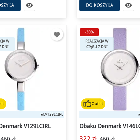


OSZYKA
DO KOSZYKA
-30%
CJA W
REALIZACJA W
7 DNI
CIĄGU 7 DNI
et
Outlet
V129LCIRL
ref.
r
Denmark V129LCIRL
Obaku Denmark V146L
322 zł
460 zł
460 zł