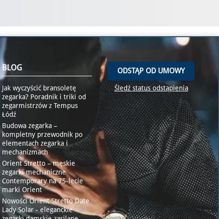
BLOG
ODSTĄP OD UMOWY
Jak wyczyścić bransoletę
Śledź status odstąpienia
zegarka? Poradnik i triki od
zegarmistrzów z Tempus
Łódź
Budowa zegarka –
kompletny przewodnik po
elementach zegarka i
mechanizmach
Orient Stretto – męskie
zegarki mechaniczne
Contemporary na 75-lecie
marki Orient
Nowości Orient Stretto Date
Lady Solar - eleganckie
zegarki damskie zasilane