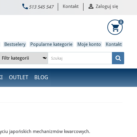


Kontakt
Zaloguj się
513 545 547
×
0
shopping_cart
Bestselery
Popularne kategorie
Moje konto
Kontakt
I
OUTLET
BLOG
yciu japońskich mechanizmów kwarcowych.