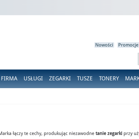
loguj się
isz być zalogowany, aby zapisać produkty na swojej liście życzeń.
Nowości
Promocje
Anulować
Zaloguj się
 FIRMA
USŁUGI
ZEGARKI
TUSZE
TONERY
MARK
 Marka łączy te cechy, produkując niezawodne
tanie zegarki
przy uż