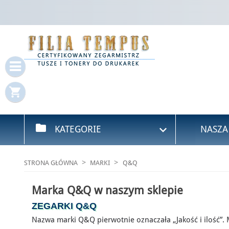
Za
Mus
shopping_cart
folder

KATEGORIE
NASZA
STRONA GŁÓWNA
MARKI
Q&Q
Marka Q&Q w naszym sklepie
ZEGARKI Q&Q
Nazwa marki Q&Q pierwotnie oznaczała „Jakość i ilość”.