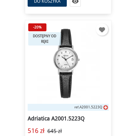

DO KOSZYKA
-20%
DOSTĘPNY OD
RĘKI
A2001.5223Q
ref.
Adriatica A2001.5223Q
516 zł
645 zł