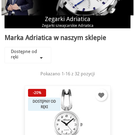
Zegarki Adriatica
Zegarki szwajcarskie Adriatica
Marka Adriatica w naszym sklepie
Dostępne od
ręki

Pokazano 1-16 z 32 pozycji
-20%
DOSTĘPNY OD
RĘKI