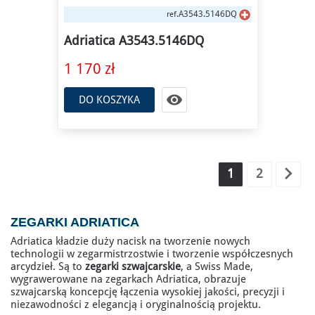
A3543.5146DQ
ref.
Adriatica A3543.5146DQ
1 170 zł

DO KOSZYKA

1
2
ZEGARKI ADRIATICA
Adriatica kładzie duży nacisk na tworzenie nowych
technologii w zegarmistrzostwie i tworzenie współczesnych
arcydzieł. Są to
zegarki szwajcarskie
, a Swiss Made,
wygrawerowane na zegarkach Adriatica, obrazuje
szwajcarską koncepcję łączenia wysokiej jakości, precyzji i
niezawodności z elegancją i oryginalnością projektu.