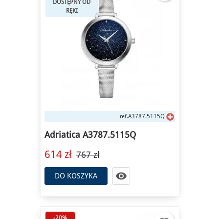
DOSTĘPNY OD
RĘKI
A3787.5115Q
ref.
Adriatica A3787.5115Q
614 zł
767 zł

DO KOSZYKA
-20%