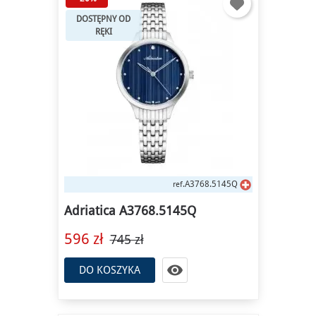
DOSTĘPNY OD
RĘKI
A3768.5145Q
ref.
Adriatica A3768.5145Q
596 zł
745 zł

DO KOSZYKA