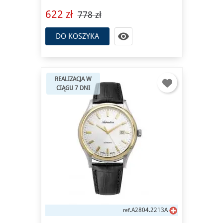
622 zł
778 zł

DO KOSZYKA
REALIZACJA W
CIĄGU 7 DNI
A2804.2213A
ref.