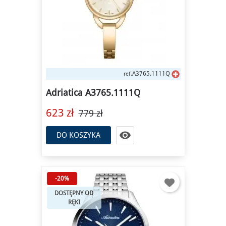
A3765.1111Q
ref.
Adriatica A3765.1111Q
623 zł
779 zł

DO KOSZYKA
-20%
DOSTĘPNY OD
RĘKI