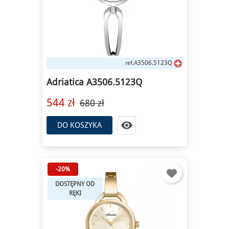
A3506.5123Q
ref.
Adriatica A3506.5123Q
544 zł
680 zł

DO KOSZYKA
-20%
DOSTĘPNY OD
RĘKI