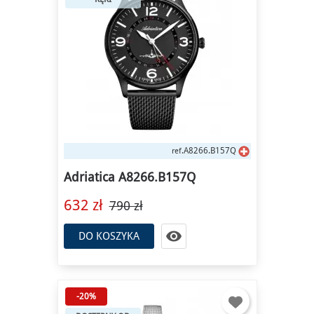
A8266.B157Q
ref.
Adriatica A8266.B157Q
632 zł
790 zł

DO KOSZYKA
-20%