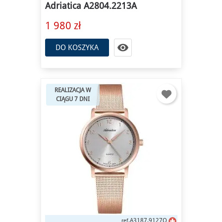
Adriatica A2804.2213A
1 980 zł

DO KOSZYKA
REALIZACJA W
CIĄGU 7 DNI
A3187.9127Q
ref.