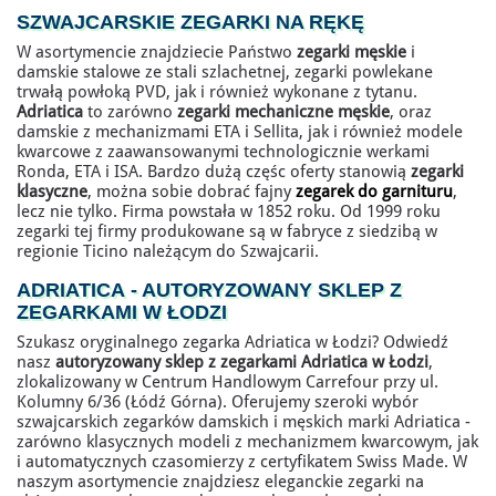
SZWAJCARSKIE ZEGARKI
NA RĘKĘ
W asortymencie znajdziecie Państwo
zegarki męskie
i
damskie stalowe ze stali szlachetnej, zegarki powlekane
trwałą powłoką PVD, jak i również wykonane z tytanu.
Adriatica
to zarówno
zegarki mechaniczne męskie
, oraz
damskie z mechanizmami ETA i Sellita, jak i również modele
kwarcowe z zaawansowanymi technologicznie werkami
Ronda, ETA i ISA. Bardzo dużą częśc oferty stanowią
zegarki
klasyczne
, można sobie dobrać fajny
zegarek do garnituru
,
lecz nie tylko. Firma powstała w 1852 roku. Od 1999 roku
zegarki tej firmy produkowane są w fabryce z siedzibą w
regionie Ticino należącym do Szwajcarii.
ADRIATICA
- AUTORYZOWANY SKLEP Z
ZEGARKAMI W ŁODZI
Szukasz oryginalnego zegarka Adriatica w Łodzi? Odwiedź
nasz
autoryzowany sklep z zegarkami Adriatica w Łodzi
,
zlokalizowany w Centrum Handlowym Carrefour przy ul.
Kolumny 6/36 (Łódź Górna). Oferujemy szeroki wybór
szwajcarskich zegarków damskich i męskich marki Adriatica -
zarówno klasycznych modeli z mechanizmem kwarcowym, jak
i automatycznych czasomierzy z certyfikatem Swiss Made. W
naszym asortymencie znajdziesz eleganckie zegarki na