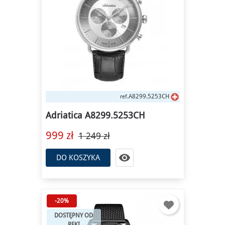
A8299.5253CH
ref.
Adriatica A8299.5253CH
999 zł
1 249 zł

DO KOSZYKA
-20%
DOSTĘPNY OD
RĘKI