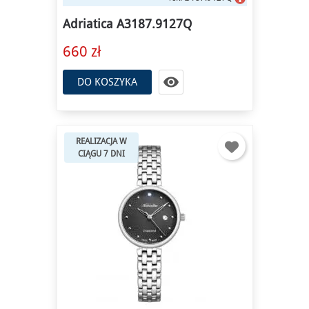
Adriatica A3187.9127Q
660 zł

DO KOSZYKA
REALIZACJA W
CIĄGU 7 DNI