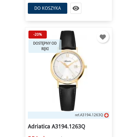

DO KOSZYKA
-20%
DOSTĘPNY OD
RĘKI
A3194.1263Q
ref.
Adriatica A3194.1263Q