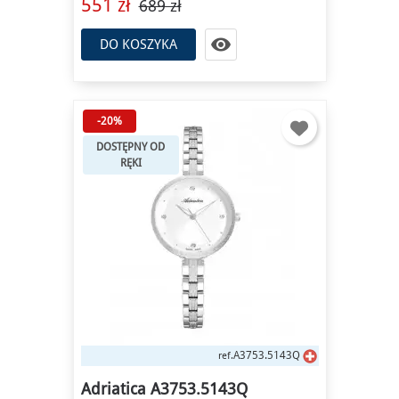
551 zł
689 zł

DO KOSZYKA
-20%
DOSTĘPNY OD
RĘKI
A3753.5143Q
ref.
Adriatica A3753.5143Q