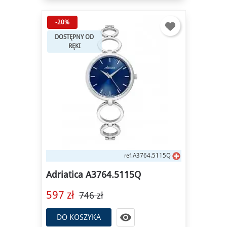
-20%
DOSTĘPNY OD
RĘKI
A3764.5115Q
ref.
Adriatica A3764.5115Q
597 zł
746 zł

DO KOSZYKA