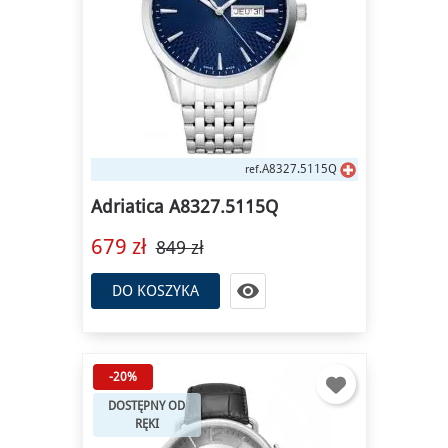
A8327.5115Q
ref.
Adriatica A8327.5115Q
679 zł
849 zł

DO KOSZYKA
-20%
DOSTĘPNY OD
RĘKI