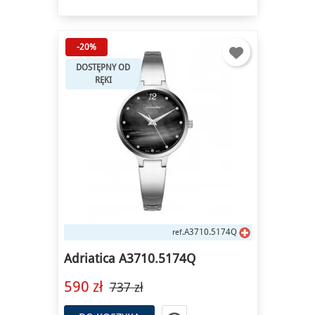
-20%
DOSTĘPNY OD
RĘKI
A3710.5174Q
ref.
Adriatica A3710.5174Q
590 zł
737 zł