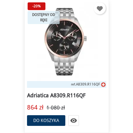
-20%
DOSTĘPNY OD
RĘKI
A8309.R116QF
ref.
Adriatica A8309.R116QF
864 zł
1 080 zł

DO KOSZYKA