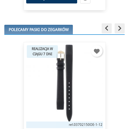
keyboard_arrow_left
keyboard_arrow_right
POLECAMY PASKI DO ZEGARKÓW
REALIZACJA W
CIĄGU 7 DNI
03702150OE-1-12
ref.