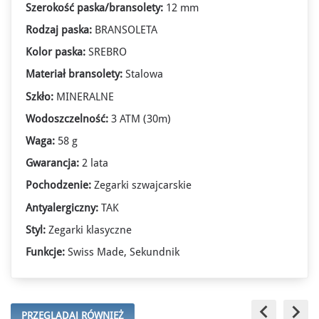
Szerokość paska/bransolety:
12 mm
Rodzaj paska:
BRANSOLETA
Kolor paska:
SREBRO
Materiał bransolety:
Stalowa
Szkło:
MINERALNE
Wodoszczelność:
3 ATM (30m)
Waga:
58 g
Gwarancja:
2 lata
Pochodzenie:
Zegarki szwajcarskie
Antyalergiczny:
TAK
Styl:
Zegarki klasyczne
Funkcje:
Swiss Made, Sekundnik
keyboard_arrow_left
keyboard_arrow_right
PRZEGLĄDAJ RÓWNIEŻ