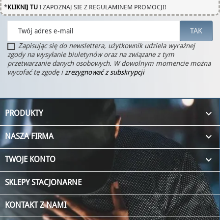
*
KLIKNIJ TU
I ZAPOZNAJ SIE Z REGULAMINEM PROMOCJI!
Zapisując się do newslettera, użytkownik udziela wyraźnej
zgody na wysyłanie biuletynów oraz na związane z tym
przetwarzanie danych osobowych. W dowolnym momencie można
wycofać tę zgodę i
zrezygnować z subskrypcji

PRODUKTY

NASZA FIRMA

TWOJE KONTO
SKLEPY STACJONARNE
KONTAKT Z NAMI