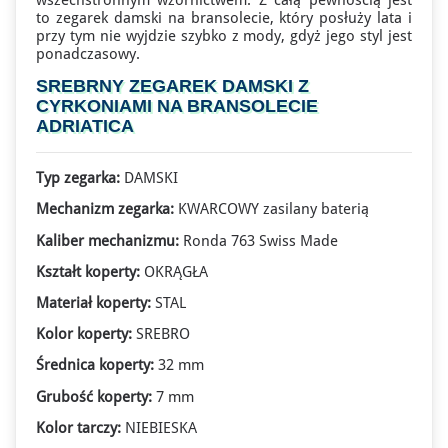
wszechstronnym wzornictwem. Z całą pewnością jest
to
zegarek damski na bransolecie
, który posłuży lata i
przy tym nie wyjdzie szybko z mody, gdyż jego styl jest
ponadczasowy.
SREBRNY ZEGAREK DAMSKI Z
CYRKONIAMI NA BRANSOLECIE
ADRIATICA
Typ zegarka:
DAMSKI
Mechanizm zegarka:
KWARCOWY zasilany baterią
Kaliber mechanizmu:
Ronda 763 Swiss Made
Kształt koperty:
OKRĄGŁA
Materiał koperty:
STAL
Kolor koperty:
SREBRO
Średnica koperty:
32 mm
Grubość koperty:
7 mm
Kolor tarczy:
NIEBIESKA