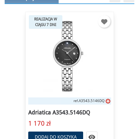
REALIZACJA W
CIĄGU 7 DNI
A3543.5146DQ
ref.
Adriatica A3543.5146DQ
1 170 zł

DODAJ DO KOSZYKA