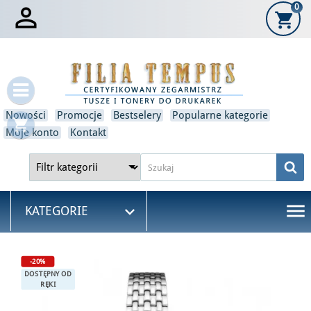

0
shopping_cart
×
Zaloguj się
Musisz być zalogowany, aby zapisać produkty na swojej
liście życzeń.
Nowości
Promocje
Bestselery
Popularne kategorie
shopping_cart
Anulować
Zaloguj się
Moje konto
Kontakt
menu

KATEGORIE
-20%
DOSTĘPNY OD
RĘKI