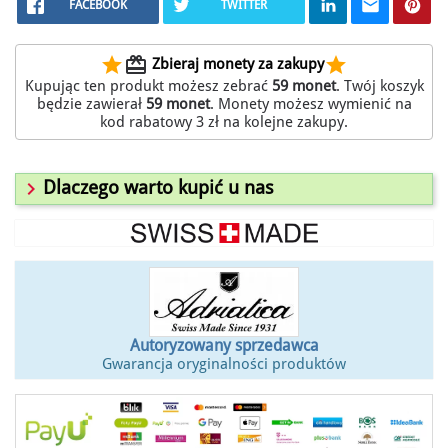
FACEBOOK
TWITTER
star
redeem
star
Zbieraj monety za zakupy
Kupując ten produkt możesz zebrać
59
monet
. Twój koszyk
będzie zawierał
59
monet
. Monety możesz wymienić na
kod rabatowy
3 zł
na kolejne zakupy.

Dlaczego warto kupić u nas
Autoryzowany sprzedawca
Gwarancja oryginalności produktów