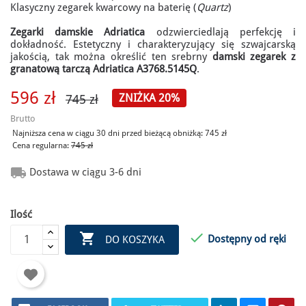
Klasyczny zegarek kwarcowy na baterię (
Quartz
)
Zegarki damskie Adriatica
odzwierciedlają perfekcję i
dokładność. Estetyczny i charakteryzujący się szwajcarską
jakością, tak można określić ten srebrny
damski zegarek z
granatową tarczą Adriatica A3768.5145Q
.
596 zł
ZNIŻKA 20%
745 zł
Brutto
Najniższa cena w ciągu 30 dni przed bieżącą obniżką:
745 zł
Cena regularna:
745 zł

Dostawa w ciągu 3-6 dni
Ilość


Dostępny od ręki
DO KOSZYKA