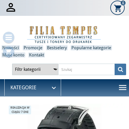

0
shopping_cart
×
Zaloguj się
Musisz być zalogowany, aby zapisać produkty na swojej
liście życzeń.
Nowości
Promocje
Bestselery
Popularne kategorie
shopping_cart
Anulować
Zaloguj się
Moje konto
Kontakt
menu

KATEGORIE
REALIZACJA W
CIĄGU 7 DNI