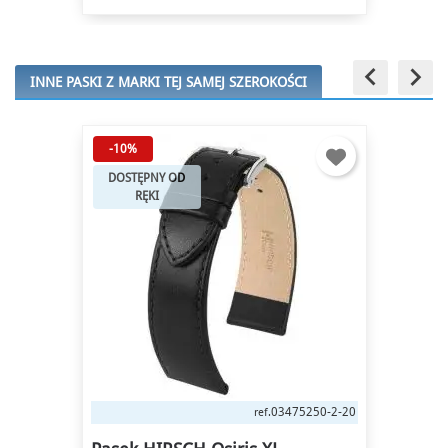
keyboard_arrow_left
keyboard_arrow_right
INNE PASKI Z MARKI TEJ SAMEJ SZEROKOŚCI
REALIZACJA W
CIĄGU 7 DNI
40448850-2-20
ref.