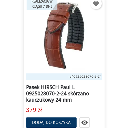
REALIZACJA W
CIĄGU 7 DNI
0925028170-2-18
ref.
Pasek HIRSCH Paul M
0925028170-2-18 skórzano
kauczukowy 18 mm
379 zł

DODAJ DO KOSZYKA