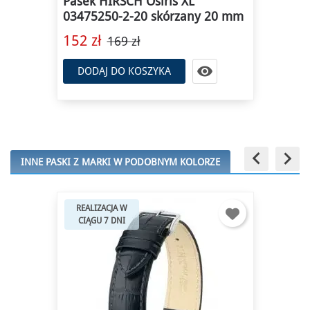
Pasek HIRSCH Urbane L
40448850-2-20 kauczukowy 20
mm
349 zł

DODAJ DO KOSZYKA
keyboard_arrow_left
keyboard_arrow_right
INNE PASKI Z MARKI W PODOBNYM KOLORZE
-10%
DOSTĘPNY OD
RĘKI