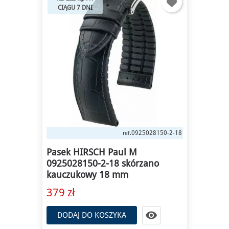
CIĄGU 7 DNI
0925028150-2-18
ref.
Pasek HIRSCH Paul M
0925028150-2-18 skórzano
kauczukowy 18 mm
379 zł

DODAJ DO KOSZYKA