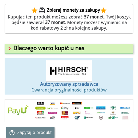
star
redeem
star
Zbieraj monety za zakupy
Kupując ten produkt możesz zebrać
37
monet
. Twój koszyk
będzie zawierał
37
monet
. Monety możesz wymienić na
kod rabatowy
2 zł
na kolejne zakupy.

Dlaczego warto kupić u nas
Autoryzowany sprzedawca
Gwarancja oryginalności produktów
help_outline
Zapytaj o produkt