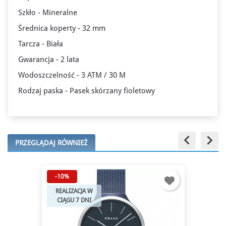
Szkło - Mineralne
Średnica koperty - 32 mm
Tarcza - Biała
Gwarancja - 2 lata
Wodoszczelność - 3 ATM / 30 M
Rodzaj paska - Pasek skórzany fioletowy
keyboard_arrow_left
keyboard_arrow_right
PRZEGLĄDAJ RÓWNIEŻ
-10%
REALIZACJA W
CIĄGU 7 DNI