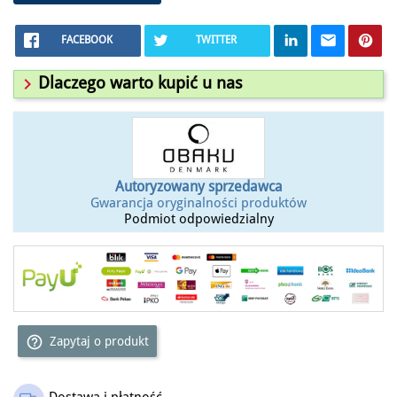
FACEBOOK
TWITTER

Dlaczego warto kupić u nas
Autoryzowany sprzedawca
Gwarancja oryginalności produktów
Podmiot odpowiedzialny
help_outline
Zapytaj o produkt
Dostawa i płatność