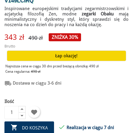
V149LCIRQ
Inspirowane europejskimi tradycjami zegarmistrzowskimi i
azjatycką filozofią Zen, modne
zegarki Obaku
mają
minimalistyczny i dyskretny styl, który sprawdzi się do
noszenia na co dzień do pracy i na każdą okazję.
343 zł
ZNIŻKA 30%
490 zł
Brutto
Łap okazję!
Najniższa cena w ciągu 30 dni przed bieżącą obniżką:
490 zł
Cena regularna:
490 zł

Dostawa w ciągu 3-6 dni
Ilość


Realizacja w ciągu 7 dni
DO KOSZYKA