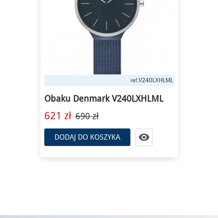
V240LXHLML
ref.
Obaku Denmark V240LXHLML
621 zł
690 zł

DODAJ DO KOSZYKA