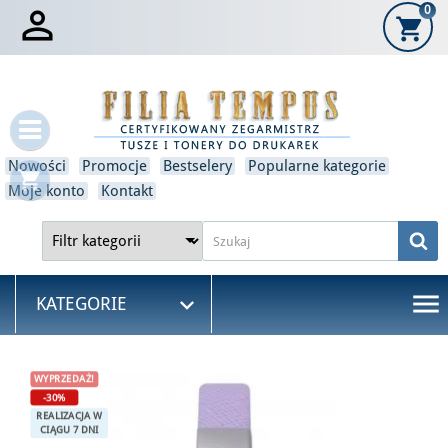

0
shopping_cart
×
Zaloguj się
Musisz być zalogowany, aby zapisać produkty na swojej
liście życzeń.
Nowości
Promocje
Bestselery
Popularne kategorie
shopping_cart
Anulować
Zaloguj się
Moje konto
Kontakt
menu

KATEGORIE
WYPRZEDAŻ!
-30%
REALIZACJA W
CIĄGU 7 DNI