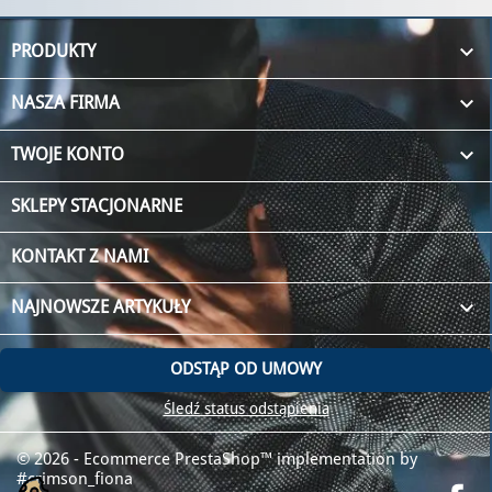

PRODUKTY

NASZA FIRMA

TWOJE KONTO
SKLEPY STACJONARNE
KONTAKT Z NAMI
keyboard_arrow_down
NAJNOWSZE ARTYKUŁY
ODSTĄP OD UMOWY
Śledź status odstąpienia
© 2026 - Ecommerce PrestaShop™
implementation by
#crimson_fiona