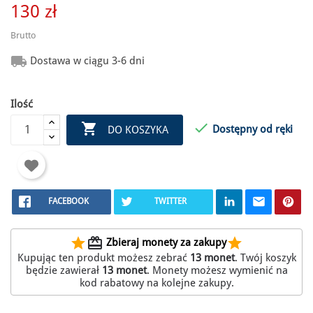
130 zł
Brutto

Dostawa w ciągu 3-6 dni
Ilość


Dostępny od ręki
DO KOSZYKA
FACEBOOK
TWITTER
star
redeem
star
Zbieraj monety za zakupy
Kupując ten produkt możesz zebrać
13
monet
. Twój koszyk
będzie zawierał
13
monet
. Monety możesz wymienić na
kod rabatowy na kolejne zakupy.