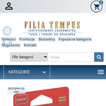

0
shopping_cart
×
Zaloguj się
Musisz być zalogowany, aby zapisać produkty na swojej
liście życzeń.
Nowości
Promocje
Bestselery
Popularne kategorie
shopping_cart
Anulować
Zaloguj się
Moje konto
Kontakt
menu

KATEGORIE
DOSTĘPNY OD
RĘKI