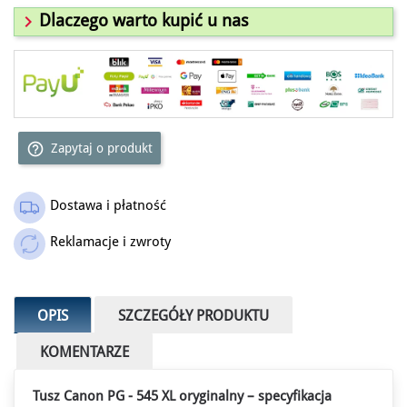

Dlaczego warto kupić u nas
help_outline
Zapytaj o produkt
Dostawa i płatność
Reklamacje i zwroty
OPIS
SZCZEGÓŁY PRODUKTU
KOMENTARZE
×
Tusz Canon PG - 545 XL oryginalny – specyfikacja