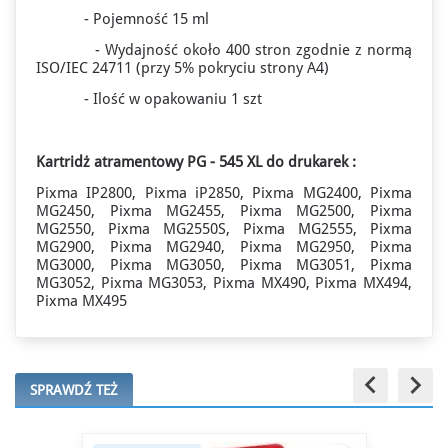
🌛 NOCNE OKAZJE
- Pojemność 15 ml
Zegarki od - 15%*
Do końca promocji: 4h 30m 37s
- Wydajność około 400 stron zgodnie z normą
ISO/IEC 24711 (przy 5% pokryciu strony A4)
- Ilość w opakowaniu 1 szt
Kartridż atramentowy PG - 545 XL do drukarek :
Pixma IP2800, Pixma iP2850, Pixma MG2400, Pixma
MG2450, Pixma MG2455, Pixma MG2500, Pixma
MG2550, Pixma MG2550S, Pixma MG2555, Pixma
MG2900, Pixma MG2940, Pixma MG2950, Pixma
MG3000, Pixma MG3050, Pixma MG3051, Pixma
MG3052, Pixma MG3053, Pixma MX490, Pixma MX494,
Pixma MX495
keyboard_arrow_left
keyboard_arrow_right
SPRAWDŹ TEŻ