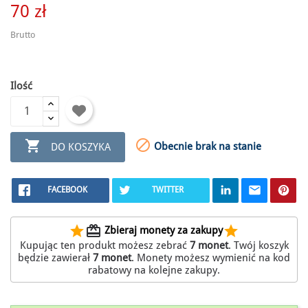
70 zł
Brutto
Ilość


Obecnie brak na stanie
DO KOSZYKA
FACEBOOK
TWITTER
star
redeem
star
Zbieraj monety za zakupy
Kupując ten produkt możesz zebrać
7
monet
. Twój koszyk
będzie zawierał
7
monet
. Monety możesz wymienić na kod
rabatowy na kolejne zakupy.