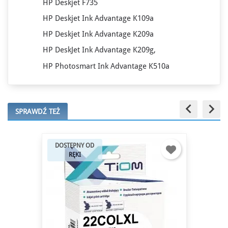
HP Deskjet F735
HP Deskjet Ink Advantage K109a
HP Deskjet Ink Advantage K209a
HP DeskJet Ink Advantage K209g,
HP Photosmart Ink Advantage K510a
keyboard_arrow_left
keyboard_arrow_right
SPRAWDŹ TEŻ
DOSTĘPNY OD
RĘKI