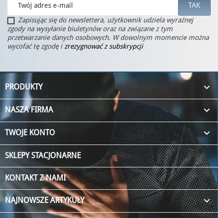
Zapisując się do newslettera, użytkownik udziela wyraźnej
zgody na wysyłanie biuletynów oraz na związane z tym
przetwarzanie danych osobowych. W dowolnym momencie można
wycofać tę zgodę i
zrezygnować z subskrypcji

PRODUKTY

NASZA FIRMA

TWOJE KONTO
SKLEPY STACJONARNE
KONTAKT Z NAMI
keyboard_arrow_down
NAJNOWSZE ARTYKUŁY