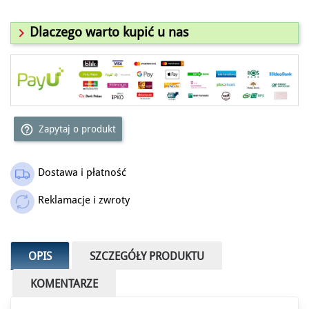

Dlaczego warto kupić u nas
help_outline
Zapytaj o produkt
Dostawa i płatność
Reklamacje i zwroty
OPIS
SZCZEGÓŁY PRODUKTU
KOMENTARZE