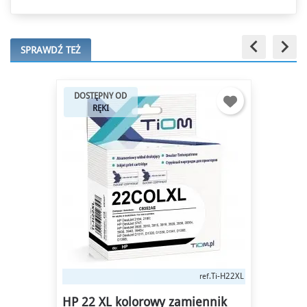
keyboard_arrow_left
keyboard_arrow_right
SPRAWDŹ TEŻ
DOSTĘPNY OD
RĘKI
Ti-H22XL
ref.
HP 22 XL kolorowy zamiennik