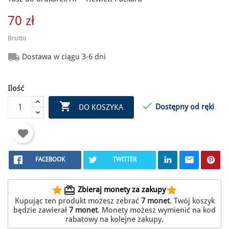
70 zł
Brutto

Dostawa w ciągu 3-6 dni
Ilość


Dostępny od ręki
DO KOSZYKA
FACEBOOK
TWITTER
star
redeem
star
Zbieraj monety za zakupy
Kupując ten produkt możesz zebrać
7
monet
. Twój koszyk
będzie zawierał
7
monet
. Monety możesz wymienić na kod
rabatowy na kolejne zakupy.