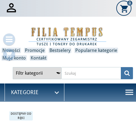

0
shopping_cart
×
Zaloguj się
Musisz być zalogowany, aby zapisać produkty na swojej
liście życzeń.
Nowości
Promocje
Bestselery
Popularne kategorie
shopping_cart
Anulować
Zaloguj się
Moje konto
Kontakt
menu

KATEGORIE
DOSTĘPNY OD
RĘKI