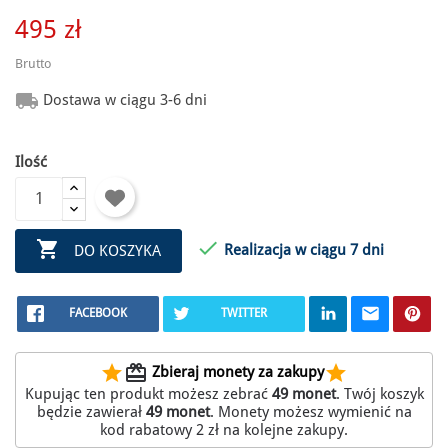
495 zł
Brutto

Dostawa w ciągu 3-6 dni
Ilość


Realizacja w ciągu 7 dni
DO KOSZYKA
FACEBOOK
TWITTER
star
redeem
star
Zbieraj monety za zakupy
Kupując ten produkt możesz zebrać
49
monet
. Twój koszyk
będzie zawierał
49
monet
. Monety możesz wymienić na
kod rabatowy
2 zł
na kolejne zakupy.