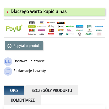

Dlaczego warto kupić u nas
help_outline
Zapytaj o produkt
Dostawa i płatność
Reklamacje i zwroty
OPIS
SZCZEGÓŁY PRODUKTU
KOMENTARZE