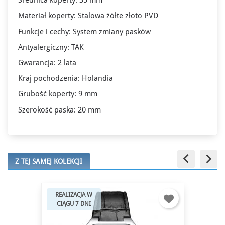
Średnica koperty: 35 mm
Materiał koperty: Stalowa żółte złoto PVD
Funkcje i cechy: System zmiany pasków
Antyalergiczny: TAK
Gwarancja: 2 lata
Kraj pochodzenia: Holandia
Grubość koperty: 9 mm
Szerokość paska: 20 mm
keyboard_arrow_left
keyboard_arrow_right
Z TEJ SAMEJ KOLEKCJI
-10%
DOSTĘPNY OD
RĘKI