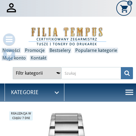

0
shopping_cart
×
Zaloguj się
Musisz być zalogowany, aby zapisać produkty na swojej
liście życzeń.
Nowości
Promocje
Bestselery
Popularne kategorie
shopping_cart
Anulować
Zaloguj się
Moje konto
Kontakt
menu

KATEGORIE
REALIZACJA W
CIĄGU 7 DNI