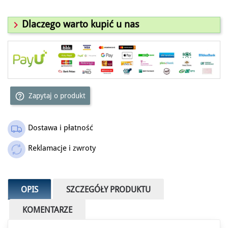

Dlaczego warto kupić u nas
help_outline
Zapytaj o produkt
Dostawa i płatność
Reklamacje i zwroty
OPIS
SZCZEGÓŁY PRODUKTU
KOMENTARZE