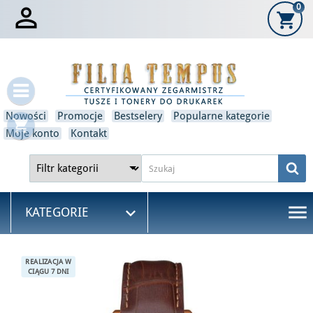

0
shopping_cart
×
Zaloguj się
Musisz być zalogowany, aby zapisać produkty na swojej
liście życzeń.
Nowości
Promocje
Bestselery
Popularne kategorie
shopping_cart
Anulować
Zaloguj się
Moje konto
Kontakt
menu

KATEGORIE
REALIZACJA W
CIĄGU 7 DNI