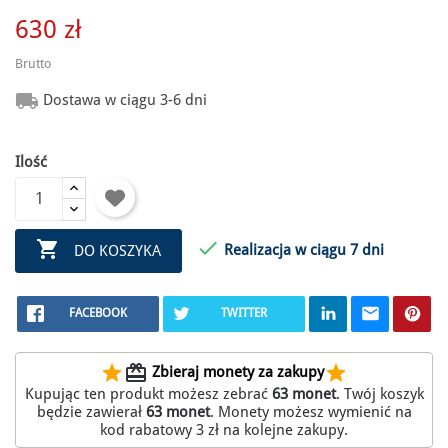
630 zł
Brutto

Dostawa w ciągu 3-6 dni
Ilość


Realizacja w ciągu 7 dni
DO KOSZYKA
FACEBOOK
TWITTER
star
redeem
star
Zbieraj monety za zakupy
Kupując ten produkt możesz zebrać
63
monet
. Twój koszyk
będzie zawierał
63
monet
. Monety możesz wymienić na
kod rabatowy
3 zł
na kolejne zakupy.