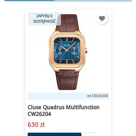
ZAPYTAJ O
DOSTĘPNOŚĆ
CW26204
ref.
Cluse Quadrus Multifunction
CW26204
630 zł