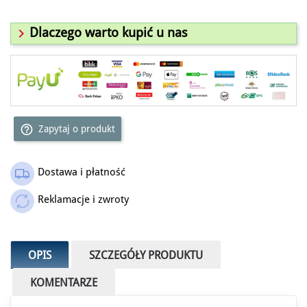

Dlaczego warto kupić u nas
help_outline
Zapytaj o produkt
Dostawa i płatność
Reklamacje i zwroty
OPIS
SZCZEGÓŁY PRODUKTU
KOMENTARZE