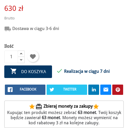
630 zł
Brutto

Dostawa w ciągu 3-6 dni
Ilość


Realizacja w ciągu 7 dni
DO KOSZYKA
FACEBOOK
TWITTER
star
redeem
star
Zbieraj monety za zakupy
Kupując ten produkt możesz zebrać
63
monet
. Twój koszyk
będzie zawierał
63
monet
. Monety możesz wymienić na
kod rabatowy
3 zł
na kolejne zakupy.