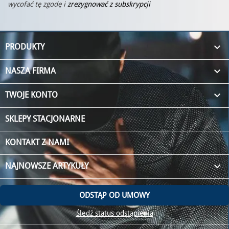
wycofać tę zgodę i
zrezygnować z subskrypcji

PRODUKTY

NASZA FIRMA

TWOJE KONTO
SKLEPY STACJONARNE
KONTAKT Z NAMI
keyboard_arrow_down
NAJNOWSZE ARTYKUŁY
ODSTĄP OD UMOWY
Śledź status odstąpienia