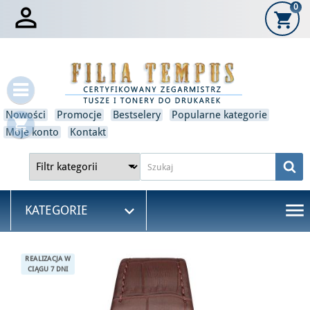

0
shopping_cart
×
Zaloguj się
Musisz być zalogowany, aby zapisać produkty na swojej
liście życzeń.
Nowości
Promocje
Bestselery
Popularne kategorie
shopping_cart
Anulować
Zaloguj się
Moje konto
Kontakt
menu

KATEGORIE
REALIZACJA W
CIĄGU 7 DNI