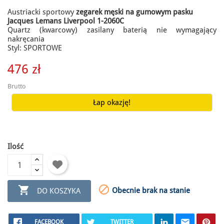
Austriacki sportowy
zegarek męski na gumowym pasku
Jacques Lemans Liverpool 1-2060C
Quartz (kwarcowy) zasilany baterią nie wymagający
nakręcania
Styl: SPORTOWE
476 zł
Brutto
Łap okazję!
Ilość


Obecnie brak na stanie
DO KOSZYKA
FACEBOOK
TWITTER