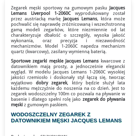
Zegarek męski sportowy na gumowym pasku
Jacques
Lemans Liverpool 1-2060C
wyprodukowany został
przez austriacką markę
Jacques Lemans
, która może
pochwalić się naprawdę zróżnicowaną i wszechstronną
gamą modeli zegarków, które niezmiennie od lat
charakteryzuje dbałość o szczegóły, wysoka jakość
wykonania, oraz precyzja i niezawodność
mechanizmów. Model 1-2060C napedza mechanizm
quartz (kwarcowy), zasilany wymienną baterią.
Sportowe zegarki męskie Jacques Lemans
kwarcowe z
datownikiem mają prosty, a jednocześnie elegancki
wygląd. W modelu Jacques Lemans 1-2060C wysokiej
jakości rzemiosło i doskonały styl łączą się, tworząc
wyjątkowo
dobry zegarek
, który będzie służył lata
każdemu mężczyźnie do noszenia na co dzień. Jest to
zegarek wodoszczelny 100m co pozwala na pływanie w
basenie i dlatego spełni rolę jako
zegarek do pływania
męski
z gumowym paskiem.
WODOSZCZELNY ZEGAREK Z
DATOWNIKIEM MĘSKI JACQUES LEMANS