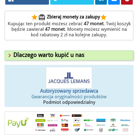
star
redeem
star
Zbieraj monety za zakupy
Kupując ten produkt możesz zebrać
47
monet
. Twój koszyk
będzie zawierał
47
monet
. Monety możesz wymienić na
kod rabatowy
2 zł
na kolejne zakupy.

Dlaczego warto kupić u nas
Autoryzowany sprzedawca
Gwarancja oryginalności produktów
Podmiot odpowiedzialny