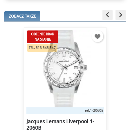
keyboard_arrow_left
keyboard_arrow_right
ZOBACZ TAKŻE
OBECNIE BRAK
NA STANIE
TEL. 513 545 547
1-2060B
ref.
Jacques Lemans Liverpool 1-
2060B