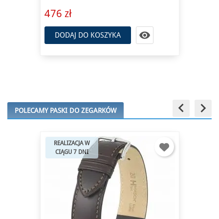
476 zł

DODAJ DO KOSZYKA
keyboard_arrow_left
keyboard_arrow_right
POLECAMY PASKI DO ZEGARKÓW
REALIZACJA W
CIĄGU 7 DNI