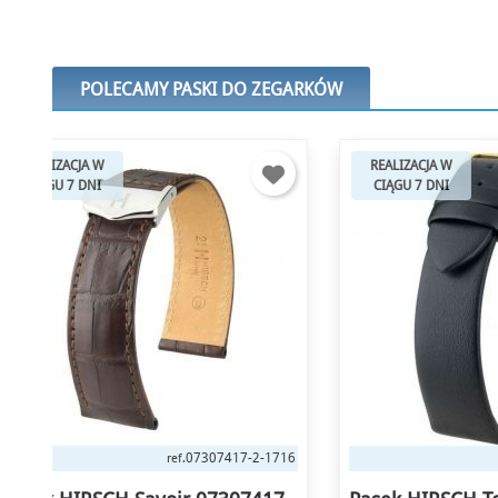
POLECAMY PASKI DO ZEGARKÓW
REALIZACJA W
REALIZA
CIĄGU 7 DNI
CIĄGU 
1716
03702050-1-17
ref.