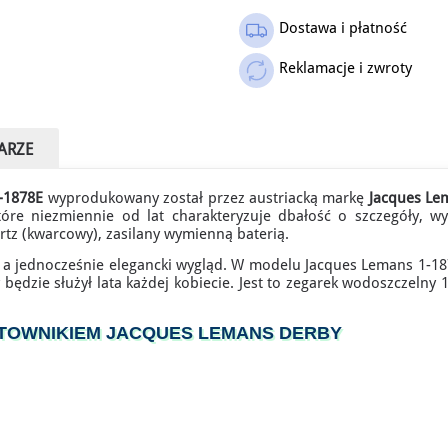
Dostawa i płatność
Outlet
Reklamacje i zwroty
ARZE
1-1878E
wyprodukowany został przez austriacką markę
Jacques Le
tóre niezmiennie od lat charakteryzuje dbałość o szczegóły, w
 (kwarcowy), zasilany wymienną baterią.
 a jednocześnie elegancki wygląd. W modelu Jacques Lemans 1-1878E
y będzie służył lata każdej kobiecie. Jest to zegarek wodoszczeln
ATOWNIKIEM JACQUES LEMANS DERBY