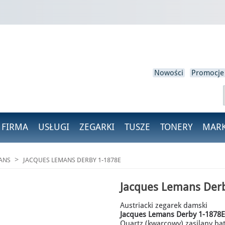
loguj się
isz być zalogowany, aby zapisać produkty na swojej liście życzeń.
Nowości
Promocje
Anulować
Zaloguj się
 FIRMA
USŁUGI
ZEGARKI
TUSZE
TONERY
MARK
ANS
JACQUES LEMANS DERBY 1-1878E
Jacques Lemans Der
Austriacki zegarek damski
Jacques Lemans Derby 1-1878
Quartz (kwarcowy) zasilany ba