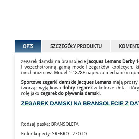
OPIS
SZCZEGÓŁY PRODUKTU
KOMENT
zegarek damski na bransolecie
Jacques Lemans Derby 
i wszechstronną gamą modeli
zegarków kobiecych
, k
mechanizmów. Model 1-1878E napedza mechanizm quartz
Sportowe zegarki damskie Jacques Lemans
mają prosty,
tworząc wyjątkowo
dobry zegarek
w kolorze złota, któr
rolę jako
zegarek do pływania damski
.
ZEGAREK DAMSKI NA BRANSOLECIE Z D
Rodzaj paska: BRANSOLETA
Kolor koperty: SREBRO - ZŁOTO