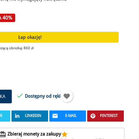
A 40%
Łap okazję!
ieżącą obniżką:
860 zł

Dostępny od ręki
KA
ER
LINKEDIN
E-MAIL
PINTEREST
edeem
star
Zbieraj monety za zakupy