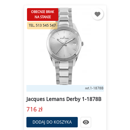
OBECNIE BRAK
NA STANIE
TEL. 513 545 547
1-1878B
ref.
Jacques Lemans Derby 1-1878B
716 zł

DODAJ DO KOSZYKA