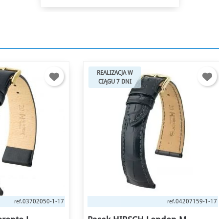
CJA W
REALIZACJA W
7 DNI
CIĄGU 7 DNI
04207159-1-17
018
ref.
ref.