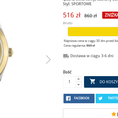
Styl: SPORTOWE
516 zł
ZNIŻK
860 zł
Brutto
Najniższa cena w ciągu 30 dni przed b
Cena regularna:
860 zł

Dostawa w ciągu 3-6 dni
Ilość

DO KOSZY
FACEBOOK
TWITT
star
r