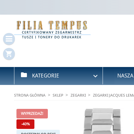
Za
Mus
shopping_cart
folder

KATEGORIE
NASZA
STRONA GŁÓWNA
SKLEP
ZEGARKI
ZEGARKI JACQUES LEM
WYPRZEDAŻ!
-40%