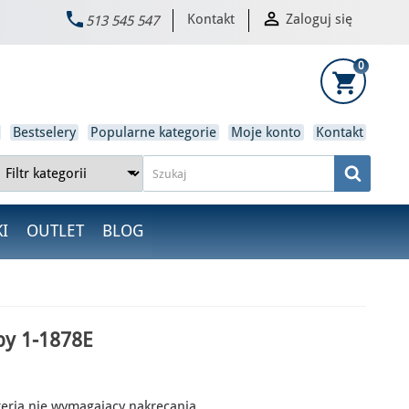


Kontakt
Zaloguj się
513 545 547
×
0
shopping_cart
Bestselery
Popularne kategorie
Moje konto
Kontakt
I
OUTLET
BLOG
by 1-1878E
E
terią nie wymagający nakręcania