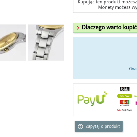
Kupując ten produkt możes
Monety możesz wy

Dlaczego warto kupić
Gwa
help_outline
Zapytaj o produkt