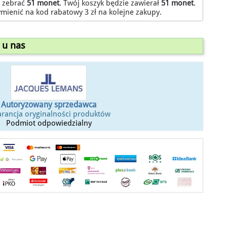
z zebrać
51
monet
. Twój koszyk będzie zawierał
51
monet
.
mienić na kod rabatowy
3 zł
na kolejne zakupy.
 u nas
Autoryzowany sprzedawca
rancja oryginalności produktów
Podmiot odpowiedzialny