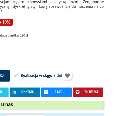
ycjami zegarmistrzowskimi i azjatycką filozofią Zen, modne
czny i dyskretny styl, który sprawdzi się do noszenia na co
ję.
A 10%
ieżącą obniżką:
620 zł

Realizacja w ciągu 7 dni
KA
ER
LINKEDIN
E-MAIL
PINTEREST
 u nas