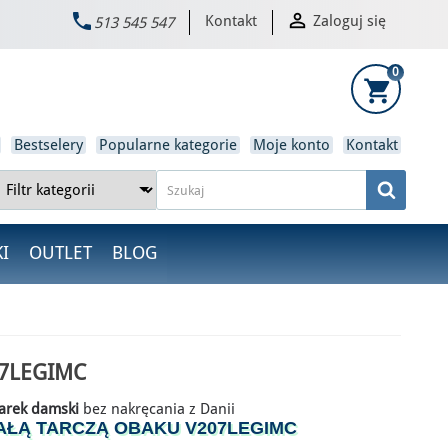


Kontakt
Zaloguj się
513 545 547
×
0
shopping_cart
Bestselery
Popularne kategorie
Moje konto
Kontakt
I
OUTLET
BLOG
7LEGIMC
arek damski
bez nakręcania z Danii
IAŁĄ TARCZĄ OBAKU V207LEGIMC