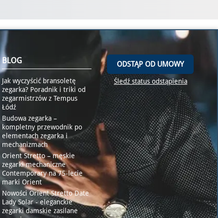
BLOG
ODSTĄP OD UMOWY
Jak wyczyścić bransoletę
Śledź status odstąpienia
zegarka? Poradnik i triki od
zegarmistrzów z Tempus
Łódź
Budowa zegarka –
kompletny przewodnik po
elementach zegarka i
mechanizmach
Orient Stretto – męskie
zegarki mechaniczne
Contemporary na 75-lecie
marki Orient
Nowości Orient Stretto Date
Lady Solar - eleganckie
zegarki damskie zasilane