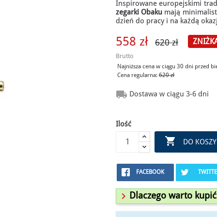
Inspirowane europejskimi trad
zegarki Obaku
mają minimalisty
dzień do pracy i na każdą okaz
558 zł
ZNIŻK
620 zł
Brutto
Najniższa cena w ciągu 30 dni przed b
Cena regularna:
620 zł

Dostawa w ciągu 3-6 dni
Ilość

DO KOSZY
FACEBOOK
TWITT

Dlaczego warto kupić