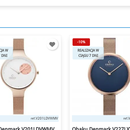
-10%
CJA W
REALIZACJA W
7 DNI
CIĄGU 7 DNI
V227LXVLMV
V
ref.
ref.
Denmark V227LXVLMV
Obaku Denmark V209L