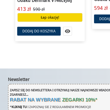
594 zł
657 zł
660 zł

DODAJ DO KOSZYKA
DODAJ
Newsletter
ZAPISZ SIĘ DO NEWSLETTERA I OTRZYMUJ NASZE NAJNOWSZE WIADOM
ZGARNIESZ...
RABAT NA WYBRANE
ZEGARKI 10%
*
*
KLIKNIJ TU
I ZAPOZNAJ SIE Z REGULAMINEM PROMOCJI!