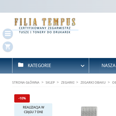
Za
Mus
shopping_cart
folder

KATEGORIE
NASZA
STRONA GŁÓWNA
SKLEP
ZEGARKI
ZEGARKI OBAKU
OB
-10%
REALIZACJA W
CIĄGU 7 DNI