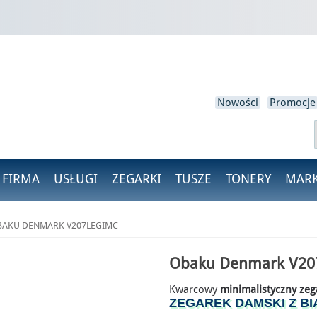
loguj się
isz być zalogowany, aby zapisać produkty na swojej liście życzeń.
Nowości
Promocje
Anulować
Zaloguj się
 FIRMA
USŁUGI
ZEGARKI
TUSZE
TONERY
MARK
AKU DENMARK V207LEGIMC
Obaku Denmark V20
Kwarcowy
minimalistyczny zeg
ZEGAREK DAMSKI Z B