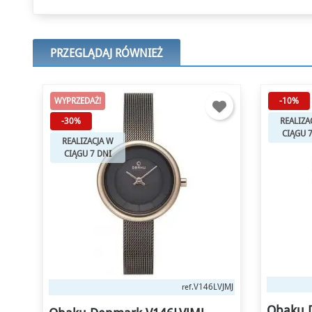
PRZEGLĄDAJ RÓWNIEŻ
-10%
-10%
REALIZACJA W
REALIZA
CIĄGU 7 DNI
CIĄGU 
V201LDVWMV
ref.
VJMJ
Obaku Denmark V201LDVWMV
Obaku 