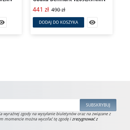
621 zł
46
690 zł


DODAJ DO KOSZYKA
la wyraźnej zgody na wysyłanie biuletynów oraz na związane z
ym momencie można wycofać tę zgodę i
zrezygnować z