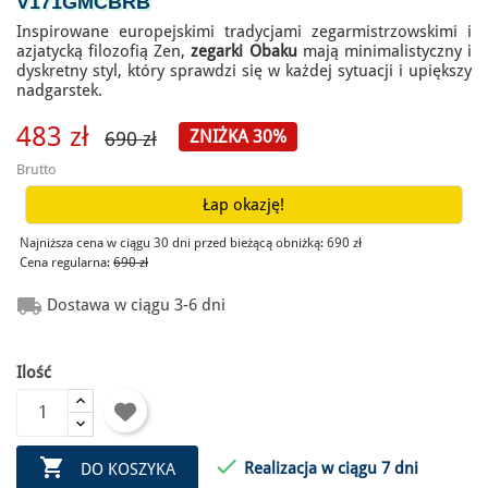
V171GMCBRB
Inspirowane europejskimi tradycjami zegarmistrzowskimi i
azjatycką filozofią Zen,
zegarki Obaku
mają minimalistyczny i
dyskretny styl, który sprawdzi się w każdej sytuacji i upiększy
nadgarstek.
483 zł
ZNIŻKA 30%
690 zł
Brutto
Łap okazję!
Najniższa cena w ciągu 30 dni przed bieżącą obniżką:
690 zł
Cena regularna:
690 zł

Dostawa w ciągu 3-6 dni
Ilość


Realizacja w ciągu 7 dni
DO KOSZYKA