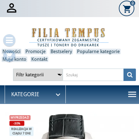

0
shopping_cart
×
Zaloguj się
Musisz być zalogowany, aby zapisać produkty na swojej
liście życzeń.
Nowości
Promocje
Bestselery
Popularne kategorie
shopping_cart
Anulować
Zaloguj się
Moje konto
Kontakt
menu

KATEGORIE
WYPRZEDAŻ!
-30%
REALIZACJA W
CIĄGU 7 DNI