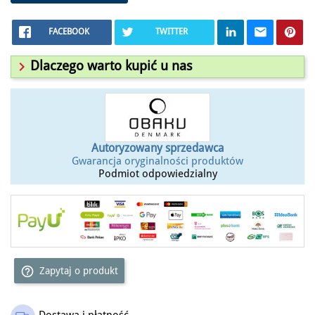
FACEBOOK
TWITTER

Dlaczego warto kupić u nas
Autoryzowany sprzedawca
Gwarancja oryginalności produktów
Podmiot odpowiedzialny
help_outline
Zapytaj o produkt
Dostawa i płatność