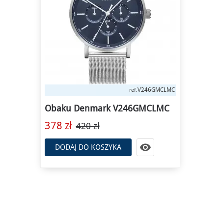
V246GMCLMC
ref.
Obaku Denmark V246GMCLMC
378 zł
420 zł

DODAJ DO KOSZYKA