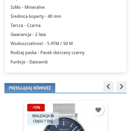
Szkło - Mineralne
Średnica koperty - 40 mm
Tarcza - Czarna
Gwarancja - 2 lata
Wodoszczelność - 5 ATM / 50 M
Rodzaj paska - Pasek skórzany czarny
Funkcje - Datownik
keyboard_arrow_left
keyboard_arrow_right
PRZEGLĄDAJ RÓWNIEŻ
-10%
REALIZACJA W
CIĄGU 7 DNI