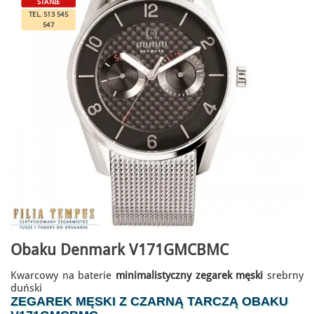
STANIE
TEL. 513 545
547
Obaku Denmark V171GMCBMC
Kwarcowy na baterie
minimalistyczny zegarek męski
srebrny
duński
ZEGAREK MĘSKI Z CZARNĄ TARCZĄ OBAKU