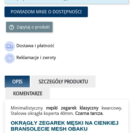
POWIADOM MNIE O DOSTĘPNOŚCI
help_outline
Zapytaj o produkt
Dostawa i płatność
Outlet
Reklamacje i zwroty
OPIS
SZCZEGÓŁY PRODUKTU
KOMENTARZE
Minimalistyczny
męski zegarek klasyczny
kwarcowy.
Stalowa okrągła koperta 40mm.
Czarna tarcza
.
OKRĄGŁY ZEGAREK MĘSKI NA CIENKIEJ
BRANSOLECIE MESH OBAKU