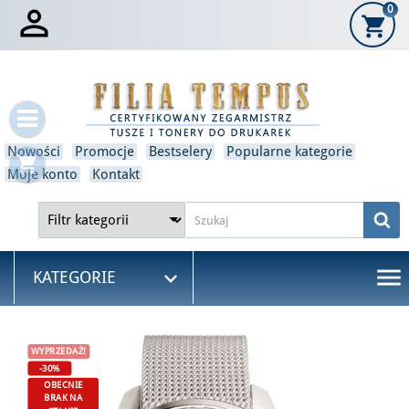

0
shopping_cart
×
Zaloguj się
Musisz być zalogowany, aby zapisać produkty na swojej
liście życzeń.
Nowości
Promocje
Bestselery
Popularne kategorie
shopping_cart
Anulować
Zaloguj się
Moje konto
Kontakt
menu

KATEGORIE
WYPRZEDAŻ!
-30%
OBECNIE
BRAK NA