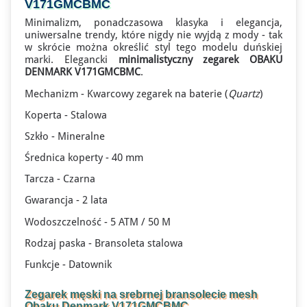
V171GMCBMC
Minimalizm, ponadczasowa klasyka i elegancja,
uniwersalne trendy, które nigdy nie wyjdą z mody - tak
w skrócie można określić styl tego modelu duńskiej
marki. Elegancki
minimalistyczny zegarek OBAKU
DENMARK V171GMCBMC
.
Mechanizm - Kwarcowy zegarek na baterie (
Quartz
)
Koperta - Stalowa
Szkło - Mineralne
Średnica koperty - 40 mm
Tarcza - Czarna
Gwarancja - 2 lata
Wodoszczelność - 5 ATM / 50 M
Rodzaj paska - Bransoleta stalowa
Funkcje - Datownik
Zegarek męski na srebrnej bransolecie mesh
Obaku Denmark V171GMCBMC