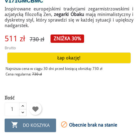
V171GMCBMC
Inspirowane europejskimi tradycjami zegarmistrzowskimi i
azjatycką filozofią Zen,
zegarki Obaku
mają minimalistyczny i
dyskretny styl, który sprawdzi się w każdej sytuacji i upiększy
nadgarstek.
511 zł
ZNIŻKA 30%
730 zł
Brutto
Łap okazję!
Najniższa cena w ciągu 30 dni przed bieżącą obniżką:
730 zł
Cena regularna:
730 zł
Ilość


Obecnie brak na stanie
DO KOSZYKA