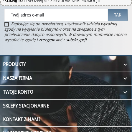
*
KLIKNIJ TU
I ZAPOZNAJ SIE Z REGULAMINEM PROMOCJI!
Zapisując się do newslettera, użytkownik udziela wyraźnej
zgody na wysyłanie biuletynów oraz na związane z tym
przetwarzanie danych osobowych. W dowolnym momencie można
wycofać tę zgodę i
zrezygnować z subskrypcji

PRODUKTY

NASZA FIRMA

TWOJE KONTO
SKLEPY STACJONARNE
KONTAKT Z NAMI