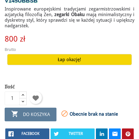
V145UBBSB
Inspirowane europejskimi tradycjami zegarmistrzowskimi i
azjatycką filozofią Zen,
zegarki Obaku
mają minimalistyczny i
dyskretny styl, który sprawdzi się w każdej sytuacji i upiększy
nadgarstek.
800 zł
Brutto
Łap okazję!
Ilość


Obecnie brak na stanie
DO KOSZYKA
FACEBOOK
TWITTER