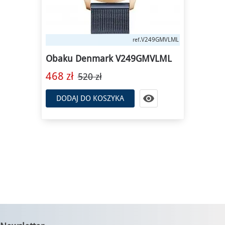
V249GMVLML
ref.
Obaku Denmark V249GMVLML
468 zł
520 zł

DODAJ DO KOSZYKA