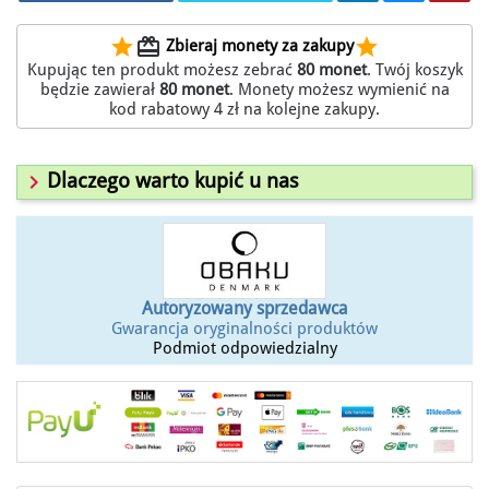
star
redeem
star
Zbieraj monety za zakupy
Kupując ten produkt możesz zebrać
80
monet
. Twój koszyk
będzie zawierał
80
monet
. Monety możesz wymienić na
kod rabatowy
4 zł
na kolejne zakupy.

Dlaczego warto kupić u nas
Autoryzowany sprzedawca
Gwarancja oryginalności produktów
Podmiot odpowiedzialny