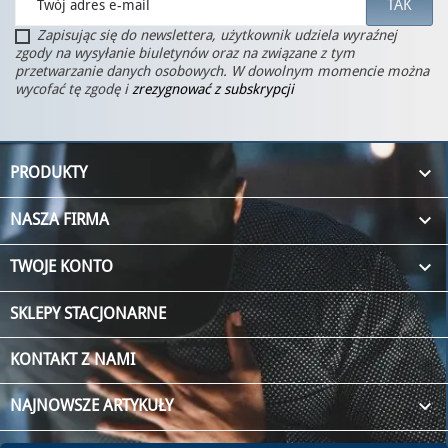
Zapisując się do newslettera, użytkownik udziela wyraźnej
zgody na wysyłanie biuletynów oraz na związane z tym
przetwarzanie danych osobowych. W dowolnym momencie można
wycofać tę zgodę i
zrezygnować z subskrypcji

PRODUKTY

NASZA FIRMA

TWOJE KONTO
SKLEPY STACJONARNE
KONTAKT Z NAMI
keyboard_arrow_down
NAJNOWSZE ARTYKUŁY