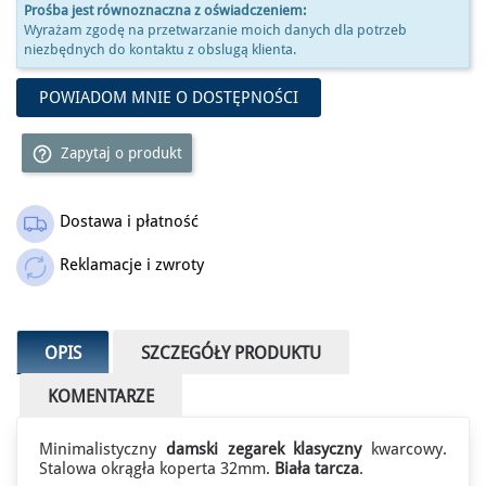
Prośba jest równoznaczna z oświadczeniem:
Wyrażam zgodę na przetwarzanie moich danych dla potrzeb
niezbędnych do kontaktu z obslugą klienta.
POWIADOM MNIE O DOSTĘPNOŚCI
help_outline
Zapytaj o produkt
Dostawa i płatność
Reklamacje i zwroty
×
🌛 NOCNE OKAZJE
Zegarki od - 15%*
OPIS
SZCZEGÓŁY PRODUKTU
Do końca promocji: 3h 32m 18s
KOMENTARZE
Minimalistyczny
damski zegarek klasyczny
kwarcowy.
Stalowa okrągła koperta 32mm.
Biała tarcza
.