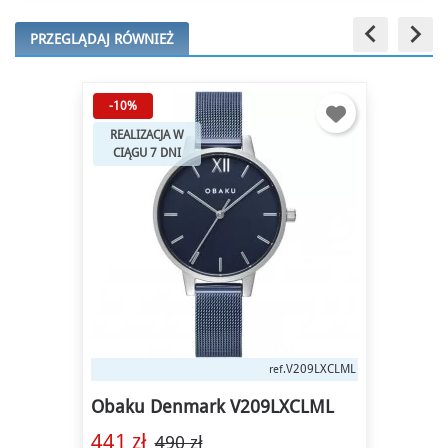
keyboard_arrow_left
keyboard_arrow_right
PRZEGLĄDAJ RÓWNIEŻ
-10%
REALIZACJA W
CIĄGU 7 DNI
V209LXCLML
ref.
Obaku Denmark V209LXCLML
441 zł
490 zł