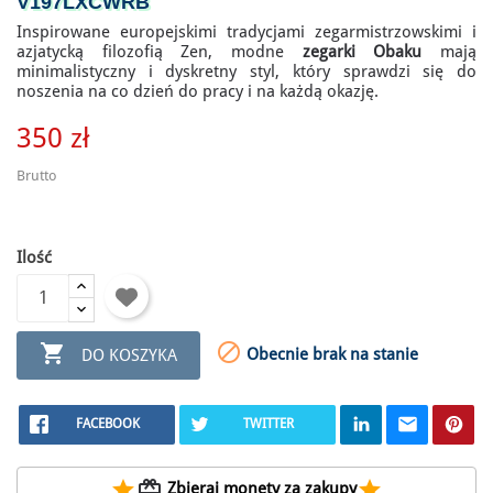
V197LXCWRB
Inspirowane europejskimi tradycjami zegarmistrzowskimi i
azjatycką filozofią Zen, modne
zegarki Obaku
mają
minimalistyczny i dyskretny styl, który sprawdzi się do
noszenia na co dzień do pracy i na każdą okazję.
350 zł
Brutto
Ilość


Obecnie brak na stanie
DO KOSZYKA
FACEBOOK
TWITTER
star
redeem
star
Zbieraj monety za zakupy