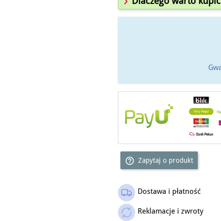

Dlaczego warto kupić
Gwa
help_outline
Zapytaj o produkt
Dostawa i płatność
Outlet
Reklamacje i zwroty