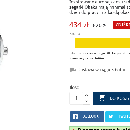
Inspirowane europejskimi trad
zegarki Obaku
mają minimalisty
dzień do pracy i na każdą okaz
434 zł
ZNIŻK
620 zł
Brutto
Najniższa cena w ciągu 30 dni przed b
Cena regularna:
620 zł

Dostawa w ciągu 3-6 dni
Ilość

DO KOSZY
FACEBOOK
TWITT