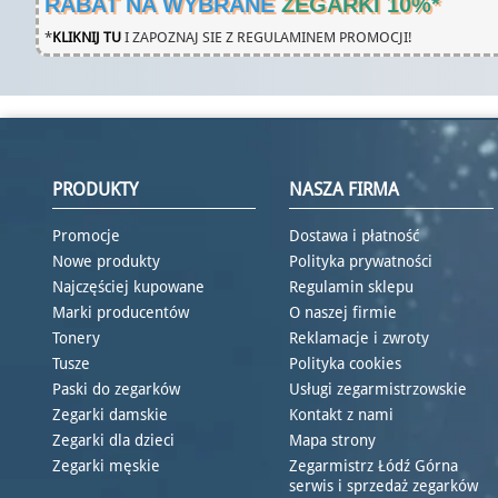
RABAT NA WYBRANE
ZEGARKI 10%
*
*
KLIKNIJ TU
I ZAPOZNAJ SIE Z REGULAMINEM PROMOCJI!
PRODUKTY
NASZA FIRMA
Promocje
Dostawa i płatność
Nowe produkty
Polityka prywatności
Najczęściej kupowane
Regulamin sklepu
Marki producentów
O naszej firmie
Tonery
Reklamacje i zwroty
Tusze
Polityka cookies
Paski do zegarków
Usługi zegarmistrzowskie
Zegarki damskie
Kontakt z nami
Zegarki dla dzieci
Mapa strony
Zegarki męskie
Zegarmistrz Łódź Górna
serwis i sprzedaż zegarków