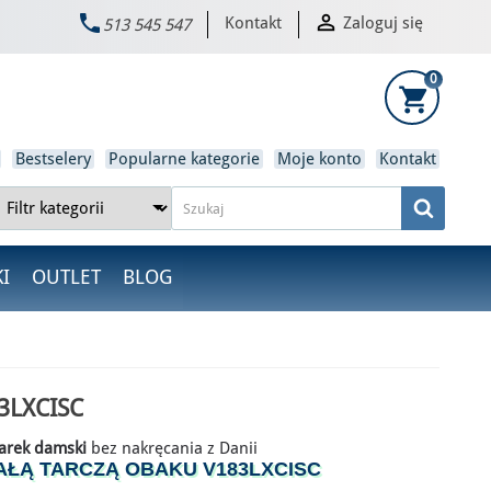


Kontakt
Zaloguj się
513 545 547
×
0
shopping_cart
Bestselery
Popularne kategorie
Moje konto
Kontakt
I
OUTLET
BLOG
3LXCISC
arek damski
bez nakręcania z Danii
IAŁĄ TARCZĄ OBAKU V183LXCISC