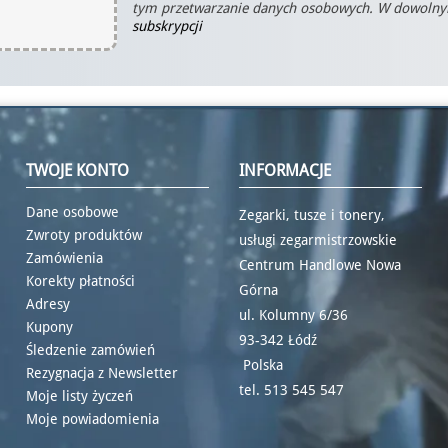
tym przetwarzanie danych osobowych. W dowoln
subskrypcji
TWOJE KONTO
INFORMACJE
Dane osobowe
Zegarki, tusze i tonery,
Zwroty produktów
usługi zegarmistrzowskie
Zamówienia
Centrum Handlowe Nowa
Korekty płatności
Górna
Adresy
ul. Kolumny 6/36
Kupony
93-342 Łódź
Śledzenie zamówień
Polska
Rezygnacja z Newsletter
tel.
513 545 547
Moje listy życzeń
Moje powiadomienia