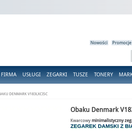
loguj się
isz być zalogowany, aby zapisać produkty na swojej liście życzeń.
Nowości
Promocje
Anulować
Zaloguj się
 FIRMA
USŁUGI
ZEGARKI
TUSZE
TONERY
MARK
AKU DENMARK V183LXCISC
Obaku Denmark V18
Kwarcowy
minimalistyczny zeg
ZEGAREK DAMSKI Z B