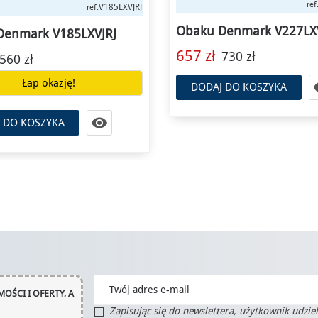
V227LXVJMJ
ref.
V
ref.
Denmark V227LXVJMJ
Obaku Denmark V179L
730 zł
532 zł
760 zł
Łap okazję!

 DO KOSZYKA
DODAJ DO KOSZYKA
OŚCI I OFERTY, A
Zapisując się do newslettera, użytkownik udzie