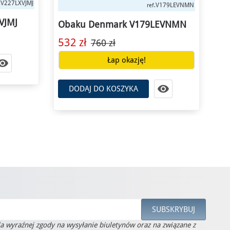
V228LXVJMJ
ref.
179LEVNMN
Obaku Denmark V228LXVJMJ
EVNMN
Ob
594 zł
660 zł
32

DODAJ DO KOSZYKA

la wyraźnej zgody na wysyłanie biuletynów oraz na związane z