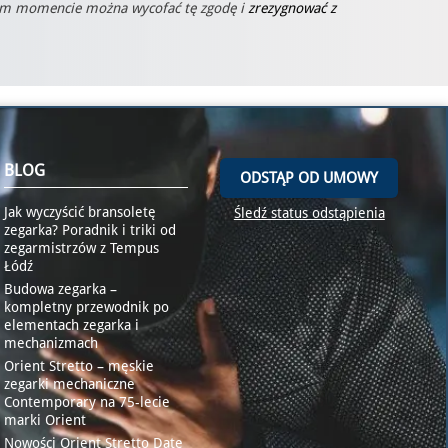
ym momencie można wycofać tę zgodę i
zrezygnować z
BLOG
ODSTĄP OD UMOWY
Jak wyczyścić bransoletę
Śledź status odstąpienia
zegarka? Poradnik i triki od
zegarmistrzów z Tempus
Łódź
Budowa zegarka –
kompletny przewodnik po
elementach zegarka i
mechanizmach
Orient Stretto – męskie
zegarki mechaniczne
Contemporary na 75-lecie
marki Orient
Nowości Orient Stretto Date