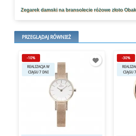
Zegarek damski na bransolecie różowe złoto O
PRZEGLĄDAJ RÓWNIEŻ
-30%
-10%
REALIZACJA W
REALIZA
CIĄGU 7 DNI
CIĄGU 
Outlet