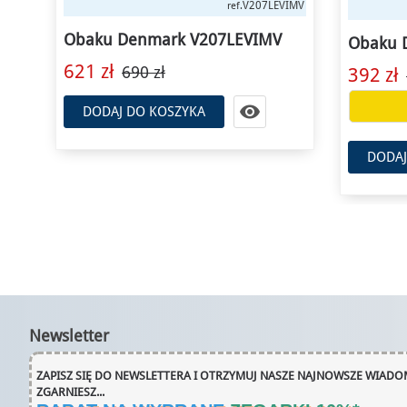
VIMV
V185LXVJRJ
ref.
Obaku 
Obaku Denmark V185LXVJRJ
657 zł
392 zł
560 zł
Łap okazję!
DODAJ

DODAJ DO KOSZYKA
Newsletter
ZAPISZ SIĘ DO NEWSLETTERA I OTRZYMUJ NASZE NAJNOWSZE WIADOM
ZGARNIESZ...