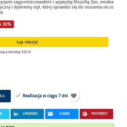
ycjami zegarmistrzowskimi i azjatycką filozofią Zen, modne
czny i dyskretny styl, który sprawdzi się do noszenia na co
ję.
A 30%
Łap okazję!
ieżącą obniżką:
620 zł

Realizacja w ciągu 7 dni
KA
ER
LINKEDIN
E-MAIL
PINTEREST