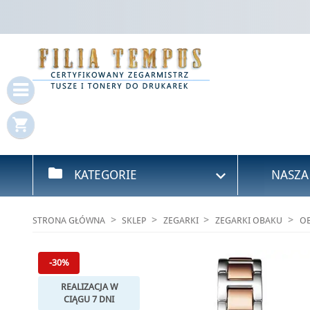
Za
Mus
shopping_cart
folder

KATEGORIE
NASZA
STRONA GŁÓWNA
SKLEP
ZEGARKI
ZEGARKI OBAKU
OB
-30%
REALIZACJA W
CIĄGU 7 DNI