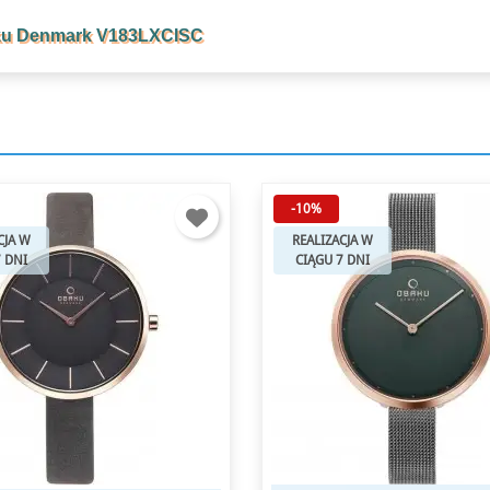
baku Denmark V183LXCISC
-30%
CJA W
REALIZACJA W
7 DNI
CIĄGU 7 DNI
Outlet