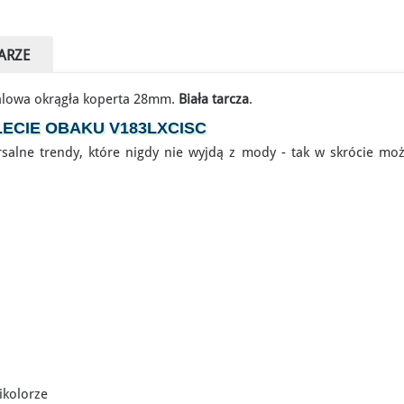
ARZE
alowa okrągła koperta 28mm.
Biała tarcza
.
ECIE OBAKU V183LXCISC
salne trendy, które nigdy nie wyjdą z mody - tak w skrócie możn
ikolorze