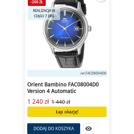
-200 ZŁ
REALIZACJA W
CIĄGU 7 DNI
Outlet
FAC08004D0
ref.
Orient Bambino FAC08004D0
Version 4 Automatic
1 240 zł
1 440 zł
Łap okazję!

DODAJ DO KOSZYKA