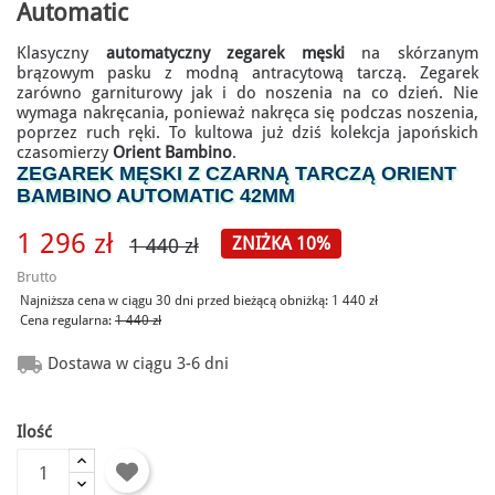
Automatic
Klasyczny
automatyczny zegarek męski
na skórzanym
brązowym pasku z modną antracytową tarczą. Zegarek
zarówno garniturowy jak i do noszenia na co dzień. Nie
wymaga nakręcania, ponieważ nakręca się podczas noszenia,
poprzez ruch ręki. To kultowa już dziś kolekcja japońskich
czasomierzy
Orient Bambino
.
ZEGAREK MĘSKI Z CZARNĄ TARCZĄ ORIENT
BAMBINO AUTOMATIC 42MM
1 296 zł
ZNIŻKA 10%
1 440 zł
Brutto
Najniższa cena w ciągu 30 dni przed bieżącą obniżką:
1 440 zł
Cena regularna:
1 440 zł

Dostawa w ciągu 3-6 dni
Ilość