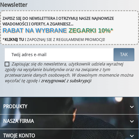
Newsletter
ZAPISZ SIĘ DO NEWSLETTERA I OTRZYMUJ NASZE NAJNOWSZE
WIADOMOŚCI I OFERTY, A ZGARNIESZ...
RABAT NA WYBRANE
ZEGARKI 10%
*
*
KLIKNIJ TU
I ZAPOZNAJ SIE Z REGULAMINEM PROMOCJI!
Zapisując się do newslettera, użytkownik udziela wyraźnej
zgody na wysyłanie biuletynów oraz na związane z tym
przetwarzanie danych osobowych. W dowolnym momencie można
wycofać tę zgodę i
zrezygnować z subskrypcji

PRODUKTY

NASZA FIRMA

TWOJE KONTO