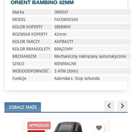
ORIENT BAMBINO 42MM
Marka
ORIENT
MODEL
FAC08003A0
KOLOR KOPERTY
SREBRNY
ROZMIAR KOPERTY
42mm
KOLOR TARCZY
ANTRACYT
KOLOR BRANSOLETY
BRĄZOWY
MECHANIZM
Mechaniczny nakręcany automatycznie
SZKŁO
MINERALNE
WODOODPORNOŚĆ
3 ATM (30m)
Funkcje
Kalendarz, Stop sekunda
keyboard_arrow_left
keyboard_arrow_right
ZOBACZ TAKŻE
WYPRZEDAŻ!