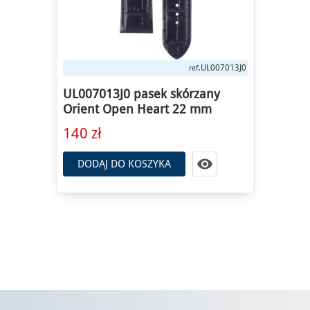
UL007013J0
ref.
UL007013J0 pasek skórzany
Orient Open Heart 22 mm
140 zł

DODAJ DO KOSZYKA