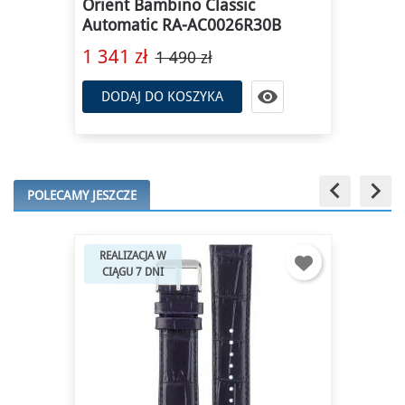
Orient Bambino Classic
Automatic RA-AC0026R30B
1 341 zł
1 490 zł

DODAJ DO KOSZYKA
keyboard_arrow_left
keyboard_arrow_right
POLECAMY JESZCZE
REALIZACJA W
CIĄGU 7 DNI