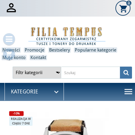

0
shopping_cart
×
Zaloguj się
Musisz być zalogowany, aby zapisać produkty na swojej
liście życzeń.
Nowości
Promocje
Bestselery
Popularne kategorie
shopping_cart
Anulować
Zaloguj się
Moje konto
Kontakt
menu

KATEGORIE
-10%
REALIZACJA W
CIĄGU 7 DNI