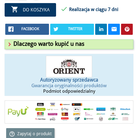


Realizacja w ciągu 7 dni
DO KOSZYKA
FACEBOOK
TWITTER

Dlaczego warto kupić u nas
Autoryzowany sprzedawca
Gwarancja oryginalności produktów
Podmiot odpowiedzialny
help_outline
Zapytaj o produkt