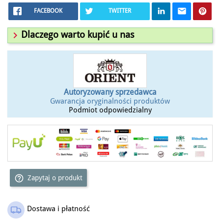
FACEBOOK
TWITTER

Dlaczego warto kupić u nas
Autoryzowany sprzedawca
Gwarancja oryginalności produktów
Podmiot odpowiedzialny
help_outline
Zapytaj o produkt
Dostawa i płatność