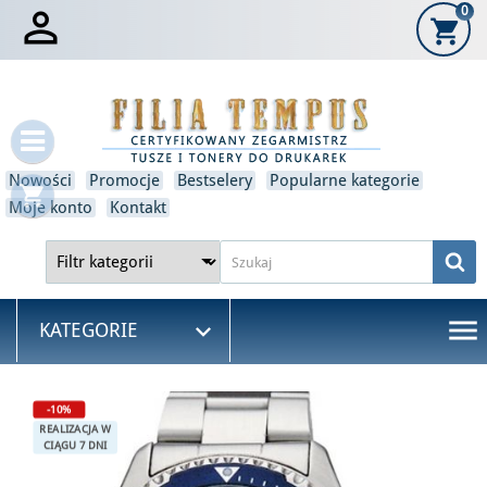

0
shopping_cart
×
Zaloguj się
Musisz być zalogowany, aby zapisać produkty na swojej
liście życzeń.
Nowości
Promocje
Bestselery
Popularne kategorie
shopping_cart
Anulować
Zaloguj się
Moje konto
Kontakt
menu

KATEGORIE
-10%
REALIZACJA W
CIĄGU 7 DNI