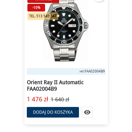
-10%
TEL. 513 545 547
FAA02004B9
ref.
Orient Ray II Automatic
FAA02004B9
1 476 zł
1 640 zł

DODAJ DO KOSZYKA