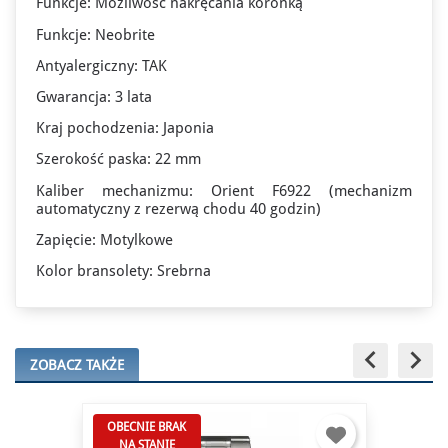
Funkcje: Możliwość nakręcania koronką
Funkcje: Neobrite
Antyalergiczny: TAK
Gwarancja: 3 lata
Kraj pochodzenia: Japonia
Szerokość paska: 22 mm
Kaliber mechanizmu: Orient F6922 (mechanizm
automatyczny z rezerwą chodu 40 godzin)
Zapięcie: Motylkowe
Kolor bransolety: Srebrna
keyboard_arrow_left
keyboard_arrow_right
ZOBACZ TAKŻE
OBECNIE BRAK
NA STANIE