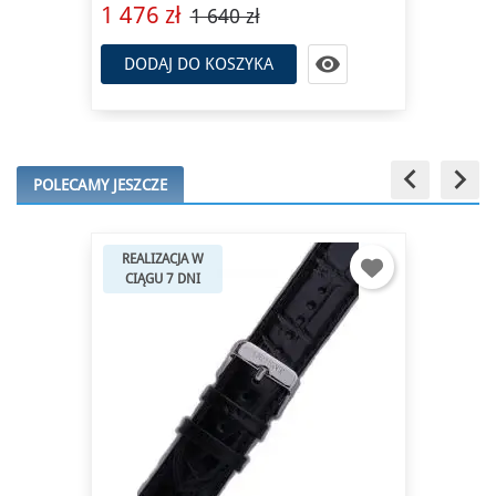
1 476 zł
1 640 zł

DODAJ DO KOSZYKA
keyboard_arrow_left
keyboard_arrow_right
POLECAMY JESZCZE
REALIZACJA W
CIĄGU 7 DNI