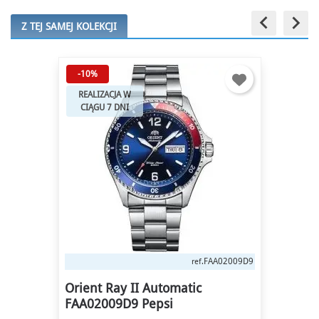
keyboard_arrow_left
keyboard_arrow_right
Z TEJ SAMEJ KOLEKCJI
-10%
REALIZACJA W
CIĄGU 7 DNI
FAA02009D9
ref.
Orient Ray II Automatic
FAA02009D9 Pepsi