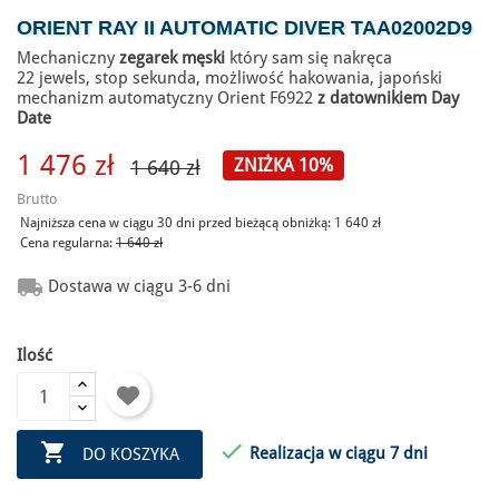
ORIENT RAY II AUTOMATIC DIVER TAA02002D9
Mechaniczny
zegarek męski
który sam się nakręca
22 jewels, stop sekunda, możliwość hakowania, japoński
mechanizm automatyczny Orient F6922
z datownikiem Day
Date
1 476 zł
ZNIŻKA 10%
1 640 zł
Brutto
Najniższa cena w ciągu 30 dni przed bieżącą obniżką:
1 640 zł
Cena regularna:
1 640 zł

Dostawa w ciągu 3-6 dni
Ilość


Realizacja w ciągu 7 dni
DO KOSZYKA