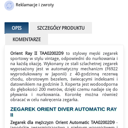
Reklamacje i zwroty
OPIS
SZCZEGÓŁY PRODUKTU
KOMENTARZE
Orient Ray II TAA02002D9
to stylowy męski zegarek
sportowy w stylu vintage, odpowiedni do nurkowania i
na każdą okazję. Wykonany ze stali szlachetnej zegarek
wyposażony jest w automatyczny mechanizm (F6922
wyprodukowany w Japonii) z 40-godzinną rezerwą
chodu, obrotowym bezelem, świecącymi indeksami i
datownikiem na godzinie 3. Koperta jest wodoodporna
do głębokości 200 metrów, dzięki czemu nadaje się do
pływania i nurkowania. Koronkę można również
obracać w celu nakręcenia zegarka.
ZEGAREK ORIENT DIVER AUTOMATIC
RAY
II
Zegarek dla mężczyzn Orient Automatic TAA02002D9
-
japońskie zegarmistrzostwo z pięknym wzornictwem i