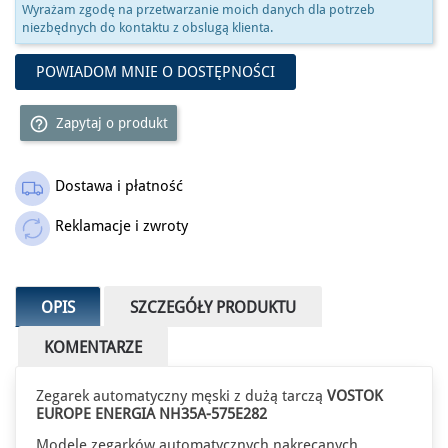
Wyrażam zgodę na przetwarzanie moich danych dla potrzeb
niezbędnych do kontaktu z obslugą klienta.
POWIADOM MNIE O DOSTĘPNOŚCI
help_outline
Zapytaj o produkt
Dostawa i płatność
Reklamacje i zwroty
OPIS
SZCZEGÓŁY PRODUKTU
KOMENTARZE
Zegarek automatyczny męski z dużą tarczą
VOSTOK
EUROPE ENERGIA NH35A-575E282
Modele zegarków automatycznych nakręcanych