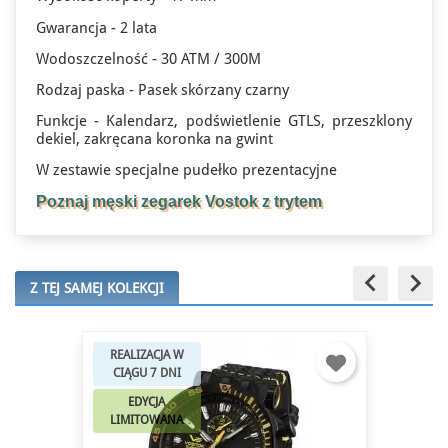
Gwarancja - 2 lata
Wodoszczelność - 30 ATM / 300M
Rodzaj paska - Pasek skórzany czarny
Funkcje - Kalendarz, podświetlenie GTLS, przeszklony
dekiel, zakręcana koronka na gwint
W zestawie specjalne pudełko prezentacyjne
Poznaj męski zegarek Vostok z trytem
keyboard_arrow_left
keyboard_arrow_right
Z TEJ SAMEJ KOLEKCJI
REALIZACJA W
CIĄGU 7 DNI
EDYCJA
LIMITOWANA