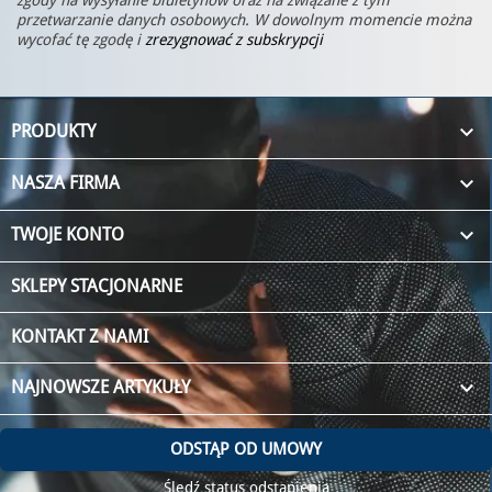
przetwarzanie danych osobowych. W dowolnym momencie można
wycofać tę zgodę i
zrezygnować z subskrypcji

PRODUKTY

NASZA FIRMA

TWOJE KONTO
SKLEPY STACJONARNE
KONTAKT Z NAMI
keyboard_arrow_down
NAJNOWSZE ARTYKUŁY
ODSTĄP OD UMOWY
Śledź status odstąpienia