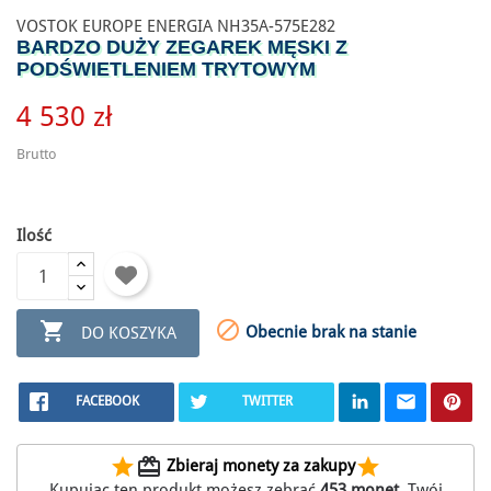
VOSTOK EUROPE ENERGIA NH35A-575E282
BARDZO DUŻY ZEGAREK MĘSKI Z
PODŚWIETLENIEM TRYTOWYM
4 530 zł
Brutto
Ilość


Obecnie brak na stanie
DO KOSZYKA
FACEBOOK
TWITTER
star
redeem
star
Zbieraj monety za zakupy
Kupując ten produkt możesz zebrać
453
monet
. Twój