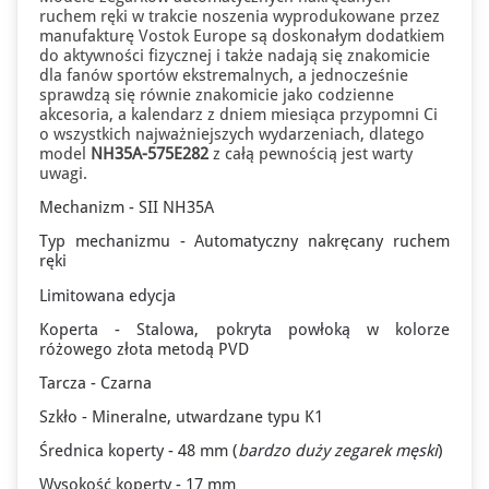
ruchem ręki w trakcie noszenia wyprodukowane przez
manufakturę Vostok Europe są doskonałym dodatkiem
do aktywności fizycznej i także nadają się znakomicie
dla fanów sportów ekstremalnych, a jednocześnie
sprawdzą się równie znakomicie jako codzienne
akcesoria, a kalendarz z dniem miesiąca przypomni Ci
o wszystkich najważniejszych wydarzeniach, dlatego
model
NH35A-575E282
z całą pewnością jest warty
uwagi.
Mechanizm - SII NH35A
Typ mechanizmu - Automatyczny nakręcany ruchem
×
ręki
🌛 NOCNE OKAZJE
Limitowana edycja
Zegarki od - 15%*
Koperta - Stalowa, pokryta powłoką w kolorze
Do końca promocji: 3h 12m 33s
różowego złota metodą PVD
Tarcza - Czarna
Szkło - Mineralne, utwardzane typu K1
Średnica koperty - 48 mm (
bardzo
duży zegarek męski
)
Wysokość koperty - 17 mm