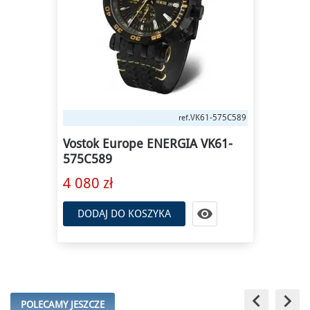
VK61-575C589
ref.
Vostok Europe ENERGIA VK61-
575C589
4 080 zł

DODAJ DO KOSZYKA
keyboard_arrow_left
keyboard_arrow_right
POLECAMY JESZCZE