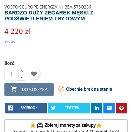
VOSTOK EUROPE ENERGIA NH35A-575O286
BARDZO DUŻY ZEGAREK MĘSKI Z
PODŚWIETLENIEM TRYTOWYM
4 220 zł
Brutto
Ilość


Obecnie brak na stanie
DO KOSZYKA
FACEBOOK
TWITTER
star
redeem
star
Zbieraj monety za zakupy
Kupując ten produkt możesz zebrać
422
monet
. Twój