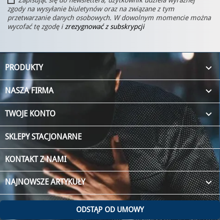
zgody na wysyłanie biuletynów oraz na związane z tym
przetwarzanie danych osobowych. W dowolnym momencie można
wycofać tę zgodę i
zrezygnować z subskrypcji

PRODUKTY

NASZA FIRMA

TWOJE KONTO
SKLEPY STACJONARNE
KONTAKT Z NAMI
keyboard_arrow_down
NAJNOWSZE ARTYKUŁY
ODSTĄP OD UMOWY