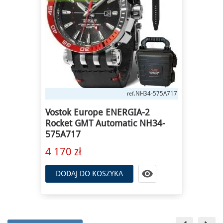
NH34-575A717
ref.
Vostok Europe ENERGIA-2
Rocket GMT Automatic NH34-
575A717
4 170 zł

DODAJ DO KOSZYKA