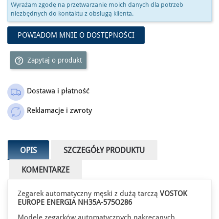
Wyrażam zgodę na przetwarzanie moich danych dla potrzeb
niezbędnych do kontaktu z obslugą klienta.
POWIADOM MNIE O DOSTĘPNOŚCI
help_outline
Zapytaj o produkt
Dostawa i płatność
Reklamacje i zwroty
OPIS
SZCZEGÓŁY PRODUKTU
KOMENTARZE
Zegarek automatyczny męski z dużą tarczą
VOSTOK
EUROPE ENERGIA NH35A-575O286
Modele zegarków automatycznych nakręcanych