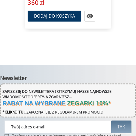
360 zł

DODAJ DO KOSZYKA
Newsletter
ZAPISZ SIĘ DO NEWSLETTERA I OTRZYMUJ NASZE NAJNOWSZE
WIADOMOŚCI I OFERTY, A ZGARNIESZ...
RABAT NA WYBRANE
ZEGARKI 10%
*
*
KLIKNIJ TU
I ZAPOZNAJ SIE Z REGULAMINEM PROMOCJI!
Zapisując się do newslettera, użytkownik udziela wyraźnej