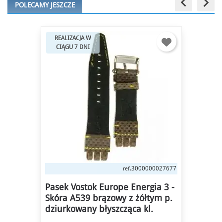
keyboard_arrow_left
keyboard_arrow_right
POLECAMY JESZCZE
REALIZACJA W
CIĄGU 7 DNI
3000000027677
ref.
Pasek Vostok Europe Energia 3 -
Skóra A539 brązowy z żółtym p.
dziurkowany błyszcząca kl.