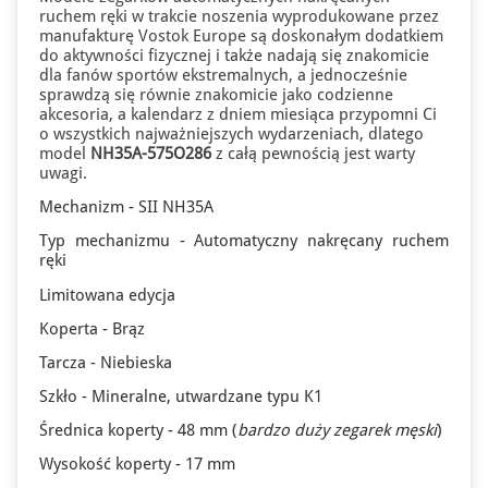
ruchem ręki w trakcie noszenia wyprodukowane przez
manufakturę Vostok Europe są doskonałym dodatkiem
do aktywności fizycznej i także nadają się znakomicie
dla fanów sportów ekstremalnych, a jednocześnie
sprawdzą się równie znakomicie jako codzienne
akcesoria, a kalendarz z dniem miesiąca przypomni Ci
o wszystkich najważniejszych wydarzeniach, dlatego
model
NH35A-575O286
z całą pewnością jest warty
uwagi.
Mechanizm - SII NH35A
Typ mechanizmu - Automatyczny nakręcany ruchem
ręki
Limitowana edycja
Koperta - Brąz
Tarcza - Niebieska
Szkło - Mineralne, utwardzane typu K1
Średnica koperty - 48 mm (
bardzo
duży zegarek męski
)
Wysokość koperty - 17 mm