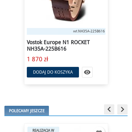
NH35A-225B616
ref.
Vostok Europe N1 ROCKET
NH35A-225B616
1 870 zł

DODAJ DO KOSZYKA
keyboard_arrow_left
keyboard_arrow_right
POLECAMY JESZCZE
REALIZACJA W