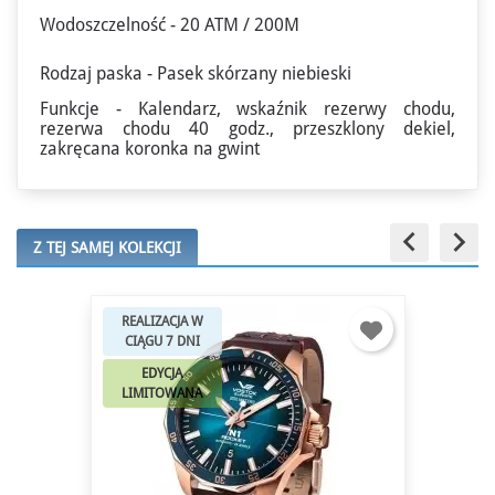
Wodoszczelność - 20 ATM / 200M
Rodzaj paska - Pasek skórzany niebieski
Funkcje - Kalendarz, wskaźnik rezerwy chodu,
rezerwa chodu 40 godz., przeszklony dekiel,
zakręcana koronka na gwint
keyboard_arrow_left
keyboard_arrow_right
Z TEJ SAMEJ KOLEKCJI
REALIZACJA W
CIĄGU 7 DNI
EDYCJA
LIMITOWANA