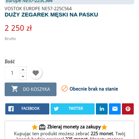
Europe NE57-225C564
VOSTOK EUROPE NE57-225C564
DUŻY ZEGAREK MĘSKI NA PASKU
2 250 zł
Brutto
Ilość


Obecnie brak na stanie
DO KOSZYKA
FACEBOOK
TWITTER
star
redeem
star
Zbieraj monety za zakupy
Kupując ten produkt możesz zebrać
225
monet
. Twój