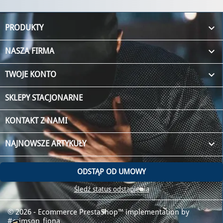

PRODUKTY

NASZA FIRMA

TWOJE KONTO
SKLEPY STACJONARNE
KONTAKT Z NAMI
keyboard_arrow_down
NAJNOWSZE ARTYKUŁY
ODSTĄP OD UMOWY
Śledź status odstąpienia
© 2026 - Ecommerce PrestaShop™
implementation by
#crimson_fiona