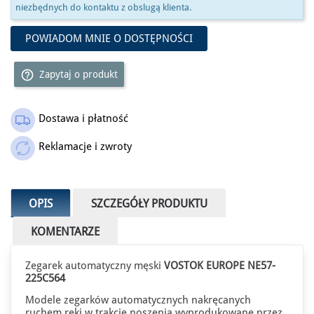
niezbędnych do kontaktu z obslugą klienta.
POWIADOM MNIE O DOSTĘPNOŚCI
help_outline
Zapytaj o produkt
Dostawa i płatność
Reklamacje i zwroty
OPIS
SZCZEGÓŁY PRODUKTU
KOMENTARZE
Zegarek automatyczny męski
VOSTOK EUROPE NE57-
225C564
Modele zegarków automatycznych nakręcanych
ruchem ręki w trakcie noszenia wyprodukowane przez