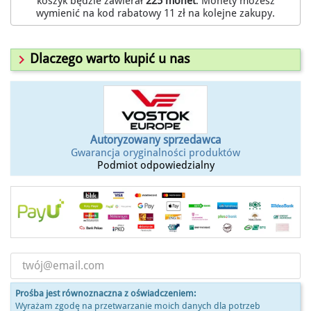
koszyk będzie zawierał
225
monet
. Monety możesz
wymienić na kod rabatowy
11 zł
na kolejne zakupy.

Dlaczego warto kupić u nas
Autoryzowany sprzedawca
Gwarancja oryginalności produktów
Podmiot odpowiedzialny
Prośba jest równoznaczna z oświadczeniem:
Wyrażam zgodę na przetwarzanie moich danych dla potrzeb