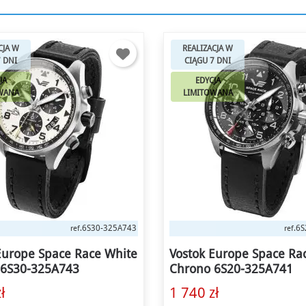
CJA W
REALIZACJA W
7 DNI
CIĄGU 7 DNI
JA
EDYCJA
WANA
LIMITOWANA
6S20-325A741
NH3
ref.
ref.
Europe Space Race Black
Vostok Europe Space Ra
 6S20-325A741
NH35A-325A745
ł
1 630 zł