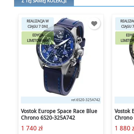
Z TEJ SAMEJ KOLEKCJI
REALIZACJA W
REALIZA
CIĄGU 7 DNI
CIĄGU 
EDYCJA
EDYC
LIMITOWANA
LIMITO
A742
6S30-325A743
ref.
ue
Vostok Europe Space Race White
Vostok 
Chrono 6S30-325A743
Chrono
1 880 zł
1 740 z