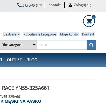


Kontakt
Zaloguj się
513 545 547
×
0
shopping_cart
Bestselery
Popularne kategorie
Moje konto
Kontakt
I
OUTLET
BLOG
E RACE YN55-325A661
YN55-325A661
K MĘSKI NA PASKU