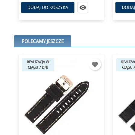

DODAJ DO KOSZYKA
DODAJ
POLECAMY JESZCZE
REALIZACJA W
REALIZA
CIĄGU 7 DNI
CIĄGU 