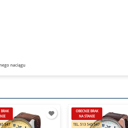
znego naciągu
 BRAK
OBECNIE BRAK
ANIE
NA STANIE
545 547
TEL. 513 545 547