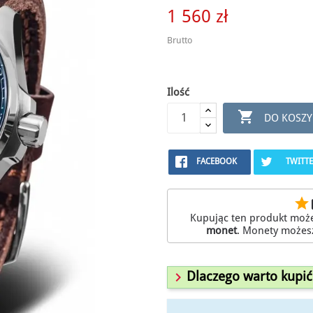
1 560 zł
Brutto
Ilość

DO KOSZY
FACEBOOK
TWITT
star
r
Kupując ten produkt moż
monet
. Monety możes

Dlaczego warto kupić