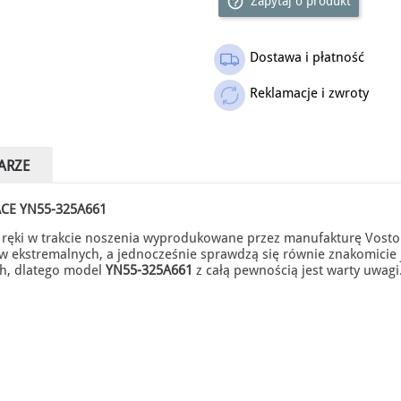
help_outline
Zapytaj o produkt
Dostawa i płatność
Reklamacje i zwroty
ARZE
CE YN55-325A661
ęki w trakcie noszenia wyprodukowane przez manufakturę Vosto
tów ekstremalnych, a jednocześnie sprawdzą się równie znakomicie
ch, dlatego model
YN55-325A661
z całą pewnością jest warty uwagi
i