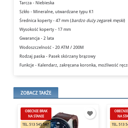
Tarcza - Niebieska
Szkło - Mineralne, utwardzane typu K1
Średnica koperty - 47 mm (
bardzo
duży zegarek męski
)
Wysokość koperty - 17 mm
Gwarancja - 2 lata
Wodoszczelność - 20 ATM / 200M
Rodzaj paska - Pasek skórzany brązowy
Funkcje - Kalendarz, zakręcana koronka, możliwość ręc
ZOBACZ TAKŻE
OBECNIE BRAK
OBECNIE
NA STANIE
NA ST
TEL. 513 545 547
TEL. 513 