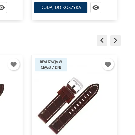


DODAJ DO KOSZYKA
keyboard_arrow_left
keyboard_arrow_right
REALIZACJA W
CIĄGU 7 DNI