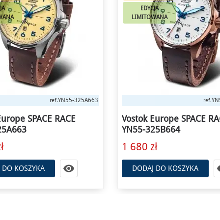
JA
EDYCJA
WANA
LIMITOWANA
YN55-325B664
YN
ref.
ref.
Europe SPACE RACE
Vostok Europe Space Ra
25B664
Automatic YN55-325A74
ł
1 630 zł

 DO KOSZYKA
DODAJ DO KOSZYKA