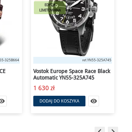
EDYCJA
LIMITOWANA
55-325A745
YN55-325B746
ref.
ce Black
Vostok Europe Space Race Blue
Vo
5
Automatic YN55-325B746
YN
1 770 zł
1 


DODAJ DO KOSZYKA
keyboard_arrow_left
keyboard_arrow_right