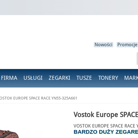
loguj się
isz być zalogowany, aby zapisać produkty na swojej liście życzeń.
Nowości
Promocje
Anulować
Zaloguj się
 FIRMA
USŁUGI
ZEGARKI
TUSZE
TONERY
MARK
OSTOK EUROPE SPACE RACE YN55-325A661
Vostok Europe SPAC
VOSTOK EUROPE SPACE RACE 
BARDZO DUŻY ZEGARE