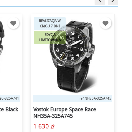
REALIZACJA W
CIĄGU 7 DNI
EDYCJA
LIMITOWANA
5A-325A745
6S30-325C744
ref.
ce
Vostok Europe Space Race Full
Vo
Black Chrono 6S30-325C744
NH
1 970 zł
1 