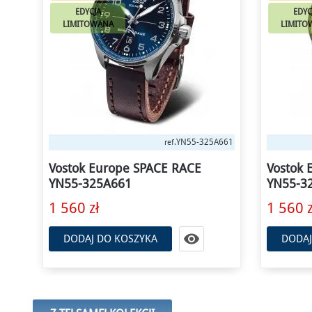
EDYCJA
EDYC
LIMITOWANA
LIMITO
A661
YN55-325A663
ref.
Vostok Europe SPACE RACE
Vostok 
YN55-325A663
YN55-3
1 560 zł
1 680 z

DODAJ DO KOSZYKA
DODAJ