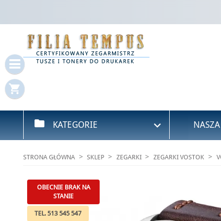
Za
Mus
shopping_cart
folder

KATEGORIE
NASZA
STRONA GŁÓWNA
SKLEP
ZEGARKI
ZEGARKI VOSTOK
V
OBECNIE BRAK NA
STANIE
TEL. 513 545 547