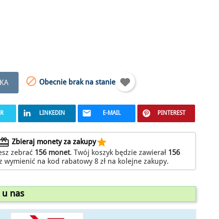

Obecnie brak na stanie
KA
ER
LINKEDIN
E-MAIL
PINTEREST
edeem
star
Zbieraj monety za zakupy
esz zebrać
156
monet
. Twój koszyk będzie zawierał
156
z wymienić na kod rabatowy
8 zł
na kolejne zakupy.
 u nas