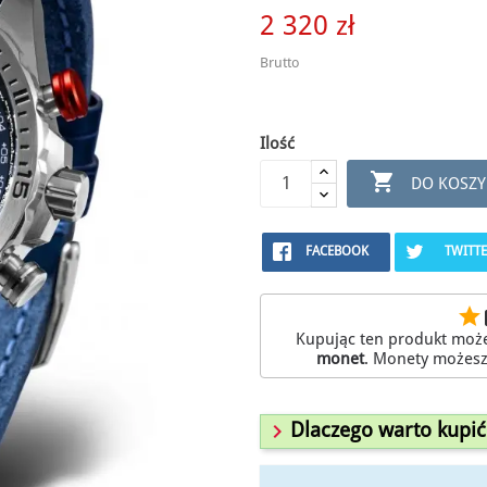
2 320 zł
Brutto
Ilość

DO KOSZY
FACEBOOK
TWITT
star
r
Kupując ten produkt moż
monet
. Monety możes

Dlaczego warto kupić