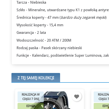
Tarcza - Niebieska
Szkło - Mineralne, utwardzane typu K1 z powłoką antyre
Średnica koperty - 47 mm (
bardzo
duży zegarek męski
)
Wysokość koperty - 15,4 mm
Gwarancja - 2 lata
Wodoszczelność - 20 ATM / 200M
Rodzaj paska - Pasek skórzany niebieski
Funkcje - Kalendarz, podświetlenie Super Luminova, za
Z TEJ SAMEJ KOLEKCJI
REALIZACJA W
REALIZA
CIĄGU 7 DNI
CIĄGU 
EDYCJA
EDYC