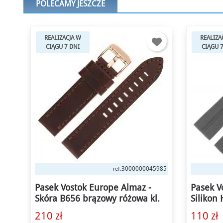
POLECAMY JESZCZE
REALIZACJA W
REALIZA
CIĄGU 7 DNI
CIĄGU 
5985
3000000008560
ref.
Pasek Vostok Europe Almaz -
Pasek V
.
Silikon H264 szary matowa kl.
Nylon C
seledyn
110 zł