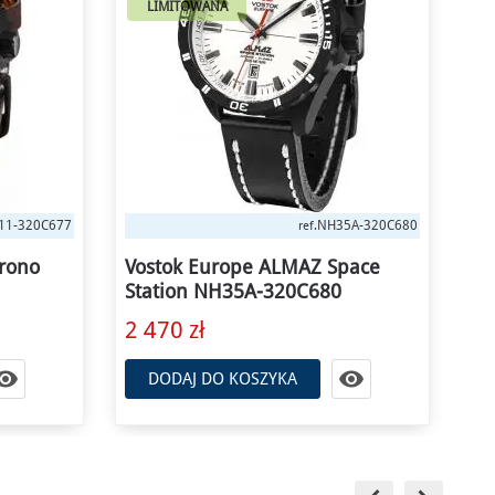
LIMITOWANA
5A-320C680
NH35A-320B679
ref.
pace
Vostok Europe ALMAZ Space
Vo
Station NH35A-320B679
St
2 610 zł
2 


DODAJ DO KOSZYKA