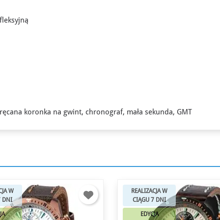
fleksyjną
kręcana koronka na gwint, chronograf, mała sekunda, GMT
CJA W
REALIZACJA W
7 DNI
CIĄGU 7 DNI
JA
EDYCJA