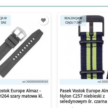
CJA W
REALIZACJA W
7 DNI
CIĄGU 7 DNI
3000000006924
300
ref.
ref.
ostok Europe Almaz -
Bransoleta Vostok Euro
257 niebieski z
- tytanowa
owym śr. czarna kl.
790 zł