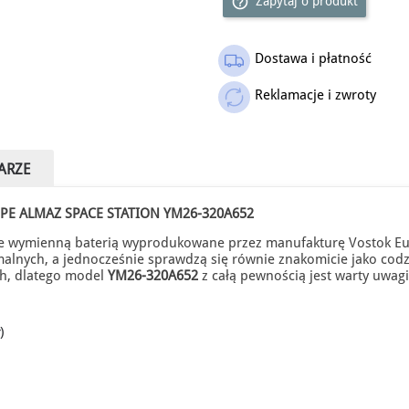
help_outline
Zapytaj o produkt
Dostawa i płatność
Reklamacje i zwroty
ARZE
PE ALMAZ SPACE STATION YM26-320A652
wymienną baterią wyprodukowane przez manufakturę Vostok Euro
malnych, a jednocześnie sprawdzą się równie znakomicie jako codz
ch, dlatego model
YM26-320A652
z całą pewnością jest warty uwagi
)