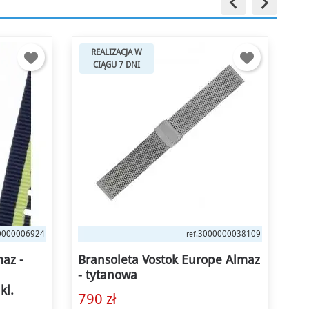
keyboard_arrow_left
keyboard_arrow_right
REALIZACJA W
CIĄGU 7 DNI
0000038109
3000000054543
ref.
pe Almaz
Pasek Vostok Europe Almaz -
Pa
Skóra (B679) bordowy różowa kl.
Si
210 zł
11