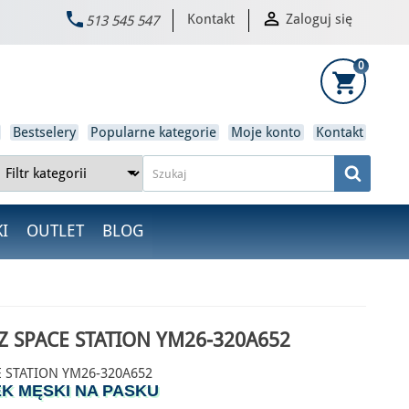


Kontakt
Zaloguj się
513 545 547
×
0
shopping_cart
Bestselery
Popularne kategorie
Moje konto
Kontakt
I
OUTLET
BLOG
Z SPACE STATION YM26-320A652
 STATION YM26-320A652
K MĘSKI NA PASKU