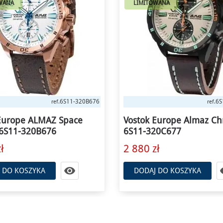
WANA
LIMITOWANA
6S11-320C677
NH3
ref.
ref.
Europe Almaz Chrono
Vostok Europe ALMAZ S
20C677
Station NH35A-320C680
ł
2 470 zł

 DO KOSZYKA
DODAJ DO KOSZYKA