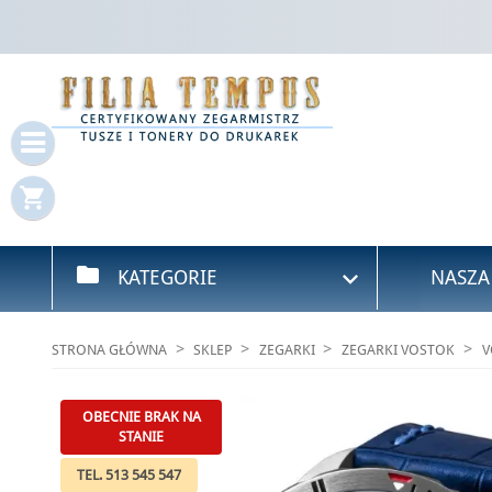
Za
Mus
shopping_cart
folder

KATEGORIE
NASZA
STRONA GŁÓWNA
SKLEP
ZEGARKI
ZEGARKI VOSTOK
V
OBECNIE BRAK NA
STANIE
TEL. 513 545 547