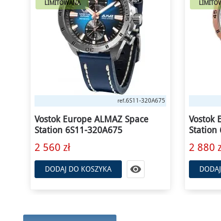
LIMITOWANA
LIMITO
A675
6S11-320B676
ref.
Vostok Europe ALMAZ Space
Vostok 
Station 6S11-320B676
6S11-3
2 880 zł
2 880 z

DODAJ DO KOSZYKA
DODAJ