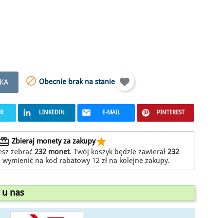

Obecnie brak na stanie
KA
ER
LINKEDIN
E-MAIL
PINTEREST
edeem
star
Zbieraj monety za zakupy
esz zebrać
232
monet
. Twój koszyk będzie zawierał
232
z wymienić na kod rabatowy
12 zł
na kolejne zakupy.
 u nas