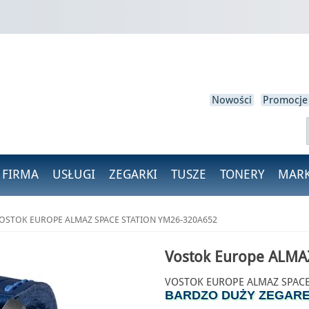
loguj się
isz być zalogowany, aby zapisać produkty na swojej liście życzeń.
Nowości
Promocje
Anulować
Zaloguj się
 FIRMA
USŁUGI
ZEGARKI
TUSZE
TONERY
MARK
OSTOK EUROPE ALMAZ SPACE STATION YM26-320A652
Vostok Europe ALMA
VOSTOK EUROPE ALMAZ SPACE
BARDZO DUŻY ZEGARE