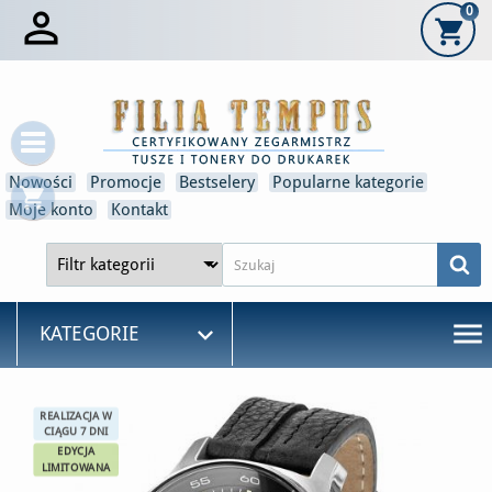

0
shopping_cart
×
Zaloguj się
Musisz być zalogowany, aby zapisać produkty na swojej
liście życzeń.
Nowości
Promocje
Bestselery
Popularne kategorie
shopping_cart
Anulować
Zaloguj się
Moje konto
Kontakt
menu

KATEGORIE
REALIZACJA W
CIĄGU 7 DNI
EDYCJA
LIMITOWANA