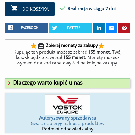


Realizacja w ciągu 7 dni
DO KOSZYKA
FACEBOOK
TWITTER
star
redeem
star
Zbieraj monety za zakupy
Kupując ten produkt możesz zebrać
155
monet
. Twój
koszyk będzie zawierał
155
monet
. Monety możesz
wymienić na kod rabatowy
8 zł
na kolejne zakupy.

Dlaczego warto kupić u nas
Autoryzowany sprzedawca
Gwarancja oryginalności produktów
Podmiot odpowiedzialny