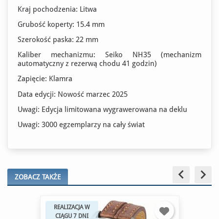
Kraj pochodzenia: Litwa
Grubość koperty: 15.4 mm
Szerokość paska: 22 mm
Kaliber mechanizmu: Seiko NH35 (mechanizm
automatyczny z rezerwą chodu 41 godzin)
Zapięcie: Klamra
Data edycji: Nowość marzec 2025
Uwagi: Edycja limitowana wygrawerowana na deklu
Uwagi: 3000 egzemplarzy na cały świat
keyboard_arrow_left
keyboard_arrow_right
ZOBACZ TAKŻE
REALIZACJA W
CIĄGU 7 DNI