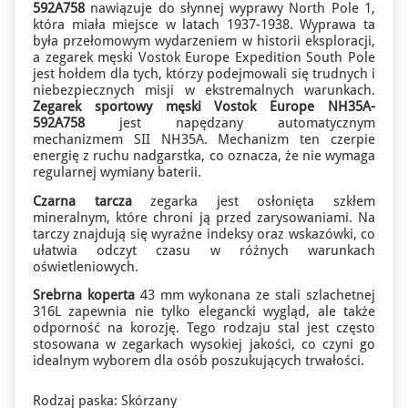
592A758
nawiązuje do słynnej wyprawy North Pole 1,
która miała miejsce w latach 1937-1938. Wyprawa ta
była przełomowym wydarzeniem w historii eksploracji,
a zegarek męski Vostok Europe Expedition South Pole
jest hołdem dla tych, którzy podejmowali się trudnych i
niebezpiecznych misji w ekstremalnych warunkach.
Zegarek sportowy męski Vostok Europe NH35A-
592A758
jest napędzany automatycznym
mechanizmem SII NH35A. Mechanizm ten czerpie
energię z ruchu nadgarstka, co oznacza, że nie wymaga
regularnej wymiany baterii.
Czarna tarcza
zegarka jest osłonięta szkłem
mineralnym, które chroni ją przed zarysowaniami. Na
tarczy znajdują się wyraźne indeksy oraz wskazówki, co
ułatwia odczyt czasu w różnych warunkach
oświetleniowych.
Srebrna koperta
43 mm wykonana ze stali szlachetnej
316L zapewnia nie tylko elegancki wygląd, ale także
odporność na korozję. Tego rodzaju stal jest często
stosowana w zegarkach wysokiej jakości, co czyni go
idealnym wyborem dla osób poszukujących trwałości.
Rodzaj paska: Skórzany