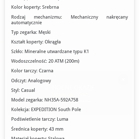
Kolor koperty: Srebrna
Rodzaj mechanizmu: Mechaniczny nakręcany
automatycznie
Typ zegarka: Męski
Kształt koperty: Okrągła
Szkło: Mineralne utwardzane typu K1
Wodoszczelność: 20 ATM (200m)
Kolor tarczy: Czarna
×
Odczyt: Analogowy
🌛 NOCNE OKAZJE
Styl: Casual
Zegarki od - 15%*
Model zegarka: NH35A-592A758
Do końca promocji: 3h 50m 55s
Kolekcja: EXPEDITION South Pole
Podświetlenie tarczy: Luma
Średnica koperty: 43 mm
Materiał koperty: Stalowa