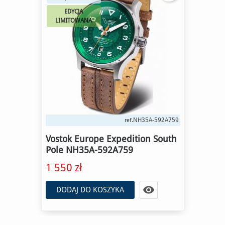
EDYCJA
LIMITOWANA
NH35A-592A759
ref.
Vostok Europe Expedition South
Pole NH35A-592A759
1 550 zł

DODAJ DO KOSZYKA