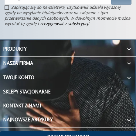
Zapisując się do newslettera, użytkownik udziela wyraźnej
zgody na wysyłanie biuletynów oraz na związane z tym
przetwarzanie danych osobowych. W dowolnym momencie można
wycofać tę zgodę i
zrezygnować z subskrypcji

PRODUKTY

NASZA FIRMA

TWOJE KONTO
SKLEPY STACJONARNE
KONTAKT Z NAMI
keyboard_arrow_down
NAJNOWSZE ARTYKUŁY