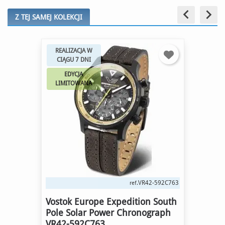
keyboard_arrow_left
keyboard_arrow_right
Z TEJ SAMEJ KOLEKCJI
REALIZACJA W
CIĄGU 7 DNI
EDYCJA
LIMITOWANA
VR42-592C763
ref.
Vostok Europe Expedition South
Pole Solar Power Chronograph
VR42-592C763