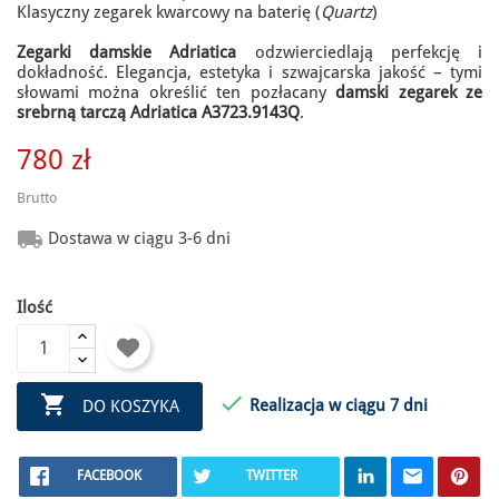
Klasyczny zegarek kwarcowy na baterię (
Quartz
)
Zegarki damskie Adriatica
odzwierciedlają perfekcję i
dokładność. Elegancja, estetyka i szwajcarska jakość – tymi
słowami można określić ten pozłacany
damski zegarek ze
srebrną tarczą Adriatica A3723.9143Q
.
780 zł
Brutto

Dostawa w ciągu 3-6 dni
Ilość


Realizacja w ciągu 7 dni
DO KOSZYKA
FACEBOOK
TWITTER