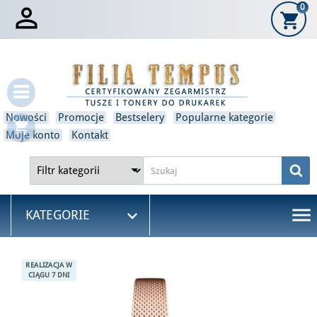

0
shopping_cart
×
Zaloguj się
Musisz być zalogowany, aby zapisać produkty na swojej
liście życzeń.
Nowości
Promocje
Bestselery
Popularne kategorie
shopping_cart
Anulować
Zaloguj się
Moje konto
Kontakt
menu

KATEGORIE
REALIZACJA W
CIĄGU 7 DNI