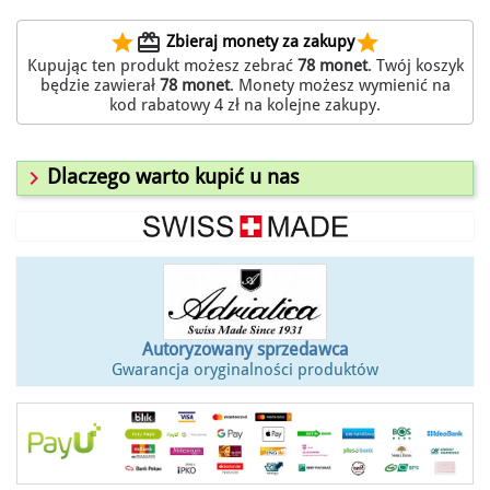
star
redeem
star
Zbieraj monety za zakupy
Kupując ten produkt możesz zebrać
78
monet
. Twój koszyk
będzie zawierał
78
monet
. Monety możesz wymienić na
kod rabatowy
4 zł
na kolejne zakupy.

Dlaczego warto kupić u nas
Autoryzowany sprzedawca
Gwarancja oryginalności produktów