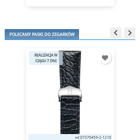
keyboard_arrow_left
keyboard_arrow_right
POLECAMY PASKI DO ZEGARKÓW
REALIZACJA W
CIĄGU 7 DNI
07370459-2-1210
ref.