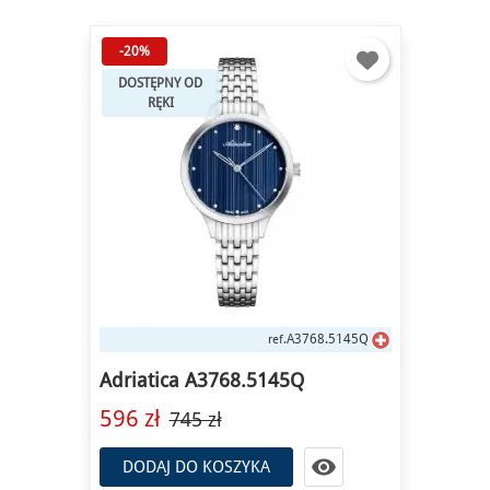
-20%
DOSTĘPNY OD
RĘKI
A3768.5145Q
ref.
Adriatica A3768.5145Q
596 zł
745 zł

DODAJ DO KOSZYKA