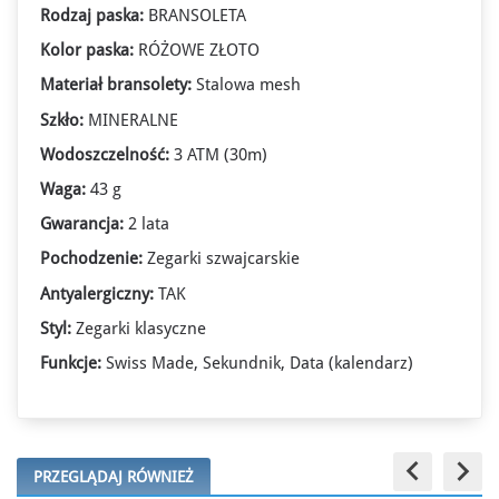
Rodzaj paska:
BRANSOLETA
Kolor paska:
RÓŻOWE ZŁOTO
Materiał bransolety:
Stalowa mesh
Szkło:
MINERALNE
Wodoszczelność:
3 ATM (30m)
Waga:
43 g
Gwarancja:
2 lata
Pochodzenie:
Zegarki szwajcarskie
Antyalergiczny:
TAK
Styl:
Zegarki klasyczne
Funkcje:
Swiss Made, Sekundnik, Data (kalendarz)
keyboard_arrow_left
keyboard_arrow_right
PRZEGLĄDAJ RÓWNIEŻ