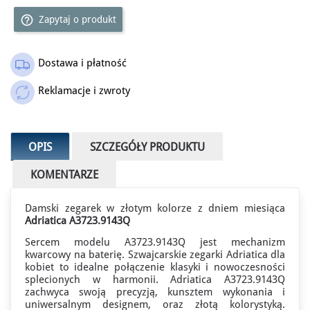
help_outline
Zapytaj o produkt
Dostawa i płatność
Reklamacje i zwroty
OPIS
SZCZEGÓŁY PRODUKTU
KOMENTARZE
Damski zegarek w złotym kolorze
z dniem miesiąca
Adriatica A3723.9143Q
Sercem modelu A3723.9143Q jest mechanizm
kwarcowy na baterię.
Szwajcarskie zegarki Adriatica
dla
kobiet to idealne połączenie klasyki i nowoczesności
splecionych w harmonii. Adriatica A3723.9143Q
zachwyca swoją precyzją, kunsztem wykonania i
uniwersalnym designem, oraz złotą kolorystyką.