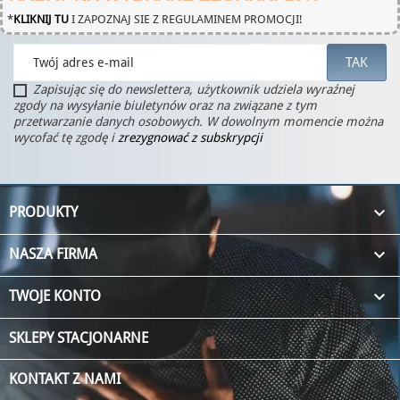
*
KLIKNIJ TU
I ZAPOZNAJ SIE Z REGULAMINEM PROMOCJI!
Zapisując się do newslettera, użytkownik udziela wyraźnej
zgody na wysyłanie biuletynów oraz na związane z tym
przetwarzanie danych osobowych. W dowolnym momencie można
wycofać tę zgodę i
zrezygnować z subskrypcji

PRODUKTY

NASZA FIRMA

TWOJE KONTO
SKLEPY STACJONARNE
KONTAKT Z NAMI