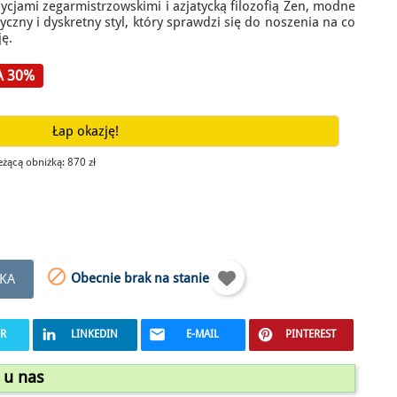
ycjami zegarmistrzowskimi i azjatycką filozofią Zen, modne
czny i dyskretny styl, który sprawdzi się do noszenia na co
ję.
A 30%
Łap okazję!
ieżącą obniżką:
870 zł

Obecnie brak na stanie
KA
ER
LINKEDIN
E-MAIL
PINTEREST
 u nas