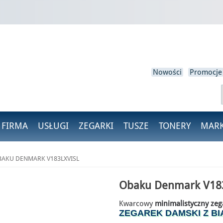
loguj się
isz być zalogowany, aby zapisać produkty na swojej liście życzeń.
Nowości
Promocje
Anulować
Zaloguj się
 FIRMA
USŁUGI
ZEGARKI
TUSZE
TONERY
MARK
AKU DENMARK V183LXVISL
Obaku Denmark V18
Kwarcowy
minimalistyczny zeg
ZEGAREK DAMSKI Z BI