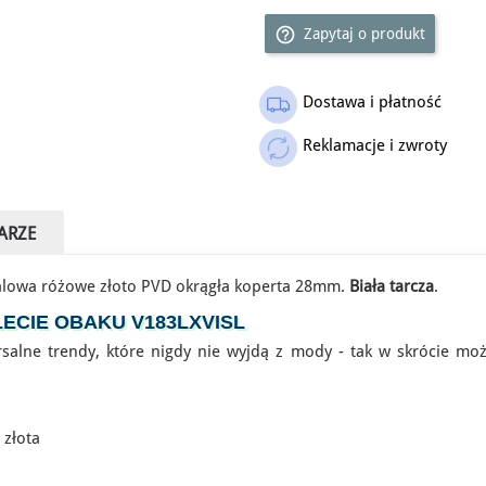
help_outline
Zapytaj o produkt
Dostawa i płatność
Outlet
Reklamacje i zwroty
ARZE
alowa różowe złoto PVD okrągła koperta 28mm.
Biała tarcza
.
ECIE OBAKU V183LXVISL
salne trendy, które nigdy nie wyjdą z mody - tak w skrócie możn
 złota