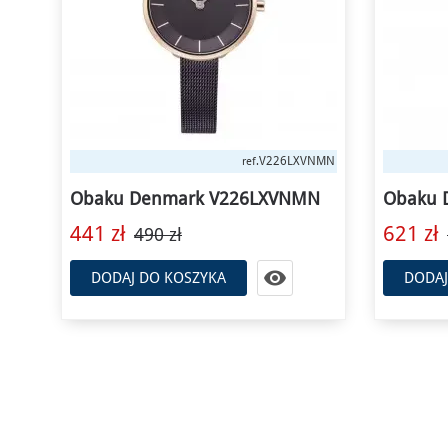
Outl
NMN
V206LRVJMJ
ref.
N
Obaku Denmark V206LRVJMJ
Obaku 
621 zł
690 zł
462 zł

DODAJ DO KOSZYKA
DODAJ