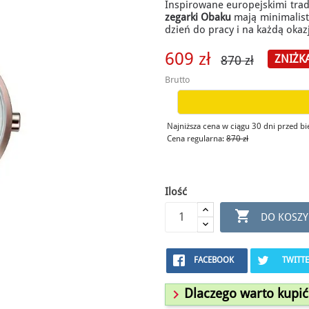
Inspirowane europejskimi trad
zegarki Obaku
mają minimalisty
dzień do pracy i na każdą okaz
609 zł
ZNIŻK
870 zł
Brutto
Najniższa cena w ciągu 30 dni przed b
Cena regularna:
870 zł
Ilość

DO KOSZY
FACEBOOK
TWITT

Dlaczego warto kupić