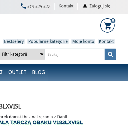


Kontakt
Zaloguj się
513 545 547
×
0
shopping_cart
Bestselery
Popularne kategorie
Moje konto
Kontakt
I
OUTLET
BLOG
3LXVISL
arek damski
bez nakręcania z Danii
AŁĄ TARCZĄ OBAKU V183LXVISL