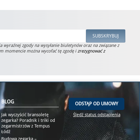
la wyraźnej zgody na wysyłanie biuletynów oraz na związane z
ym momencie można wycofać tę zgodę i
zrezygnować z
BLOG
ODSTĄP OD UMOWY
Jak wyczyścić bransoletę
Śledź status odstąpienia
zegarka? Poradnik i triki od
zegarmistrzów z Tempus
Łódź
Budowa zegarka –