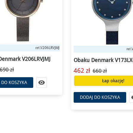
et
Outlet
V173LXCLML
ref.
ref.
Denmark V173LXCLML
Obaku Denmark V158LE
392 zł
660 zł
560 zł
Łap okazję!
Łap okazję!

 DO KOSZYKA
DODAJ DO KOSZYKA