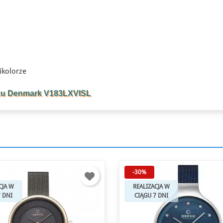
ikolorze
aku Denmark V183LXVISL
-30%
CJA W
REALIZACJA W
7 DNI
CIĄGU 7 DNI