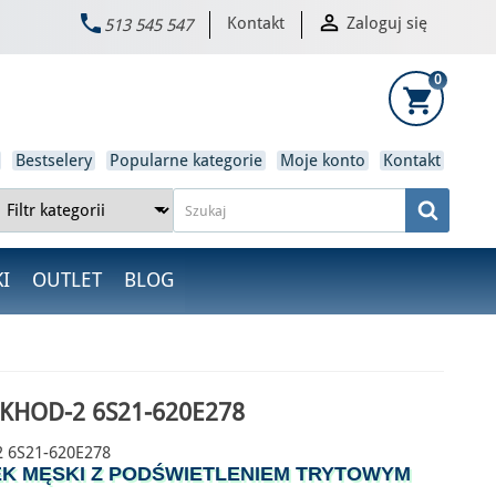


Kontakt
Zaloguj się
513 545 547
×
0
shopping_cart
Bestselery
Popularne kategorie
Moje konto
Kontakt
I
OUTLET
BLOG
OKHOD-2 6S21-620E278
6S21-620E278
K MĘSKI Z PODŚWIETLENIEM TRYTOWYM