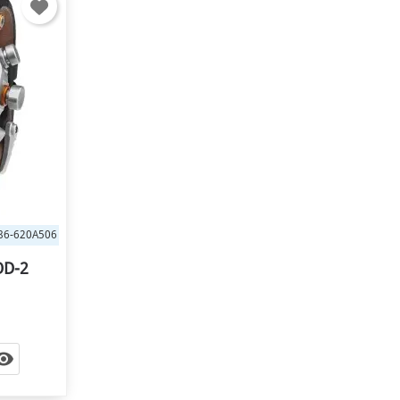
86-620A506
OD-2
