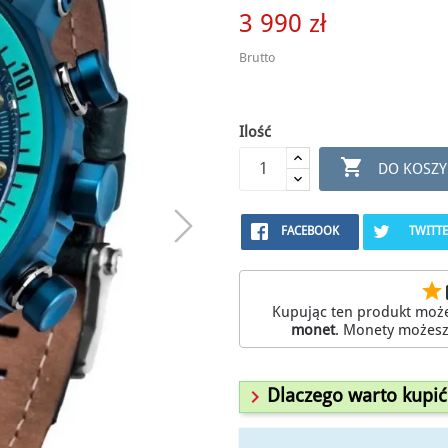
3 990 zł
Brutto
Ilość

DO KOSZY
FACEBOOK
TWITT
star
r
Kupując ten produkt moż
monet
. Monety możes

Dlaczego warto kupić