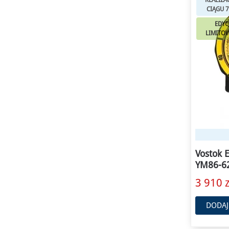
REALIZA
CIĄGU 7
EDYC
LIMITO
Vostok
YM86-6
3 910 z
DODAJ