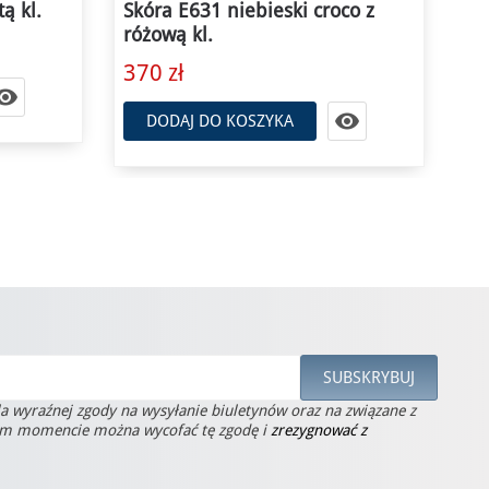
co z
Skóra A634 niebieski croco z
Ny
białym p. błyszcząca kl.
śr
370 zł
80


DODAJ DO KOSZYKA
la wyraźnej zgody na wysyłanie biuletynów oraz na związane z
ym momencie można wycofać tę zgodę i
zrezygnować z