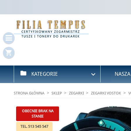
Za
Mus
shopping_cart
folder

KATEGORIE
NASZA
STRONA GŁÓWNA
SKLEP
ZEGARKI
ZEGARKI VOSTOK
V
OBECNIE BRAK NA
STANIE
TEL. 513 545 547