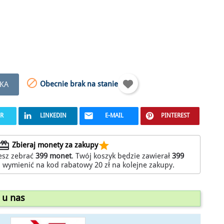

Obecnie brak na stanie
KA
ER
LINKEDIN
E-MAIL
PINTEREST
edeem
star
Zbieraj monety za zakupy
esz zebrać
399
monet
. Twój koszyk będzie zawierał
399
z wymienić na kod rabatowy
20 zł
na kolejne zakupy.
 u nas