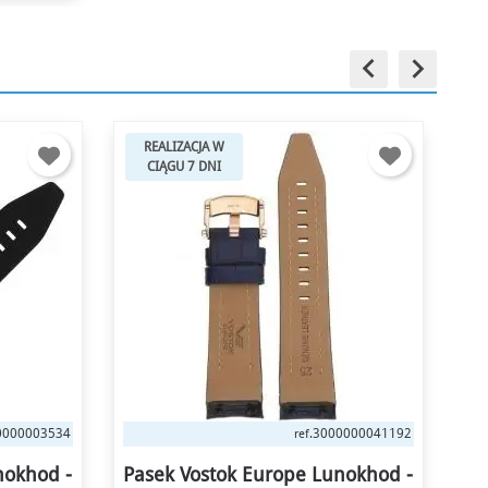
keyboard_arrow_left
keyboard_arrow_right
REALIZACJA W
CIĄGU 7 DNI
0000041192
3000000041215
ref.
nokhod -
Pasek Vostok Europe Lunokhod -
Pa