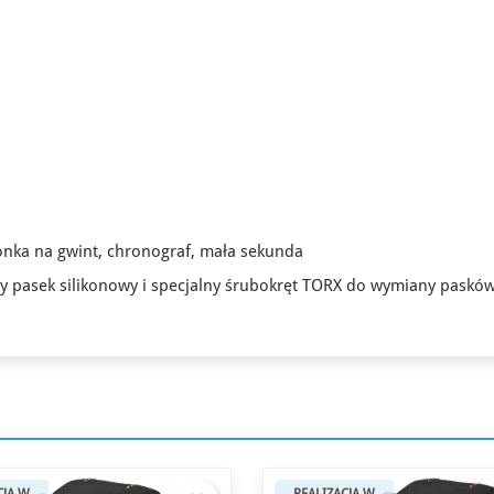
ronka na gwint, chronograf, mała sekunda
🌛 NOCNE OKAZJE
y pasek silikonowy i specjalny śrubokręt TORX do wymiany paskó
Zegarki od - 15%*
Do końca promocji: 3h 12m 56s