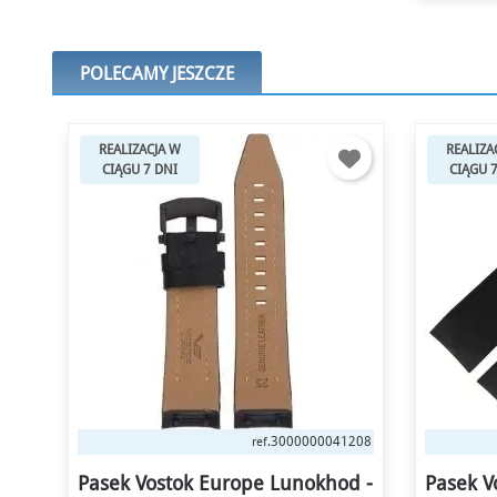
POLECAMY JESZCZE
REALIZACJA W
REALIZA
CIĄGU 7 DNI
CIĄGU 
1208
3000000003527
ref.
d -
Pasek Vostok Europe Lunokhod -
Pasek V