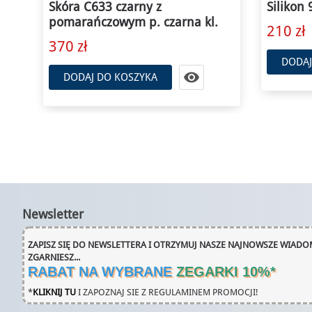
Silikon 9209 czarny z różową kl.
Silikon 
210 zł
210 zł

DODAJ DO KOSZYKA
DODAJ
Newsletter
ZAPISZ SIĘ DO NEWSLETTERA I OTRZYMUJ NASZE NAJNOWSZE WIADOM
ZGARNIESZ...
RABAT NA WYBRANE
ZEGARKI 10%
*
*
KLIKNIJ TU
I ZAPOZNAJ SIE Z REGULAMINEM PROMOCJI!