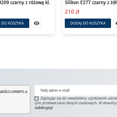
E277 czarny z żółtą kl.
Skóra E631 niebieski cro
różową kl.
370 zł

 DO KOSZYKA
DODAJ DO KOSZYKA
OŚCI I OFERTY, A
Zapisując się do newslettera, użytkownik udzie
tym przetwarzanie danych osobowych. W dowoln
subskrypcji