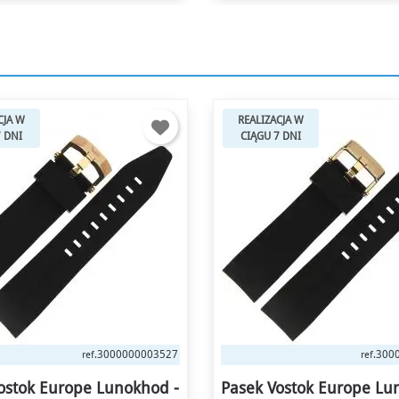
CJA W
REALIZACJA W
7 DNI
CIĄGU 7 DNI
3000000003534
300
ref.
ref.
ostok Europe Lunokhod -
Pasek Vostok Europe Lu