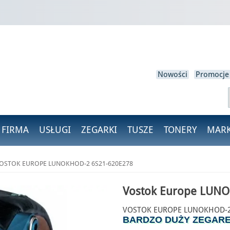
loguj się
isz być zalogowany, aby zapisać produkty na swojej liście życzeń.
Nowości
Promocje
Anulować
Zaloguj się
 FIRMA
USŁUGI
ZEGARKI
TUSZE
TONERY
MARK
OSTOK EUROPE LUNOKHOD-2 6S21-620E278
Vostok Europe LUN
VOSTOK EUROPE LUNOKHOD-2 
BARDZO DUŻY ZEGARE