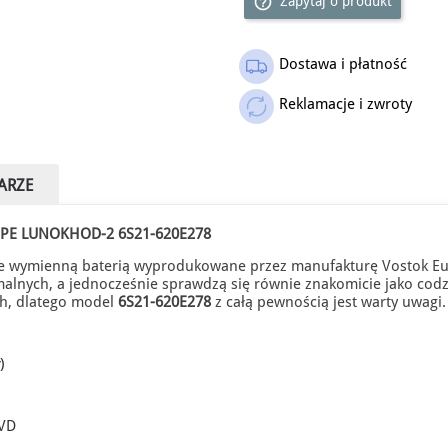
help_outline
Zapytaj o produkt
Dostawa i płatność
Reklamacje i zwroty
ARZE
PE LUNOKHOD-2 6S21-620E278
wymienną baterią wyprodukowane przez manufakturę Vostok Euro
malnych, a jednocześnie sprawdzą się równie znakomicie jako codz
ch, dlatego model
6S21-620E278
z całą pewnością jest warty uwagi
)
PVD