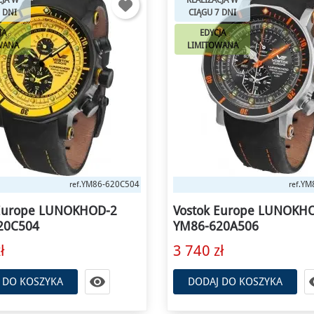
CJA W
REALIZACJA W
 DNI
CIĄGU 7 DNI
JA
EDYCJA
WANA
LIMITOWANA
YM86-620C504
YM
ref.
ref.
 Europe LUNOKHOD-2
Vostok Europe LUNOKH
20C504
YM86-620A506
ł
3 740 zł

 DO KOSZYKA
DODAJ DO KOSZYKA