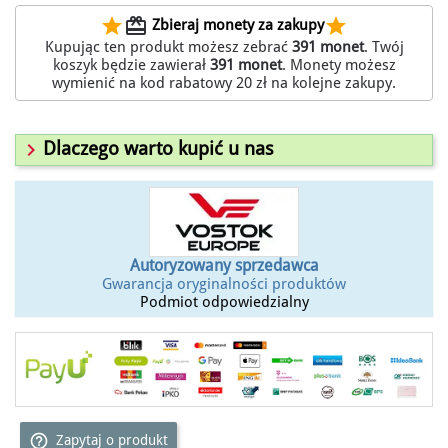
star
redeem
star
Zbieraj monety za zakupy
Kupując ten produkt możesz zebrać
391
monet
. Twój
koszyk będzie zawierał
391
monet
. Monety możesz
wymienić na kod rabatowy
20 zł
na kolejne zakupy.

Dlaczego warto kupić u nas
Autoryzowany sprzedawca
Gwarancja oryginalności produktów
Podmiot odpowiedzialny
help_outline
Zapytaj o produkt