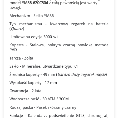
model
YM86-620C504
z całą pewnością jest warty
uwagi.
Mechanizm - Seiko YM86
Typ mechanizmu - Kwarcowy zegarek na baterie
(
Quartz
)
Limitowana edycja 3000 szt.
Koperta - Stalowa, pokryta czarną powłoką metodą
×
PVD
🌛 NOCNE OKAZJE
Tarcza - Żółta
Zegarki od - 15%*
Szkło - Mineralne, utwardzane typu K1
Do końca promocji: 7h 35m 26s
Średnica koperty - 49 mm (
bardzo
duży zegarek męski
)
Wysokość koperty - 17 mm
Gwarancja - 2 lata
Wodoszczelność - 30 ATM / 300M
Rodzaj paska - Pasek skórzany czarny
Funkcje - Kalendarz, podświetlenie GTLS, chronograf,