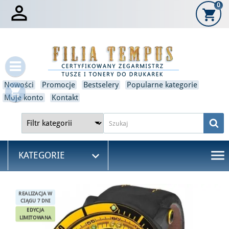

0
shopping_cart
×
Zaloguj się
Musisz być zalogowany, aby zapisać produkty na swojej
liście życzeń.
Nowości
Promocje
Bestselery
Popularne kategorie
shopping_cart
Anulować
Zaloguj się
Moje konto
Kontakt
menu

KATEGORIE
REALIZACJA W
CIĄGU 7 DNI
EDYCJA
LIMITOWANA