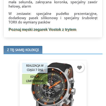
mała sekunda, zakręcana koronka, specjalny zawór
helowy, alarm
W zestawie: specjalne pudełko prezentacyjne,
dodatkowy pasek silikonowy i specjalny śrubokręt
TORX do wymiany pasków
Poznaj męski zegarek Vostok z trytem
Z TEJ SAMEJ KOLEKCJI
REALIZACJA W
CIĄGU 7 DNI
EDYCJA
LIMITOWANA