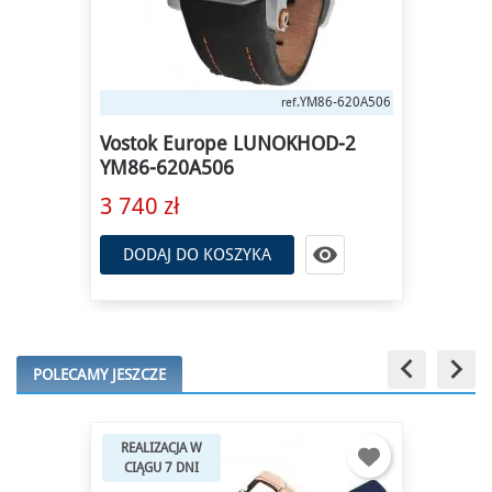
YM86-620A506
ref.
Vostok Europe LUNOKHOD-2
YM86-620A506
3 740 zł

DODAJ DO KOSZYKA
keyboard_arrow_left
keyboard_arrow_right
POLECAMY JESZCZE
REALIZACJA W
CIĄGU 7 DNI