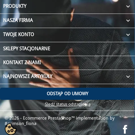

PRODUKTY

NASZA FIRMA

TWOJE KONTO
SKLEPY STACJONARNE
KONTAKT Z NAMI
keyboard_arrow_down
NAJNOWSZE ARTYKUŁY
ODSTĄP OD UMOWY
Śledź status odstąpienia
© 2026 - Ecommerce PrestaShop™
implementation by
#crimson_fiona