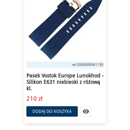
3000000041130
ref.
Pasek Vostok Europe Lunokhod -
Silikon E631 niebieski z różową
kl.
210 zł

DODAJ DO KOSZYKA