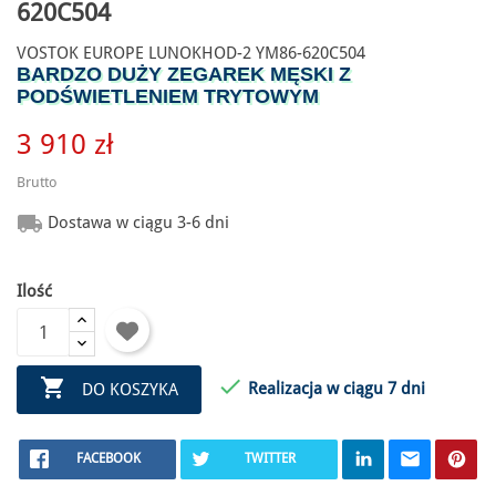
620C504
VOSTOK EUROPE LUNOKHOD-2 YM86-620C504
BARDZO DUŻY ZEGAREK MĘSKI Z
PODŚWIETLENIEM TRYTOWYM
3 910 zł
Brutto

Dostawa w ciągu 3-6 dni
Ilość


Realizacja w ciągu 7 dni
DO KOSZYKA
FACEBOOK
TWITTER