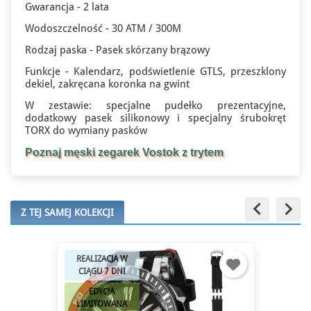
Gwarancja - 2 lata
Wodoszczelność - 30 ATM / 300M
Rodzaj paska - Pasek skórzany brązowy
Funkcje - Kalendarz, podświetlenie GTLS, przeszklony
dekiel, zakręcana koronka na gwint
W zestawie: specjalne pudełko prezentacyjne,
dodatkowy pasek silikonowy i specjalny śrubokręt
TORX do wymiany pasków
Poznaj męski zegarek Vostok z trytem
keyboard_arrow_left
keyboard_arrow_right
Z TEJ SAMEJ KOLEKCJI
REALIZACJA W
CIĄGU 7 DNI
EDYCJA
LIMITOWANA