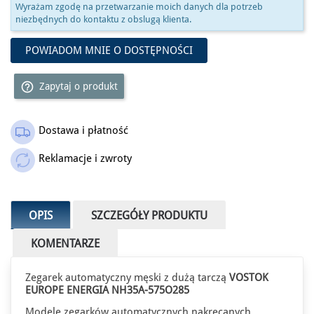
Wyrażam zgodę na przetwarzanie moich danych dla potrzeb
niezbędnych do kontaktu z obslugą klienta.
POWIADOM MNIE O DOSTĘPNOŚCI
help_outline
Zapytaj o produkt
Dostawa i płatność
Reklamacje i zwroty
OPIS
SZCZEGÓŁY PRODUKTU
KOMENTARZE
Zegarek automatyczny męski z dużą tarczą
VOSTOK
EUROPE ENERGIA NH35A-575O285
Modele zegarków automatycznych nakręcanych