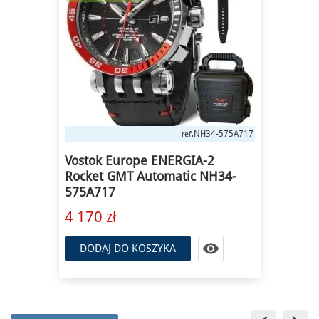
NH34-575A717
ref.
Vostok Europe ENERGIA-2
Rocket GMT Automatic NH34-
575A717
4 170 zł

DODAJ DO KOSZYKA