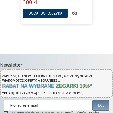
300 zł

DODAJ DO KOSZYKA
Newsletter
ZAPISZ SIĘ DO NEWSLETTERA I OTRZYMUJ NASZE NAJNOWSZE
WIADOMOŚCI I OFERTY, A ZGARNIESZ...
RABAT NA WYBRANE
ZEGARKI 10%
*
*
KLIKNIJ TU
I ZAPOZNAJ SIE Z REGULAMINEM PROMOCJI!
Zapisując się do newslettera, użytkownik udziela wyraźnej