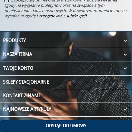
zgody na wysyłanie biuletynów oraz na związane z tym
przetwarzanie danych osobowych. W dowolnym momencie można
wycofać tę zgodę i
zrezygnować z subskrypcji

PRODUKTY

NASZA FIRMA

TWOJE KONTO
SKLEPY STACJONARNE
KONTAKT Z NAMI
keyboard_arrow_down
NAJNOWSZE ARTYKUŁY
ODSTĄP OD UMOWY