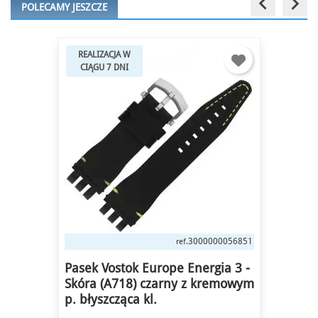
keyboard_arrow_left
keyboard_arrow_right
POLECAMY JESZCZE
REALIZACJA W
CIĄGU 7 DNI
3000000056851
ref.
Pasek Vostok Europe Energia 3 -
Skóra (A718) czarny z kremowym
p. błyszcząca kl.