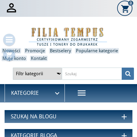

0
shopping_cart
×
Zaloguj się
Musisz być zalogowany, aby zapisać produkty na swojej liście
życzeń.
Nowości
Promocje
Bestselery
Popularne kategorie
shopping_cart
Moje konto
Kontakt
Anulować
Zaloguj się
menu

KATEGORIE
add
SZUKAJ NA BLOGU
add
KATEGORIE BLOGA