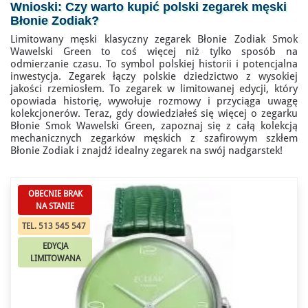
Wnioski: Czy warto kupić
polski zegarek męski
Błonie Zodiak
?
Limitowany męski klasyczny zegarek Błonie Zodiak Smok
Wawelski Green to coś więcej niż tylko sposób na
odmierzanie czasu. To symbol polskiej historii i potencjalna
inwestycja. Zegarek łączy polskie dziedzictwo z wysokiej
jakości rzemiosłem. To zegarek w limitowanej edycji, który
opowiada historię, wywołuje rozmowy i przyciąga uwagę
kolekcjonerów. Teraz, gdy dowiedziałeś się więcej o zegarku
Błonie Smok Wawelski Green, zapoznaj się z całą kolekcją
mechanicznych zegarków męskich z szafirowym szkłem
Błonie Zodiak i znajdź idealny zegarek na swój nadgarstek!
OBECNIE BRAK
NA STANIE
TEL. 513 545 547
EDYCJA
LIMITOWANA