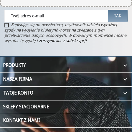
Zapisując się do newslettera, użytkownik udziela wyraźnej
zgody na wysyłanie biuletynów oraz na związane z tym
przetwarzanie danych osobowych. W dowolnym momencie można
wycofać tę zgodę i
zrezygnować z subskrypcji

PRODUKTY

NASZA FIRMA

TWOJE KONTO
SKLEPY STACJONARNE
KONTAKT Z NAMI