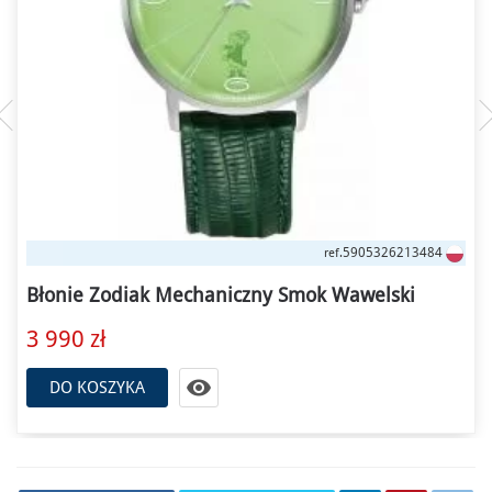
5905326213484
ref.
Błonie Zodiak Mechaniczny Smok Wawelski
3 990 zł

DO KOSZYKA