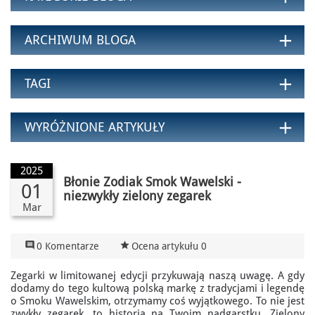
add
ARCHIWUM BLOGA
add
TAGI
add
WYRÓŻNIONE ARTYKUŁY
2025
Błonie Zodiak Smok Wawelski -
01
niezwykły zielony zegarek
Mar

star_rate
0 Komentarze
Ocena artykułu 0
Zegarki w limitowanej edycji przykuwają naszą uwagę. A gdy
dodamy do tego kultową polską markę z tradycjami i legendę
o Smoku Wawelskim, otrzymamy coś wyjątkowego. To nie jest
zwykły zegarek, to historia na Twoim nadgarstku. Zielony