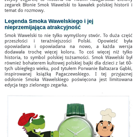
zegarek Błonie Smok Wawelski to kawałek polskiej historii i
temat do rozmowy.
Legenda Smoka Wawelskiego
i jej
nieprzemijająca atrakcyjność
Smok Wawelski to nie tylko wymyślony stwór. To duża część
przeszłości i teraźniejszości Polski. Opowieść była
opowiadana i opowiadana na nowo, a każda wersja
dodawała trochę więcej koloru. To coś więcej niż tylko
historia, to symbol polskiej tożsamości. Smok Wawelski był
również bohaterem kultowej polskiej bajki dla dzieci z lat 60-
tych ubiegłego wieku, pod tytułem Porwanie Baltazara Gąbki,
inspirowanej książką Pagaczewskiego. I tej przyjaznej
odsłonie Smoka Wawelskiego poświęcona jest limitowana
edycja tego zielonego zegarka.