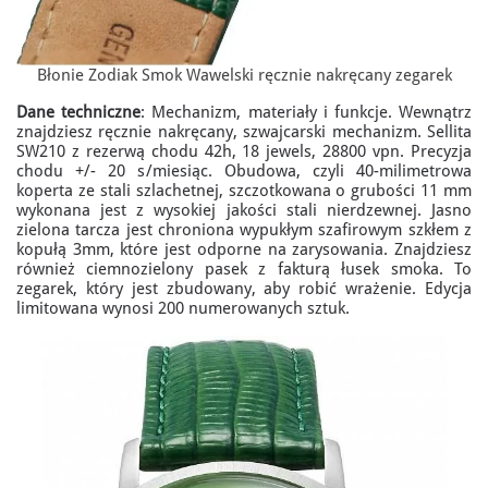
Błonie Zodiak Smok Wawelski ręcznie nakręcany zegarek
Dane techniczne
: Mechanizm, materiały i funkcje. Wewnątrz
znajdziesz ręcznie nakręcany, szwajcarski mechanizm. Sellita
SW210 z rezerwą chodu 42h, 18 jewels, 28800 vpn. Precyzja
chodu +/- 20 s/miesiąc. Obudowa, czyli 40-milimetrowa
koperta ze stali szlachetnej, szczotkowana o grubości 11 mm
wykonana jest z wysokiej jakości stali nierdzewnej. Jasno
zielona tarcza jest chroniona wypukłym szafirowym szkłem z
kopułą 3mm, które jest odporne na zarysowania. Znajdziesz
również ciemnozielony pasek z fakturą łusek smoka. To
zegarek, który jest zbudowany, aby robić wrażenie. Edycja
limitowana wynosi 200 numerowanych sztuk.