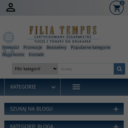

0
shopping_cart
×
Zaloguj się
Musisz być zalogowany, aby zapisać produkty na swojej liście
życzeń.
Nowości
Promocje
Bestselery
Popularne kategorie
shopping_cart
Moje konto
Kontakt
Anulować
Zaloguj się
menu

KATEGORIE
add
SZUKAJ NA BLOGU
add
KATEGORIE BLOGA