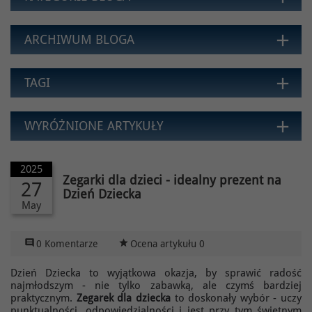
add
ARCHIWUM BLOGA
add
TAGI
add
WYRÓŻNIONE ARTYKUŁY
2025
Zegarki dla dzieci - idealny prezent na
27
Dzień Dziecka
May

star_rate
0 Komentarze
Ocena artykułu 0
Dzień Dziecka to wyjątkowa okazja, by sprawić radość
najmłodszym - nie tylko zabawką, ale czymś bardziej
praktycznym.
Zegarek dla dziecka
to doskonały wybór - uczy
punktualności, odpowiedzialności i jest przy tym świetnym