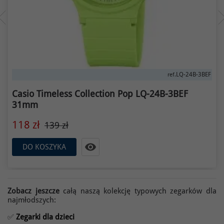
LQ-24B-3BEF
ref.
Casio Timeless Collection Pop LQ-24B-3BEF
31mm
118 zł
139 zł

DO KOSZYKA
Zobacz jeszcze
całą naszą kolekcję typowych zegarków dla
najmłodszych:
✅
Zegarki dla dzieci