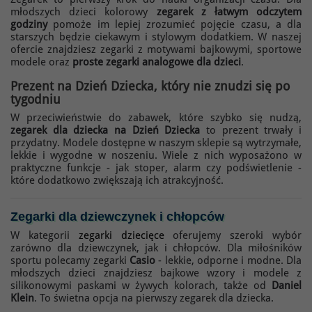
młodszych dzieci kolorowy
zegarek z łatwym odczytem
godziny
pomoże im lepiej zrozumieć pojęcie czasu, a dla
starszych będzie ciekawym i stylowym dodatkiem. W naszej
ofercie znajdziesz zegarki z motywami bajkowymi, sportowe
modele oraz
proste zegarki analogowe dla dzieci
.
Prezent na Dzień Dziecka
, który nie znudzi się po
tygodniu
W przeciwieństwie do zabawek, które szybko się nudzą,
zegarek dla dziecka na Dzień Dziecka
to prezent trwały i
przydatny. Modele dostępne w naszym sklepie są wytrzymałe,
lekkie i wygodne w noszeniu. Wiele z nich wyposażono w
praktyczne funkcje - jak stoper, alarm czy podświetlenie -
które dodatkowo zwiększają ich atrakcyjność.
Zegarki dla dziewczynek i chłopców
W kategorii
zegarki dziecięce
oferujemy szeroki wybór
zarówno dla dziewczynek, jak i chłopców. Dla miłośników
sportu polecamy zegarki
Casio
- lekkie, odporne i modne. Dla
młodszych dzieci znajdziesz bajkowe wzory i modele z
silikonowymi paskami w żywych kolorach, także od
Daniel
Klein
. To świetna opcja na pierwszy zegarek dla dziecka.