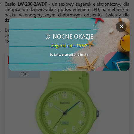
Casio LW-200-2AVDF
- unisexowy zegarek elektroniczny, dla
chłopca lub dziewczynki z podświetleniem LED, na niebieskim
pasku w energetycznym chabrowym odcieniu, świetny
dla
dziesięciolatka
.
×
Daniel Klein DK 1.13020-2
- modny i przystępny cenowo
🌛 NOCNE OKAZJE
zegarek z subtelną stylistyką - doskonały jako pierwszy
"poważny" czasomierz.
Zegarki od - 15%*
Do końca promocji: 3h 35m 54s
-15%
DOSTĘPNY OD
RĘKI