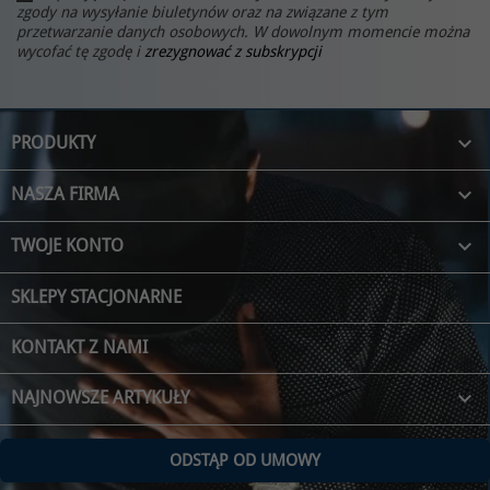
zgody na wysyłanie biuletynów oraz na związane z tym
przetwarzanie danych osobowych. W dowolnym momencie można
wycofać tę zgodę i
zrezygnować z subskrypcji

PRODUKTY

NASZA FIRMA

TWOJE KONTO
SKLEPY STACJONARNE
KONTAKT Z NAMI
keyboard_arrow_down
NAJNOWSZE ARTYKUŁY
ODSTĄP OD UMOWY