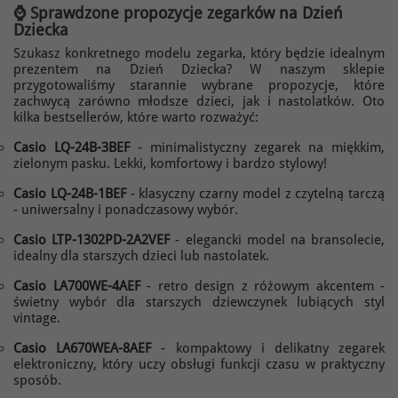
⌚ Sprawdzone propozycje
zegarków na Dzień
Dziecka
Szukasz konkretnego modelu zegarka, który będzie idealnym
prezentem na Dzień Dziecka? W naszym sklepie
przygotowaliśmy starannie wybrane propozycje, które
zachwycą zarówno młodsze dzieci, jak i nastolatków. Oto
kilka bestsellerów, które warto rozważyć:
Casio LQ-24B-3BEF
- minimalistyczny zegarek na miękkim,
zielonym pasku. Lekki, komfortowy i bardzo stylowy!
Casio LQ-24B-1BEF
- klasyczny czarny model z czytelną tarczą
- uniwersalny i ponadczasowy wybór.
Casio LTP-1302PD-2A2VEF
- elegancki model na bransolecie,
idealny dla starszych dzieci lub nastolatek.
Casio LA700WE-4AEF
- retro design z różowym akcentem -
świetny wybór dla starszych dziewczynek lubiących styl
vintage.
Casio LA670WEA-8AEF
- kompaktowy i delikatny zegarek
elektroniczny, który uczy obsługi funkcji czasu w praktyczny
sposób.