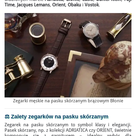
Time
,
Jacques Lemans
,
Orient
,
Obaku
i
Vostok
.
Zegarki męskie na pasku skórzanym brązowym Błonie
⚖️ Zalety
zegarków na pasku skórzanym
Zegarek na pasku skórzanym to symbol klasy i elegancji.
Pasek skórzany, np. z kolekcji ADRIATICA czy ORIENT, świetnie
komponuje się z garniturem – idealny wybór dla