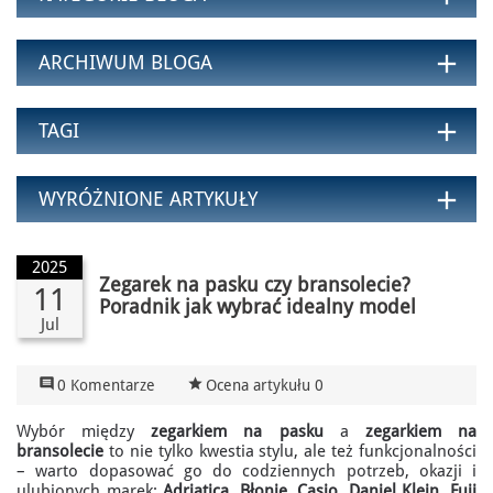
add
ARCHIWUM BLOGA
add
TAGI
add
WYRÓŻNIONE ARTYKUŁY
2025
Zegarek na pasku czy bransolecie?
11
Poradnik jak wybrać idealny model
Jul

star_rate
0 Komentarze
Ocena artykułu 0
Wybór między
zegarkiem na pasku
a
zegarkiem na
bransolecie
to nie tylko kwestia stylu, ale też funkcjonalności
– warto dopasować go do codziennych potrzeb, okazji i
ulubionych marek:
Adriatica
,
Błonie
,
Casio
,
Daniel Klein
,
Fuji