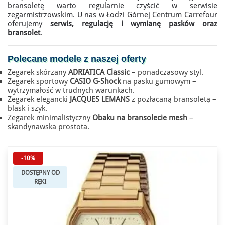
bransoletę warto regularnie czyścić w serwisie
zegarmistrzowskim. U nas w Łodzi Górnej Centrum Carrefour
oferujemy
serwis, regulację i wymianę pasków oraz
bransolet
.
Polecane modele
z naszej oferty
Zegarek skórzany
ADRIATICA Classic
– ponadczasowy styl.
Zegarek sportowy
CASIO G-Shock
na pasku gumowym –
wytrzymałość w trudnych warunkach.
Zegarek elegancki
JACQUES LEMANS
z pozłacaną bransoletą –
blask i szyk.
Zegarek minimalistyczny
Obaku na bransolecie mesh
–
skandynawska prostota.
-10%
DOSTĘPNY OD
RĘKI