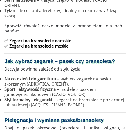
Stal nierdzewna
– klasyka, często w modelach CASIO i
ORIENT.
Tytan
– lekki i antyalergiczny, idealny dla osób z wrażliwą
skórą.
Sprawdź również nasze modele z bransoletami dla pań i
panów:
✅
Zegarki na bransolecie damskie
✅
Zegarki na bransolecie męskie
Jak wybrać zegarek
– pasek czy bransoleta?
Decyzja powinna zależeć od stylu życia:
Na co dzień i do garnituru
– wybierz zegarek na pasku
skórzanym (ADRIATICA, ORIENT).
Sport i aktywność fizyczna
– modele z paskiem
gumowym/silikonowym (CASIO, VOSTOK).
Styl formalny i elegancki
– zegarek na bransolecie pozłacanej
lub stalowej (JACQUES LEMANS, BŁONIE).
Pielęgnacja i
wymiana paska
/bransolety
Dbaj o pasek okresowo (przecieraj i unikaj wilgoci), a