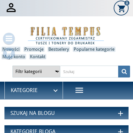

0
shopping_cart
×
Zaloguj się
Musisz być zalogowany, aby zapisać produkty na swojej liście
życzeń.
Nowości
Promocje
Bestselery
Popularne kategorie
shopping_cart
Moje konto
Kontakt
Anulować
Zaloguj się
menu

KATEGORIE
add
SZUKAJ NA BLOGU
add
KATEGORIE BLOGA