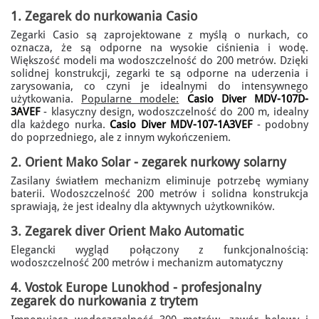
1.
Zegarek do nurkowania Casio
Zegarki Casio są zaprojektowane z myślą o nurkach, co
oznacza, że są odporne na wysokie ciśnienia i wodę.
Większość modeli ma wodoszczelność do 200 metrów. Dzięki
solidnej konstrukcji, zegarki te są odporne na uderzenia i
zarysowania, co czyni je idealnymi do intensywnego
użytkowania.
Popularne modele:
Casio Diver MDV-107D-
3AVEF
- klasyczny design, wodoszczelność do 200 m, idealny
dla każdego nurka.
Casio Diver MDV-107-1A3VEF
- podobny
do poprzedniego, ale z innym wykończeniem.
2.
Orient Mako Solar
- zegarek nurkowy solarny
Zasilany światłem mechanizm eliminuje potrzebę wymiany
baterii. Wodoszczelność 200 metrów i solidna konstrukcja
sprawiają, że jest idealny dla aktywnych użytkowników.
3. Zegarek diver
Orient Mako Automatic
Elegancki wygląd połączony z funkcjonalnością:
wodoszczelność 200 metrów i mechanizm automatyczny
4.
Vostok Europe Lunokhod
- profesjonalny
zegarek do nurkowania z trytem