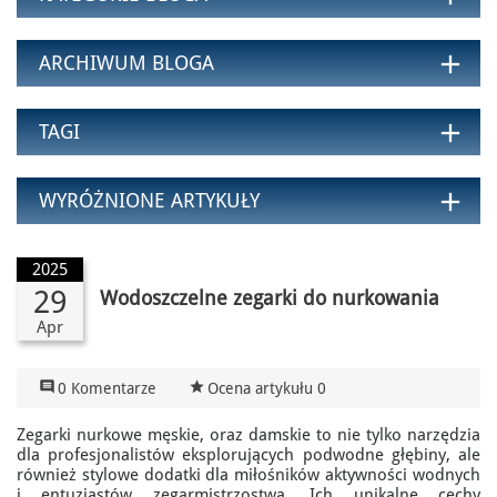
add
ARCHIWUM BLOGA
add
TAGI
add
WYRÓŻNIONE ARTYKUŁY
2025
29
Wodoszczelne zegarki do nurkowania
Apr

star_rate
0 Komentarze
Ocena artykułu 0
Zegarki nurkowe męskie, oraz damskie to nie tylko narzędzia
dla profesjonalistów eksplorujących podwodne głębiny, ale
również stylowe dodatki dla miłośników aktywności wodnych
i entuzjastów zegarmistrzostwa. Ich unikalne cechy