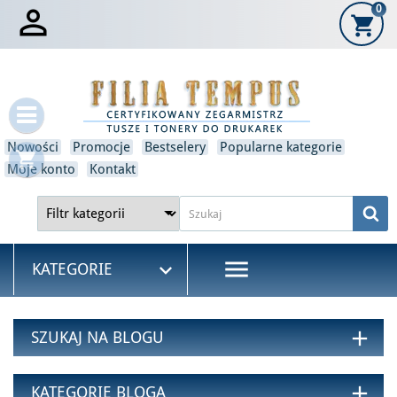

0
shopping_cart
×
Zaloguj się
Musisz być zalogowany, aby zapisać produkty na swojej liście
życzeń.
Nowości
Promocje
Bestselery
Popularne kategorie
shopping_cart
Moje konto
Kontakt
Anulować
Zaloguj się
menu

KATEGORIE
add
SZUKAJ NA BLOGU
add
KATEGORIE BLOGA