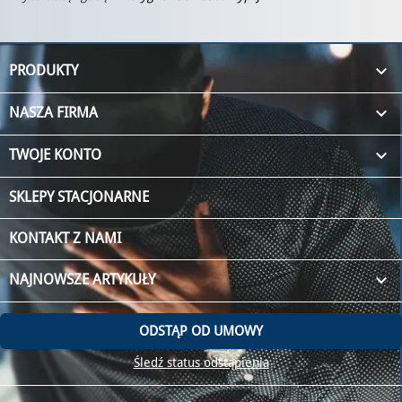

PRODUKTY

NASZA FIRMA

TWOJE KONTO
SKLEPY STACJONARNE
KONTAKT Z NAMI
keyboard_arrow_down
NAJNOWSZE ARTYKUŁY
ODSTĄP OD UMOWY
Śledź status odstąpienia