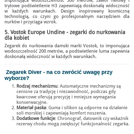
Imponująca wodoszczelność 300 metrów, zawór helowy i
trytowe podświetlenie H3 zapewniają doskonałą widoczność
w każdych warunkach. Design inspirowany kosmiczną
technologią, co czyni go profesjonalnym narzędziem dla
nurków i przyciąga wzrok.
5.
Vostok Europe Undine
- zegarki do nurkowania
dla kobiet
Zegarek do nurkowania damski marki Vostok, to imponująca
wodoszczelność 200 metrów, a podświetlenie luma zapewnia
doskonałą widoczność w każdych warunkach.
Zegarek Diver
- na co zwrócić uwagę przy
wyborze?
Rodzaj mechanizmu
: Automatyczne mechanizmy są
cenione za tradycję i niezawodność, podczas gdy
kwarcowe oferują precyzję i mniejsze wymagania
konserwacyjne.
Materiał paska
: Guma i silikon są odporne na działanie
soli morskiej i zapewniają komfort noszenia.
Dodatkowe funkcje
: Chronograf, datownik czy wskaźnik
rezerwy chodu mogą zwiększyć funkcjonalność zegarka.