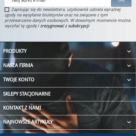
Zapisując się do newslettera, użytkownik udziela wyraźnej
zgody na wysyłanie biuletynów oraz na związane z tym
przetwarzanie danych osobowych. W dowolnym momencie można
wycofać tę zgodę i
zrezygnować z subskrypcji

PRODUKTY

NASZA FIRMA

TWOJE KONTO
SKLEPY STACJONARNE
KONTAKT Z NAMI
keyboard_arrow_down
NAJNOWSZE ARTYKUŁY