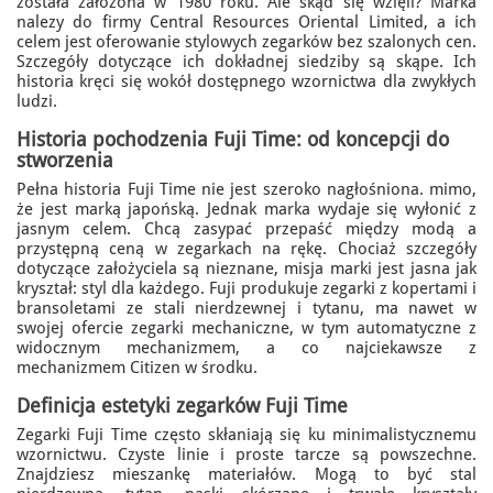
została załozona w 1980 roku. Ale skąd się wzięli? Marka
nalezy do firmy Central Resources Oriental Limited, a ich
celem jest oferowanie stylowych zegarków bez szalonych cen.
Szczegóły dotyczące ich dokładnej siedziby są skąpe. Ich
historia kręci się wokół dostępnego wzornictwa dla zwykłych
ludzi.
Historia pochodzenia Fuji Time: od koncepcji do
stworzenia
Pełna historia Fuji Time nie jest szeroko nagłośniona. mimo,
że jest marką japońską. Jednak marka wydaje się wyłonić z
jasnym celem. Chcą zasypać przepaść między modą a
przystępną ceną w zegarkach na rękę. Chociaż szczegóły
dotyczące założyciela są nieznane, misja marki jest jasna jak
kryształ: styl dla każdego. Fuji produkuje zegarki z kopertami i
bransoletami ze stali nierdzewnej i tytanu, ma nawet w
swojej ofercie zegarki mechaniczne, w tym automatyczne z
widocznym mechanizmem, a co najciekawsze z
mechanizmem Citizen w środku.
Definicja estetyki zegarków Fuji Time
Zegarki Fuji Time często skłaniają się ku minimalistycznemu
wzornictwu. Czyste linie i proste tarcze są powszechne.
Znajdziesz mieszankę materiałów. Mogą to być stal