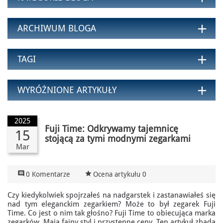
add
ARCHIWUM BLOGA
add
TAGI
add
WYRÓŻNIONE ARTYKUŁY
2025
Fuji Time: Odkrywamy tajemnicę
15
stojącą za tymi modnymi zegarkami
Mar

star_rate
0 Komentarze
Ocena artykułu 0
Czy kiedykolwiek spojrzałeś na nadgarstek i zastanawiałeś się
nad tym eleganckim zegarkiem? Może to był zegarek Fuji
Time. Co jest o nim tak głośno? Fuji Time to obiecująca marka
zegarków. Mają fajny styl i przystępne ceny. Ten artykuł zbada