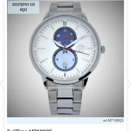
DOSTĘPNY OD
RĘKI
M7108QS
ref.