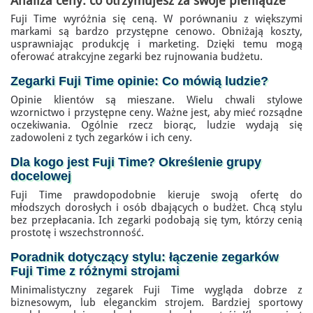
Analiza ceny: co otrzymujesz za swoje pieniądze
Fuji Time wyróżnia się ceną. W porównaniu z większymi
markami są bardzo przystępne cenowo. Obniżają koszty,
usprawniając produkcję i marketing. Dzięki temu mogą
oferować atrakcyjne zegarki bez rujnowania budżetu.
Zegarki Fuji Time opinie
: Co mówią ludzie?
Opinie klientów są mieszane. Wielu chwali stylowe
wzornictwo i przystępne ceny. Ważne jest, aby mieć rozsądne
oczekiwania. Ogólnie rzecz biorąc, ludzie wydają się
zadowoleni z tych zegarków i ich ceny.
Dla kogo jest Fuji Time? Określenie grupy
docelowej
Fuji Time prawdopodobnie kieruje swoją ofertę do
młodszych dorosłych i osób dbających o budżet. Chcą stylu
bez przepłacania. Ich zegarki podobają się tym, którzy cenią
prostotę i wszechstronność.
Poradnik dotyczący stylu: łączenie zegarków
Fuji Time z różnymi strojami
Minimalistyczny zegarek Fuji Time wygląda dobrze z
biznesowym, lub eleganckim strojem. Bardziej sportowy