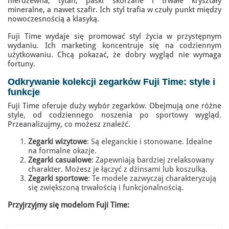
nierdzewna, tytan, paski skórzane i trwałe kryształy
mineralne, a nawet szafir. Ich styl trafia w czuły punkt między
nowoczesnością a klasyką.
Fuji Time wydaje się promować styl życia w przystępnym
wydaniu. Ich marketing koncentruje się na codziennym
użytkowaniu. Chcą pokazać, że dobry wygląd nie wymaga
fortuny.
Odkrywanie kolekcji zegarków Fuji Time: style i
funkcje
Fuji Time oferuje duży wybór zegarków. Obejmują one różne
style, od codziennego noszenia po sportowy wygląd.
Przeanalizujmy, co możesz znaleźć.
Zegarki wizytowe
: Są eleganckie i stonowane. Idealne
na formalne okazje.
Zegarki casualowe
: Zapewniają bardziej zrelaksowany
charakter. Możesz je łączyć z dżinsami lub koszulką.
Zegarki sportowe
: Te modele zazwyczaj charakteryzują
się zwiększoną trwałością i funkcjonalnością.
Przyjrzyjmy się modelom Fuji Time: