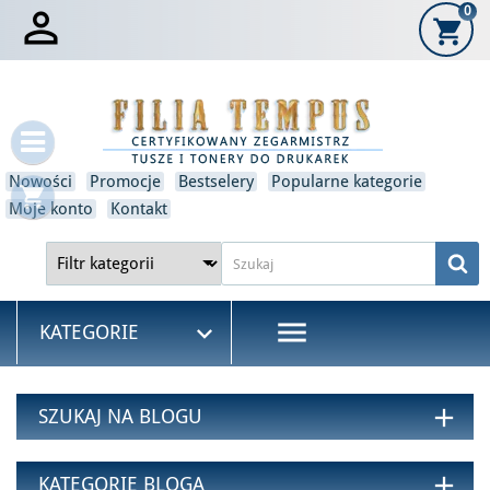

0
shopping_cart
×
Zaloguj się
Musisz być zalogowany, aby zapisać produkty na swojej liście
życzeń.
Nowości
Promocje
Bestselery
Popularne kategorie
shopping_cart
Moje konto
Kontakt
Anulować
Zaloguj się
menu

KATEGORIE
add
SZUKAJ NA BLOGU
add
KATEGORIE BLOGA