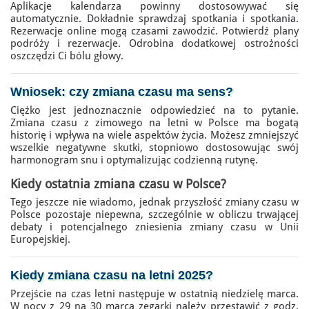
Aplikacje kalendarza powinny dostosowywać się
automatycznie. Dokładnie sprawdzaj spotkania i spotkania.
Rezerwacje online mogą czasami zawodzić. Potwierdź plany
podróży i rezerwacje. Odrobina dodatkowej ostrożności
oszczędzi Ci bólu głowy.
Wniosek:
czy zmiana czasu ma sens
?
Ciężko jest jednoznacznie odpowiedzieć na to pytanie.
Zmiana czasu z zimowego na letni w Polsce ma bogatą
historię i wpływa na wiele aspektów życia. Możesz zmniejszyć
wszelkie negatywne skutki, stopniowo dostosowując swój
harmonogram snu i optymalizując codzienną rutynę.
Kiedy ostatnia zmiana czasu w Polsce?
Tego jeszcze nie wiadomo, jednak przyszłość zmiany czasu w
Polsce pozostaje niepewna, szczególnie w obliczu trwającej
debaty i potencjalnego zniesienia zmiany czasu w Unii
Europejskiej.
Kiedy zmiana czasu na letni
2025?
Przejście na czas letni następuje w ostatnią niedzielę marca.
W nocy z 29 na 30 marca zegarki należy przestawić z godz.