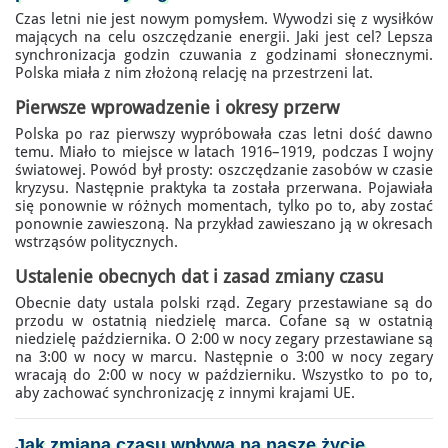
Czas letni nie jest nowym pomysłem. Wywodzi się z wysiłków
mających na celu oszczędzanie energii. Jaki jest cel? Lepsza
synchronizacja godzin czuwania z godzinami słonecznymi.
Polska miała z nim złożoną relację na przestrzeni lat.
Pierwsze wprowadzenie i okresy przerw
Polska po raz pierwszy wypróbowała czas letni dość dawno
temu. Miało to miejsce w latach 1916–1919, podczas I wojny
światowej. Powód był prosty: oszczędzanie zasobów w czasie
kryzysu. Następnie praktyka ta została przerwana. Pojawiała
się ponownie w różnych momentach, tylko po to, aby zostać
ponownie zawieszoną. Na przykład zawieszano ją w okresach
wstrząsów politycznych.
Ustalenie obecnych dat i zasad zmiany czasu
Obecnie daty ustala polski rząd. Zegary przestawiane są do
przodu w ostatnią niedzielę marca. Cofane są w ostatnią
niedzielę października. O 2:00 w nocy zegary przestawiane są
na 3:00 w nocy w marcu. Następnie o 3:00 w nocy zegary
wracają do 2:00 w nocy w październiku. Wszystko to po to,
aby zachować synchronizację z innymi krajami UE.
Jak
zmiana czasu
wpływa na nasze życie