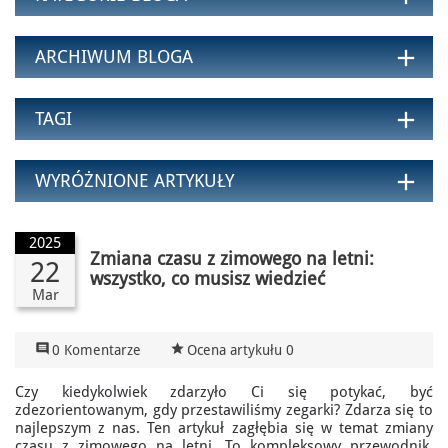
add
ARCHIWUM BLOGA
add
TAGI
add
WYRÓŻNIONE ARTYKUŁY
2025
Zmiana czasu z zimowego na letni:
22
wszystko, co musisz wiedzieć
Mar

star_rate
0 Komentarze
Ocena artykułu 0
Czy kiedykolwiek zdarzyło Ci się potykać, być
zdezorientowanym, gdy przestawiliśmy zegarki? Zdarza się to
najlepszym z nas. Ten artykuł zagłębia się w temat zmiany
czasu z zimowego na letni. To kompleksowy przewodnik,