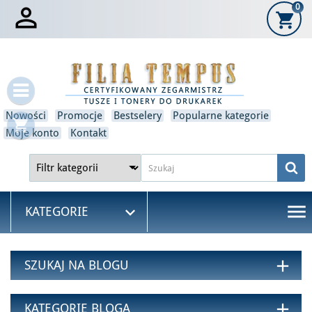

0
shopping_cart
×
Zaloguj się
Musisz być zalogowany, aby zapisać produkty na swojej
liście życzeń.
Nowości
Promocje
Bestselery
Popularne kategorie
shopping_cart
Moje konto
Kontakt
Anulować
Zaloguj się
menu

KATEGORIE
add
SZUKAJ NA BLOGU
add
KATEGORIE BLOGA