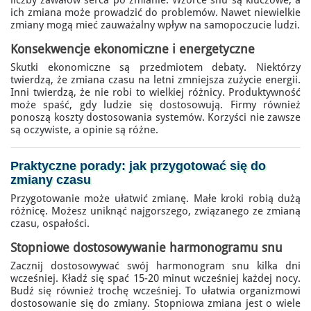
liczby zawałów serca po zmianie. Wzorce snu są kluczowe, a
ich zmiana może prowadzić do problemów. Nawet niewielkie
zmiany mogą mieć zauważalny wpływ na samopoczucie ludzi.
Konsekwencje ekonomiczne i energetyczne
Skutki ekonomiczne są przedmiotem debaty. Niektórzy
twierdzą, że zmiana czasu na letni zmniejsza zużycie energii.
Inni twierdzą, że nie robi to wielkiej różnicy. Produktywność
może spaść, gdy ludzie się dostosowują. Firmy również
ponoszą koszty dostosowania systemów. Korzyści nie zawsze
są oczywiste, a opinie są różne.
Praktyczne porady:
jak przygotować się do
zmiany czasu
Przygotowanie może ułatwić zmianę. Małe kroki robią dużą
różnicę. Możesz uniknąć najgorszego, związanego ze zmianą
czasu, ospałości.
Stopniowe dostosowywanie harmonogramu snu
Zacznij dostosowywać swój harmonogram snu kilka dni
wcześniej. Kładź się spać 15-20 minut wcześniej każdej nocy.
Budź się również trochę wcześniej. To ułatwia organizmowi
dostosowanie się do zmiany. Stopniowa zmiana jest o wiele