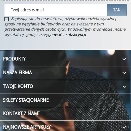
Zapisując się do newslettera, użytkownik udziela wyraźnej
zgody na wysyłanie biuletynów oraz na związane z tym
przetwarzanie danych osobowych. W dowolnym momencie można
wycofać tę zgodę i
zrezygnować z subskrypcji

PRODUKTY

NASZA FIRMA

TWOJE KONTO
SKLEPY STACJONARNE
KONTAKT Z NAMI
keyboard_arrow_down
NAJNOWSZE ARTYKUŁY