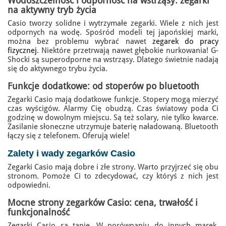
Wodoszczelność i odporność na wstrząsy: zegarki
na aktywny tryb życia
Casio tworzy solidne i wytrzymałe zegarki. Wiele z nich jest
odpornych na wodę. Spośród modeli tej japońskiej marki,
można bez problemu wybrać nawet
zegarek do pracy
fizycznej
. Niektóre przetrwają nawet głębokie nurkowania! G-
Shocki są superodporne na wstrząsy. Dlatego świetnie nadają
się do aktywnego trybu życia.
Funkcje dodatkowe: od stoperów po bluetooth
Zegarki Casio mają dodatkowe funkcje. Stopery mogą mierzyć
czas wyścigów. Alarmy Cię obudzą. Czas światowy poda Ci
godzinę w dowolnym miejscu. Są też solary, nie tylko kwarce.
Zasilanie słoneczne utrzymuje baterię naładowaną. Bluetooth
łączy się z telefonem. Oferują wiele!
Zalety i wady zegarków Casio
Zegarki Casio mają dobre i złe strony. Warto przyjrzeć się obu
stronom. Pomoże Ci to zdecydować, czy któryś z nich jest
odpowiedni.
Mocne strony zegarków Casio: cena, trwałość i
funkcjonalność
Zegarki Casio są tanie. W porównaniu do innych marek.