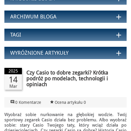
add
ARCHIWUM BLOGA
add
TAGI
add
WYRÓŻNIONE ARTYKUŁY
2025
Czy Casio to dobre zegarki? Krótka
14
podróż po modelach, technologii i
opiniach
Mar

star_rate
0 Komentarze
Ocena artykułu 0
Wyobraź sobie nurkowanie na głębokiej wodzie. Twój
sportowy zegarek Casio działa bez problemu. Albo wyobraź
sobie: stary Casio Twojego taty, który wciąż działa po
dziesięcioleciach. Czy zegarki Casio są dobre? Historia Casio