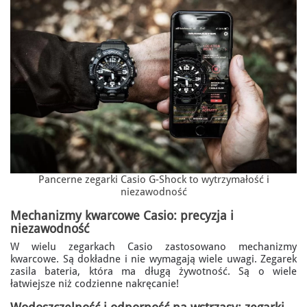
Pancerne zegarki Casio G-Shock to wytrzymałość i
niezawodność
Mechanizmy kwarcowe Casio: precyzja i
niezawodność
W wielu zegarkach Casio zastosowano mechanizmy
kwarcowe. Są dokładne i nie wymagają wiele uwagi. Zegarek
zasila bateria, która ma długą żywotność. Są o wiele
łatwiejsze niż codzienne nakręcanie!