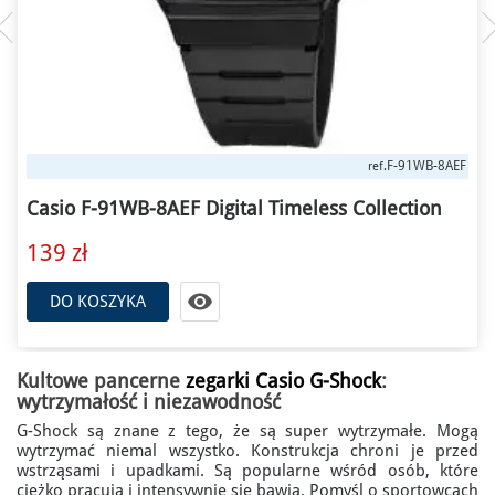
F-91WB-8AEF
ref.
Casio F-91WB-8AEF Digital Timeless Collection
139 zł

DO KOSZYKA
Kultowe pancerne
zegarki Casio G-Shock
:
wytrzymałość i niezawodność
G-Shock są znane z tego, że są super wytrzymałe. Mogą
wytrzymać niemal wszystko. Konstrukcja chroni je przed
wstrząsami i upadkami. Są popularne wśród osób, które
ciężko pracują i intensywnie się bawią. Pomyśl o sportowcach