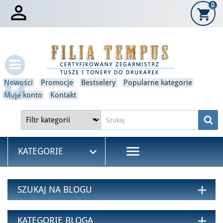

0
shopping_cart
×
Zaloguj się
Musisz być zalogowany, aby zapisać produkty na swojej liście
życzeń.
Nowości
Promocje
Bestselery
Popularne kategorie
shopping_cart
Moje konto
Kontakt
Anulować
Zaloguj się
menu

KATEGORIE
add
SZUKAJ NA BLOGU
add
KATEGORIE BLOGA