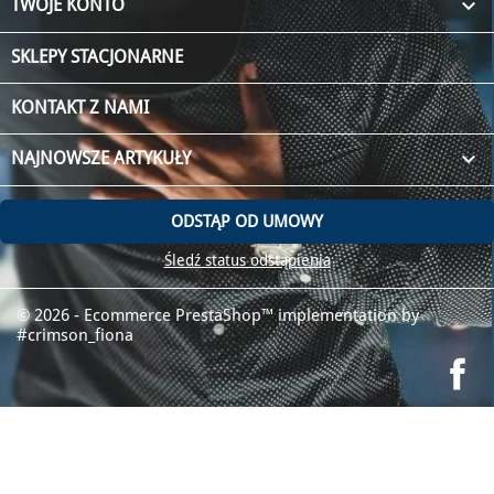

TWOJE KONTO
SKLEPY STACJONARNE
KONTAKT Z NAMI
keyboard_arrow_down
NAJNOWSZE ARTYKUŁY
ODSTĄP OD UMOWY
Śledź status odstąpienia
© 2026 - Ecommerce PrestaShop™
implementation by
#crimson_fiona