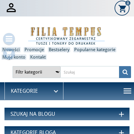

0
shopping_cart
×
Zaloguj się
Musisz być zalogowany, aby zapisać produkty na swojej
liście życzeń.
Nowości
Promocje
Bestselery
Popularne kategorie
shopping_cart
Moje konto
Kontakt
Anulować
Zaloguj się
menu

KATEGORIE
add
SZUKAJ NA BLOGU
add
KATEGORIE BLOGA