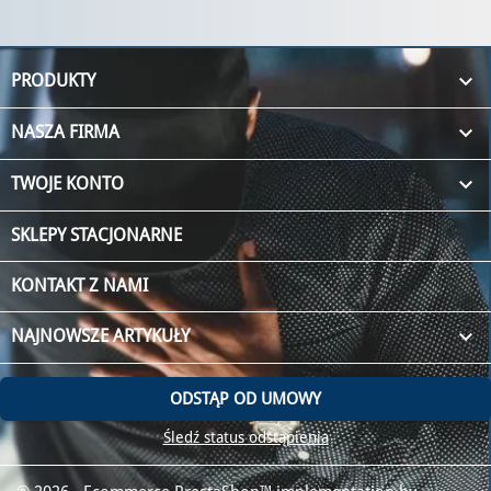

PRODUKTY

NASZA FIRMA

TWOJE KONTO
SKLEPY STACJONARNE
KONTAKT Z NAMI
keyboard_arrow_down
NAJNOWSZE ARTYKUŁY
ODSTĄP OD UMOWY
Śledź status odstąpienia