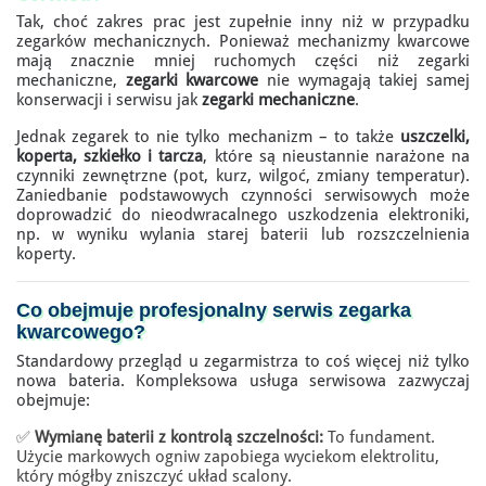
Tak, choć zakres prac jest zupełnie inny niż w przypadku
zegarków mechanicznych. Ponieważ mechanizmy kwarcowe
mają znacznie mniej ruchomych części niż zegarki
mechaniczne,
zegarki kwarcowe
nie wymagają takiej samej
konserwacji i serwisu jak
zegarki mechaniczne
.
Jednak zegarek to nie tylko mechanizm – to także
uszczelki,
koperta, szkiełko i tarcza
, które są nieustannie narażone na
czynniki zewnętrzne (pot, kurz, wilgoć, zmiany temperatur).
Zaniedbanie podstawowych czynności serwisowych może
doprowadzić do nieodwracalnego uszkodzenia elektroniki,
np. w wyniku wylania starej baterii lub rozszczelnienia
koperty.
Co obejmuje
profesjonalny serwis zegarka
kwarcowego
?
Standardowy przegląd u zegarmistrza to coś więcej niż tylko
nowa bateria. Kompleksowa usługa serwisowa zazwyczaj
obejmuje:
✅
Wymianę baterii z kontrolą szczelności:
To fundament.
Użycie markowych ogniw zapobiega wyciekom elektrolitu,
który mógłby zniszczyć układ scalony.