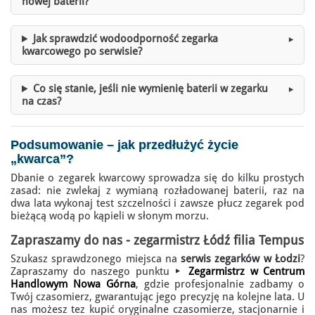
nowej baterii?
Jak sprawdzić wodoodporność zegarka
kwarcowego po serwisie?
Co się stanie, jeśli nie wymienię baterii w zegarku
na czas?
Podsumowanie –
jak przedłużyć życie
„kwarca”
?
Dbanie o zegarek kwarcowy sprowadza się do kilku prostych
zasad: nie zwlekaj z wymianą rozładowanej baterii, raz na
dwa lata wykonaj test szczelności i zawsze płucz zegarek pod
bieżącą wodą po kąpieli w słonym morzu.
Zapraszamy do nas - zegarmistrz Łódź filia Tempus
Szukasz sprawdzonego miejsca na
serwis zegarków w Łodzi
?
Zapraszamy do naszego punktu ▶️
Zegarmistrz w Centrum
Handlowym Nowa Górna
, gdzie profesjonalnie zadbamy o
Twój czasomierz, gwarantując jego precyzję na kolejne lata. U
nas możesz tez kupić oryginalne czasomierze, stacjonarnie i