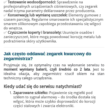
✅
Testowanie wodoodporności:
Sprawdzenie na
profesjonalnych urządzeniach ciśnieniowych, czy zegarek
nadal trzyma parametry deklarowane przez producenta.
✅
Konserwację lub wymianę uszczelek:
Elementy gumowe z
czasem parcieją. Regularne smarowanie ich specjalistycznym
smarem silikonowym zapobiega przedostawaniu się wilgoci
do wnętrza.
✅
Czyszczenie koperty i bransolety:
Usunięcie osadów i
zanieczyszczeń, które mogą powodować korozję metalu lub
podrażnienia skóry użytkownika.
Jak często oddawać
zegarek kwarcowy
do
zegarmistrza?
Przyjmuje się, że optymalny czas na wykonanie serwisu to
moment wymiany baterii, czyli średnio co 2 lata
. Jest to
idealna okazja, aby zegarmistrz rzucił okiem na stan
techniczny całego urządzenia.
Kiedy udać się do serwisu natychmiast?
Zaparowane szkiełko:
Pojawienie się mgiełki pod
szkłem to sygnał alarmowy – do środka dostała się
wilgoć, która może szybko doprowadzić do korozji
części stalowych i zwarcia elektroniki.