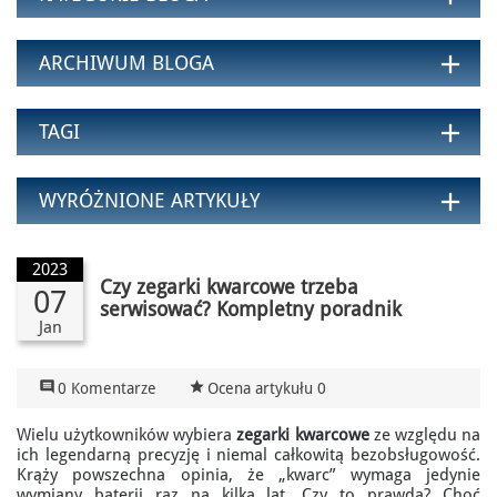
add
ARCHIWUM BLOGA
add
TAGI
add
WYRÓŻNIONE ARTYKUŁY
2023
Czy zegarki kwarcowe trzeba
07
serwisować? Kompletny poradnik
Jan

star_rate
0 Komentarze
Ocena artykułu 0
Wielu użytkowników wybiera
zegarki kwarcowe
ze względu na
ich legendarną precyzję i niemal całkowitą bezobsługowość.
Krąży powszechna opinia, że „kwarc” wymaga jedynie
wymiany baterii raz na kilka lat. Czy to prawda? Choć