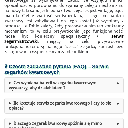
kwarcowego
są wykonywane rzadko, ze względu na ich
opłacalność w porównaniu do wymiany całego mechanizmu
na nowy taki sam. Jeśli jednak Twój zegarek jest vintage, bądź
ma dla Ciebie wartość sentymentalną i jego mechanizm
kwarcowy jest zabytkowy i do tego został już wycofany z
produkcji, a Tobie zależy, żeby pracował w nim ten konkretny
mechanizm, to w celu przywrócenia jego funkcjonalności
może być konieczny specjalistyczny ▶️
serwis
zegarmistrzowski
, mający na celu przywrócenie
funkcjonalności oryginalnego "serca" zegarka, zamiast jego
zastępowania współczesnym zamiennikiem.
❓ Często zadawane pytania (FAQ) –
Serwis
zegarków kwarcowych
Czy wymiana baterii w zegarku kwarcowym
wystarczy, aby działał latami?
Ile kosztuje serwis zegarka kwarcowego i czy to się
opłaca?
Dlaczego zegarek kwarcowy spóźnia się mimo